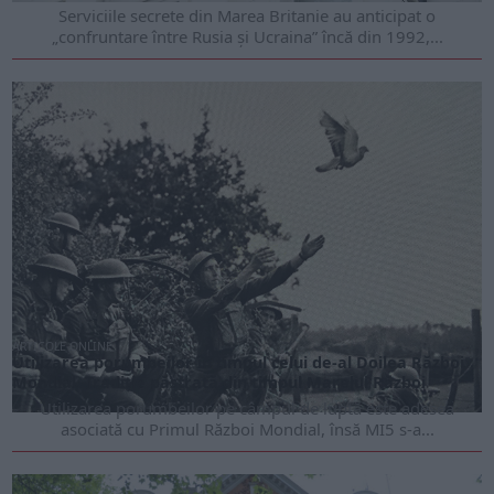
Serviciile secrete din Marea Britanie au anticipat o
„confruntare între Rusia și Ucraina” încă din 1992,...
ARTICOLE ONLINE
Utilizarea porumbeilor în timpul celui de-al Doilea Război
Mondial. Tradiție păstrată din timpul Marelui Război
Utilizarea porumbeilor pe câmpul de luptă este adesea
asociată cu Primul Război Mondial, însă MI5 s-a...