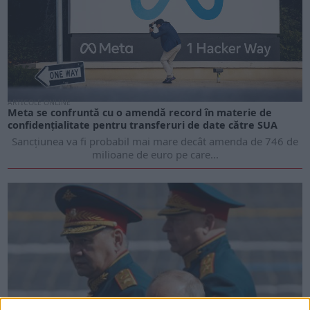
ARTICOLE ONLINE
Meta se confruntă cu o amendă record în materie de
confidențialitate pentru transferuri de date către SUA
Sancțiunea va fi probabil mai mare decât amenda de 746 de
milioane de euro pe care...