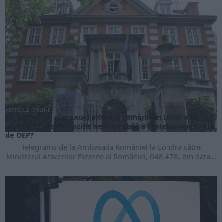
ARTICOLE ONLINE
Ce informații ofereau diplomații români din Londra la
București despre poziția nefavorabilă a Statelor Unite față
de OEP?
Telegrama de la Ambasada României la Londra către
Ministerul Afacerilor Externe al României, 048.478, din data...