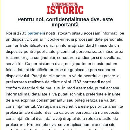
ARTICOLE ONLINE
Pentru noi, confidențialitatea dvs. este
Vladimir Putin, ofițer KGB și modernizator al serviciilor de
importantă
informații rusești
Vladimir Putin are o carieră lungă și plină de istorie în KGB,
Noi și 1733
parteneri
i noștri stocăm și/sau accesăm informații pe
polița secretă a fostei...
un dispozitiv, cum ar fi cookie-urile, și procesăm date personale,
cum ar fi identificatori unici și informații standard trimise de un
dispozitiv pentru publicitate și conținut personalizate, măsurarea
reclamelor și a conținutului, cercetarea audienței și dezvoltarea
serviciilor.
Cu permisiunea dvs., noi și partenerii noștri putem
folosi date și identificări precise de geolocație prin scanarea
dispozitivului. Puteți da clic pentru a vă da acordul cu privire la
prelucrarea realizată de către noi și 1733 partenerii noștri
conform descrierii de mai sus. În mod alternativ, puteți accesa
informații mai detaliate și vă puteți schimba preferințele înainte
de a vă exprima consimțământul sau puteți refuza să vă dați
consimțământul.
Vă rugăm să rețineți că este posibil ca anumite
prelucrări ale datelor dvs. cu caracter personal să nu necesite
ARTICOLE ONLINE
A doua arestare în scandalul spionajului rusesc la agenția
consimțământul dvs., dar aveți dreptul de a refuza o astfel de
germană de informații
prelucrare. Preferințele dvs. se vor aplica numai acestui site
Un cetățean german a fost arestat sub suspiciunea de trădare