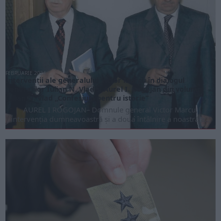
FEBRUARIE 2024
Intervenții ale generalului Victor Marcu în dialogul
generalilor Iulian N. Vlad și Aurel I. Rogojan din volumul
Iulian N. Vlad „Confesiuni pentru istorie”
AUREL I ROGOJAN– Domnule general Victor Marcu,
intervenția dumneavoastră și a doua întâlnire a noastră a...