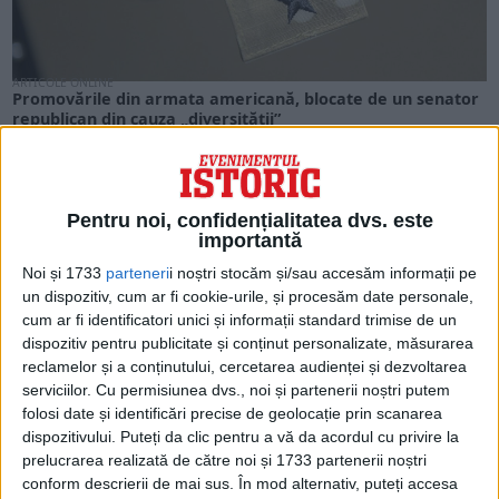
ARTICOLE ONLINE
Promovările din armata americană, blocate de un senator
republican din cauza „diversității”
La doar câteva zile după ce senatorul republican Tommy
Tuberville a ridicat blocajul asupra a peste...
Pentru noi, confidențialitatea dvs. este
importantă
Noi și 1733
parteneri
i noștri stocăm și/sau accesăm informații pe
un dispozitiv, cum ar fi cookie-urile, și procesăm date personale,
cum ar fi identificatori unici și informații standard trimise de un
dispozitiv pentru publicitate și conținut personalizate, măsurarea
reclamelor și a conținutului, cercetarea audienței și dezvoltarea
serviciilor.
Cu permisiunea dvs., noi și partenerii noștri putem
folosi date și identificări precise de geolocație prin scanarea
dispozitivului. Puteți da clic pentru a vă da acordul cu privire la
prelucrarea realizată de către noi și 1733 partenerii noștri
ARTICOLE ONLINE
conform descrierii de mai sus. În mod alternativ, puteți accesa
Un general australian crede că Ucraina are nevoie de