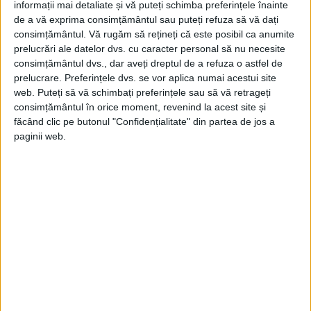
informații mai detaliate și vă puteți schimba preferințele înainte
propriul „Proiect Manhattan” pentru a câștiga războiul
de a vă exprima consimțământul sau puteți refuza să vă dați
Dacă Ucraina vrea să depășească problemele sale legate de
consimțământul.
Vă rugăm să rețineți că este posibil ca anumite
câmpurile de mine, trebuie să înceapă să...
prelucrări ale datelor dvs. cu caracter personal să nu necesite
consimțământul dvs., dar aveți dreptul de a refuza o astfel de
prelucrare. Preferințele dvs. se vor aplica numai acestui site
web. Puteți să vă schimbați preferințele sau să vă retrageți
consimțământul în orice moment, revenind la acest site și
făcând clic pe butonul "Confidențialitate" din partea de jos a
paginii web.
ARTICOLE ONLINE
Un general american în retragere crede că este aproape
imposibilă o contraofensivă completă a Ucrainei prin
apărarea Rusiei
Eliberarea teritoriului ocupat de Rusia este un proces lent și
calculat, și asta pentru un motiv...