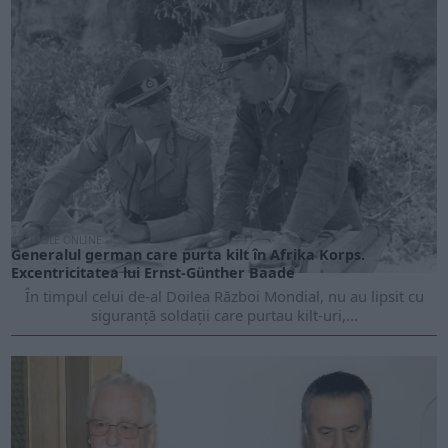
ARTICOLE ONLINE
Generalul german care purta kilt în Afrika Korps.
Excentricitatea lui Ernst-Günther Baade
În timpul celui de-al Doilea Război Mondial, nu au lipsit cu
siguranță soldații care purtau kilt-uri,...