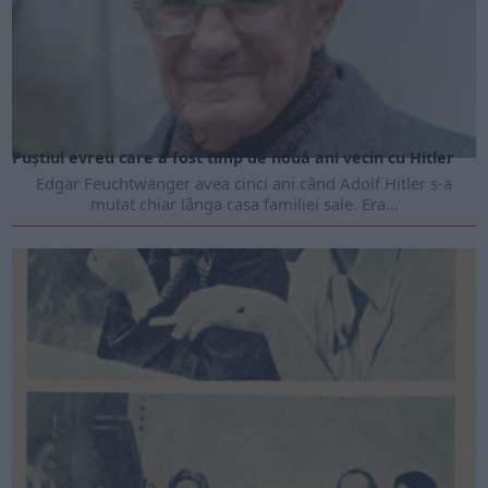
ARTICOLE ONLINE
Puştiul evreu care a fost timp de nouă ani vecin cu Hitler
Edgar Feuchtwanger avea cinci ani când Adolf Hitler s-a
mutat chiar lânga casa familiei sale. Era...