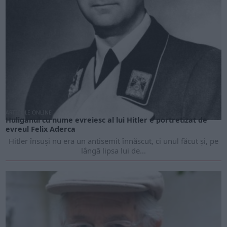
ARTICOLE ONLINE
Huliganul cu nume evreiesc al lui Hitler e portretizat de
evreul Felix Aderca
Hitler însuși nu era un antisemit înnăscut, ci unul făcut și, pe
lângă lipsa lui de...