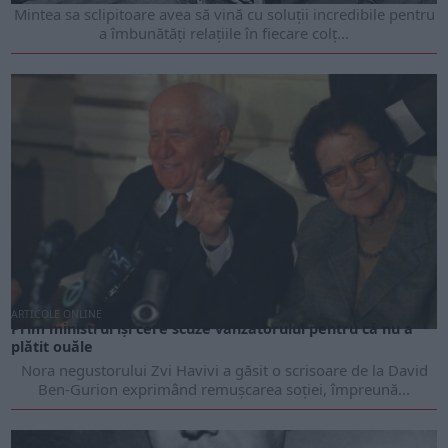
Mintea sa sclipitoare avea să vină cu soluții incredibile pentru
a îmbunătăți relațiile în fiecare colț...
ARTICOLE ONLINE
Prim ministrul își cere scuze vânzătorului pentru că nu a
plătit ouăle
Nora negustorului Zvi Havivi a găsit o scrisoare de la David
Ben-Gurion exprimând remușcarea soției, împreună...