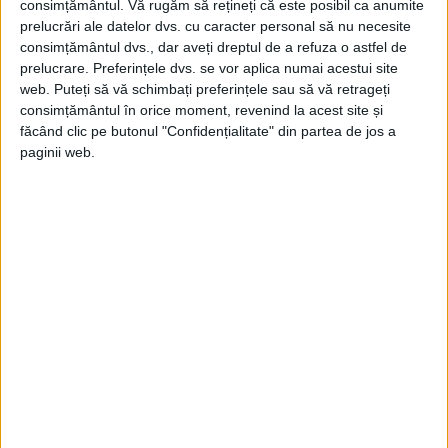
Tatăl lui era un evreu naturalizat în urma participării la
consimțământul.
Vă rugăm să rețineți că este posibil ca anumite
Războiul de Independență din 1877.
prelucrări ale datelor dvs. cu caracter personal să nu necesite
consimțământul dvs., dar aveți dreptul de a refuza o astfel de
prelucrare. Preferințele dvs. se vor aplica numai acestui site
web. Puteți să vă schimbați preferințele sau să vă retrageți
consimțământul în orice moment, revenind la acest site și
făcând clic pe butonul "Confidențialitate" din partea de jos a
paginii web.
DECEMBRIE 2020
1975: UN MASON EVREU CONDAMNAT LA MOARTE ÎN
ROMÂNIA! Ce se ascunde în spatele unei relatări din
Revista „Securitatea”
Acum câtva timp m-am apucat să citesc on-line, pe site-ul
CNSAS, Revista ”Securitatea”, publicaţia de circuit...