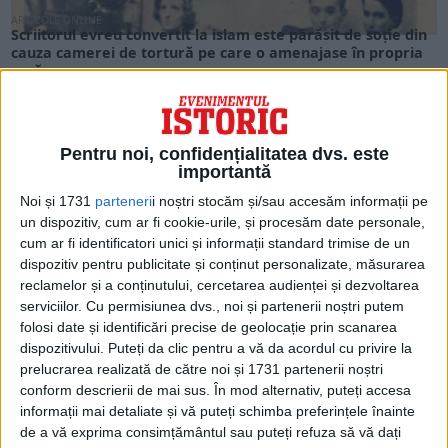
ARTICOLE ONLINE
Scriitorul evreu convertit la islam este părăsit de soție din
cauza camerei de tortură pe care o amenajase în propria
casă
Soția scriitorului Essad Bey, Erika, fugea, pe la jumătatea
deceniului al patrulea al secolului trecut, cu...
Pentru noi, confidențialitatea dvs. este
importantă
Noi și 1731
parteneri
i noștri stocăm și/sau accesăm informații pe
un dispozitiv, cum ar fi cookie-urile, și procesăm date personale,
cum ar fi identificatori unici și informații standard trimise de un
dispozitiv pentru publicitate și conținut personalizate, măsurarea
reclamelor și a conținutului, cercetarea audienței și dezvoltarea
serviciilor.
Cu permisiunea dvs., noi și partenerii noștri putem
folosi date și identificări precise de geolocație prin scanarea
dispozitivului. Puteți da clic pentru a vă da acordul cu privire la
prelucrarea realizată de către noi și 1731 partenerii noștri
conform descrierii de mai sus. În mod alternativ, puteți accesa
ARTICOLE ONLINE
Românul cu o mie de ochi este înmormântat cu bani trimiși
informații mai detaliate și vă puteți schimba preferințele înainte
de redacția New York Times
de a vă exprima consimțământul sau puteți refuza să vă dați