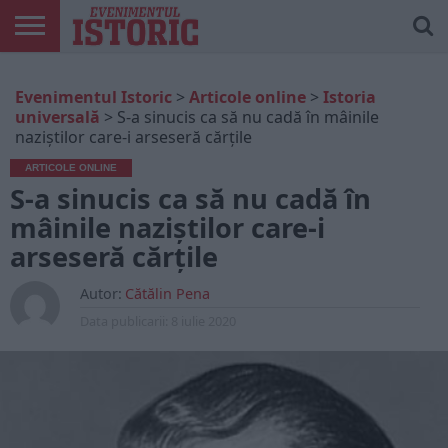
ARTICOLE
ONLINE
EDIȚII
ISTORIC
CONTUL
Evenimentul Istoric
>
Articole online
>
Istoria
TIPĂRITE
PLAY
MEU
universală
>
S-a sinucis ca să nu cadă în mâinile
naziștilor care-i arseseră cărțile
ARTICOLE ONLINE
S-a sinucis ca să nu cadă în
mâinile naziștilor care-i
arseseră cărțile
Autor:
Cătălin Pena
Data publicarii:
8 iulie 2020