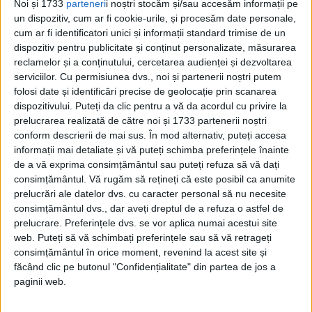
Friedrich Hasenclever.
Noi și 1733
parteneri
i noștri stocăm și/sau accesăm informații pe
un dispozitiv, cum ar fi cookie-urile, și procesăm date personale,
A urmat studii de drept la Oxford şi
cum ar fi identificatori unici și informații standard trimise de un
dispozitiv pentru publicitate și conținut personalizate, măsurarea
Lausanne şi, ulterior, de literatură şi
reclamelor și a conținutului, cercetarea audienței și dezvoltarea
filosofie la Leipzig. A publicat prima poezie,
serviciilor.
Cu permisiunea dvs., noi și partenerii noștri putem
folosi date și identificări precise de geolocație prin scanarea
intitulată „Oraşe, nopţi şi oameni”, în 1910.
dispozitivului. Puteți da clic pentru a vă da acordul cu privire la
prelucrarea realizată de către noi și 1733 partenerii noștri
Militând pentru preceptele
conform descrierii de mai sus. În mod alternativ, puteți accesa
informații mai detaliate și vă puteți schimba preferințele înainte
expresionismului în lirica de tinereţe –
de a vă exprima consimțământul sau puteți refuza să vă dați
consimțământul.
Vă rugăm să rețineți că este posibil ca anumite
„Adolescentul” (1913) şi „Poetul politic”
prelucrări ale datelor dvs. cu caracter personal să nu necesite
(1919) – Hasenclever a creat totodată şi
consimțământul dvs., dar aveți dreptul de a refuza o astfel de
prelucrare. Preferințele dvs. se vor aplica numai acestui site
prototipul dramei expresioniste pe tema
web. Puteți să vă schimbați preferințele sau să vă retrageți
conflictului dintre generaţii în „Fiul”.
consimțământul în orice moment, revenind la acest site și
făcând clic pe butonul "Confidențialitate" din partea de jos a
paginii web.
Din 1996, premiul Walter Hasenclever este
acordat unui scriitor de limba germană la