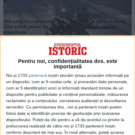
ARTICOLE ONLINE
Kim Jong Un a prezentat două noi avioane nord-coreene
care arată șocant de asemănător cu dronele militare
americane
Coreea de Nord a avut o altă paradă a armelor în această
săptămână, dar au existat...
Pentru noi, confidențialitatea dvs. este
importantă
Noi și 1733
parteneri
i noștri stocăm și/sau accesăm informații pe
un dispozitiv, cum ar fi cookie-urile, și procesăm date personale,
cum ar fi identificatori unici și informații standard trimise de un
dispozitiv pentru publicitate și conținut personalizate, măsurarea
reclamelor și a conținutului, cercetarea audienței și dezvoltarea
serviciilor.
Cu permisiunea dvs., noi și partenerii noștri putem
folosi date și identificări precise de geolocație prin scanarea
dispozitivului. Puteți da clic pentru a vă da acordul cu privire la
prelucrarea realizată de către noi și 1733 partenerii noștri
ARTICOLE ONLINE
conform descrierii de mai sus. În mod alternativ, puteți accesa
Ministrul rus al apărării s-a întâlnit cu Kim Jong-un: