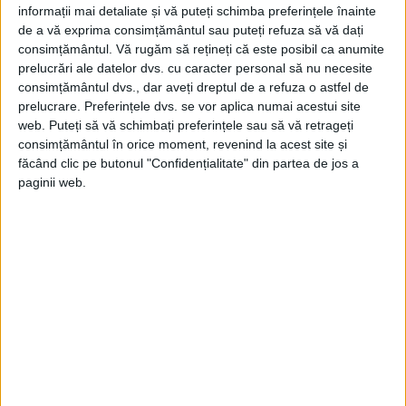
informații mai detaliate și vă puteți schimba preferințele înainte
„Întâlnirea are scopul de a consolida cooperarea între
departamentele noastre de apărare”
de a vă exprima consimțământul sau puteți refuza să vă dați
consimțământul.
Vă rugăm să rețineți că este posibil ca anumite
Liderul nord-coreean Kim Jong Un s-a întâlnit cu ministrul rus
al apărării, Serghei Șoigu, pentru a...
prelucrări ale datelor dvs. cu caracter personal să nu necesite
consimțământul dvs., dar aveți dreptul de a refuza o astfel de
prelucrare. Preferințele dvs. se vor aplica numai acestui site
web. Puteți să vă schimbați preferințele sau să vă retrageți
consimțământul în orice moment, revenind la acest site și
făcând clic pe butonul "Confidențialitate" din partea de jos a
paginii web.
ARTICOLE ONLINE
Au fost americanii vinovați de acțiunile îngrozitoare
desfășurate în timpul Masacrului de la Sinchon?
"Sângele trebuie răzbunat cu sânge, iar conturile cu
imperialiștii americani trebuie reglate cu orice preț".