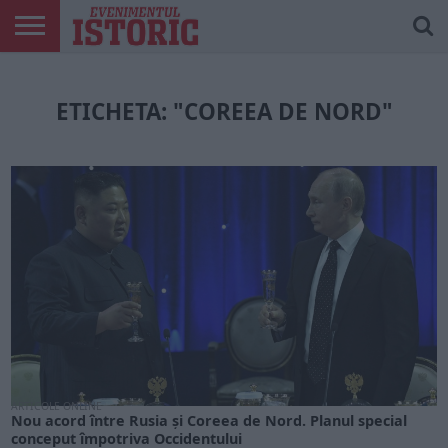
ARTICOLE
ONLINE
EDIȚII
ISTORIC
CONTUL
TIPĂRITE
PLAY
MEU
ETICHETA: "COREEA DE NORD"
ARTICOLE ONLINE
Nou acord între Rusia și Coreea de Nord. Planul special
conceput împotriva Occidentului