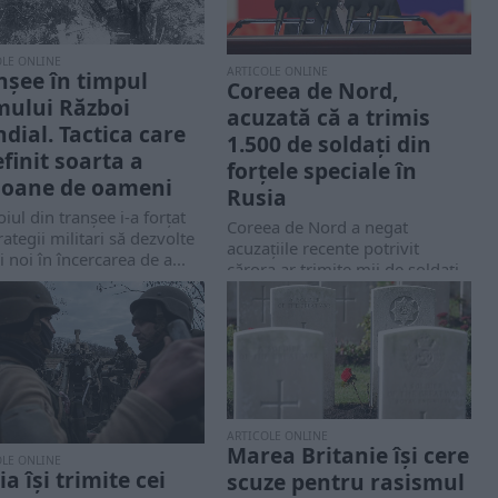
OLE ONLINE
ARTICOLE ONLINE
nșee în timpul
Coreea de Nord,
mului Război
acuzată că a trimis
dial. Tactica care
1.500 de soldaţi din
efinit soarta a
forţele speciale în
ioane de oameni
Rusia
iul din tranșee i-a forțat
Coreea de Nord a negat
rategii militari să dezvolte
acuzațiile recente potrivit
ci noi în încercarea de a...
cărora ar trimite mii de soldați
pentru a...
ARTICOLE ONLINE
Marea Britanie își cere
OLE ONLINE
a își trimite cei
scuze pentru rasismul