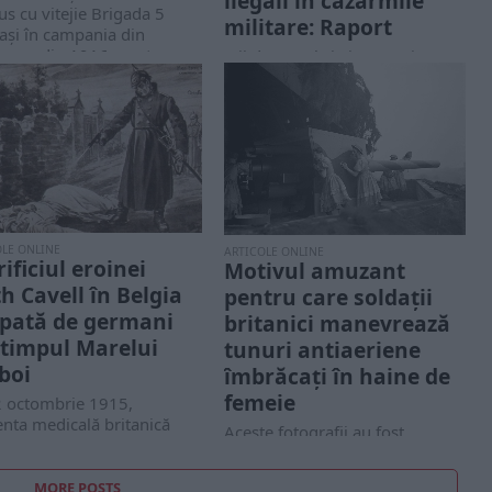
ilegali în cazărmile
s cu vitejie Brigada 5
militare: Raport
ași în campania din
ogea din 1916, pentru...
Mii de membri ai armatei
americane trăiesc în condiții
mizere și trebuie să se
confrunte cu...
OLE ONLINE
ARTICOLE ONLINE
ificiul eroinei
Motivul amuzant
th Cavell în Belgia
pentru care soldații
pată de germani
britanici manevrează
 timpul Marelui
tunuri antiaeriene
boi
îmbrăcați în haine de
femeie
2 octombrie 1915,
enta medicală britanică
Aceste fotografii au fost
 Cavell a fost ucisă de un
realizate în 1940 de către John
n de...
Topham în timp ce vizita baza...
MORE POSTS