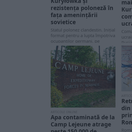
Kuryłowka și
mai
rezistența poloneză în
Kur
fața amenințării
com
sovietice
ucr
Statul polonez clandestin. Inițial
Coma
format pentru a lupta împotriva
ucra
ocupanților germani, pe
Rusia
măsură ce conflictul a...
Kursk
ARTIC
Ret
din
ARTICOLE ONLINE
pri
Apa contaminată de la
Rom
Camp Lejeune atrage
Romu
peste 150.000 de