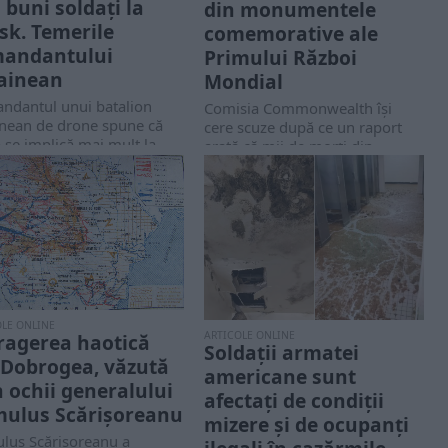
 buni soldați la
din monumentele
sk. Temerile
comemorative ale
andantului
Primului Război
ainean
Mondial
ndantul unui batalion
Comisia Commonwealth își
inean de drone spune că
cere scuze după ce un raport
 se implică mai mult la
arată că mii de morți din
 și...
Primul...
OLE ONLINE
ARTICOLE ONLINE
ragerea haotică
Soldații armatei
 Dobrogea, văzută
americane sunt
n ochii generalului
afectați de condiții
ulus Scărișoreanu
mizere și de ocupanți
lus Scărișoreanu a