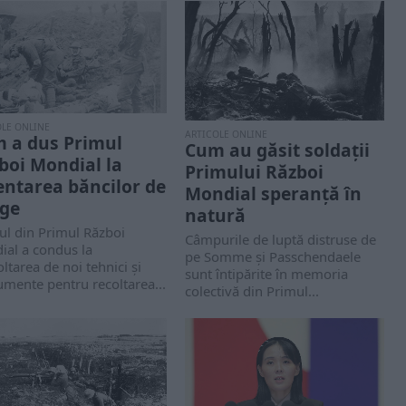
OLE ONLINE
ARTICOLE ONLINE
 a dus Primul
Cum au găsit soldații
boi Mondial la
Primului Război
entarea băncilor de
Mondial speranță în
ge
natură
ul din Primul Război
Câmpurile de luptă distruse de
ial a condus la
pe Somme și Passchendaele
ltarea de noi tehnici și
sunt întipărite în memoria
umente pentru recoltarea...
colectivă din Primul...