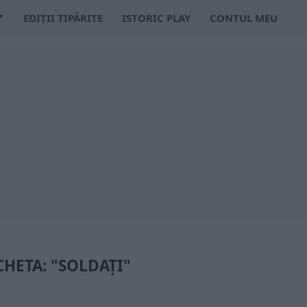
EDIȚII TIPĂRITE
ISTORIC PLAY
CONTUL MEU
CHETA: "SOLDAŢI"