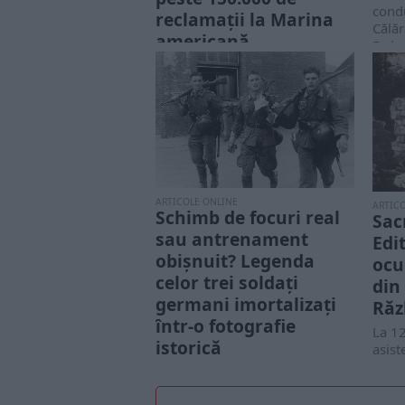
condu
reclamații la Marina
Călăr
americană
Dobr
Departamentul de Justiție și
Marina americană îi avertizează
pe cei care depun cereri de
despăgubire în...
ARTICOLE ONLINE
ARTIC
Schimb de focuri real
Sacr
sau antrenament
Edi
obișnuit? Legenda
ocu
celor trei soldați
din
germani imortalizați
Răz
într-o fotografie
La 1
istorică
asist
Edith
O primă legendă susține că
pluto
acești soldați sunt proaspăt