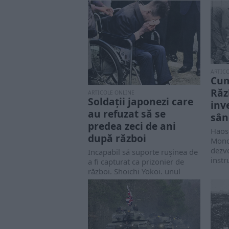
ARTIC
Cum
Răz
ARTICOLE ONLINE
Soldații japonezi care
inv
au refuzat să se
sân
predea zeci de ani
Haos
după război
Mond
dezvo
Incapabil să suporte rușinea de
instr
a fi capturat ca prizonier de
război, Shoichi Yokoi, unul
dintre...