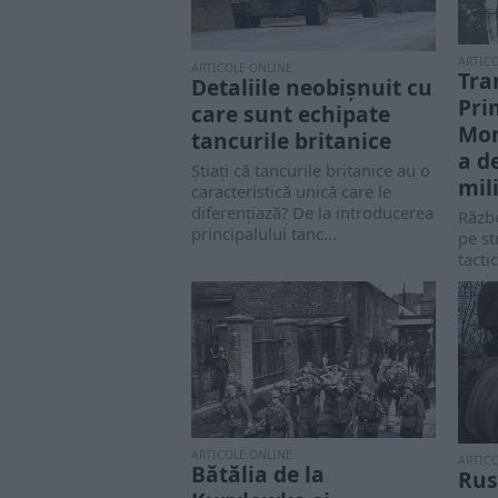
ARTIC
ARTICOLE ONLINE
Tra
Detaliile neobișnuit cu
Pri
care sunt echipate
Mon
tancurile britanice
a d
Știați că tancurile britanice au o
mil
caracteristică unică care le
diferențiază? De la introducerea
Războ
principalului tanc...
pe st
tacti
ARTICOLE ONLINE
ARTIC
Bătălia de la
Rusi