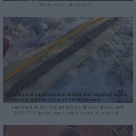
târziu au fost descoperite...
ARTICOLE ONLINE
Sabie romană descoperită în timpul unor săpături legate
de relicvele celui de-al Doilea Război Mondial
Pasionații de istorie și arheologie din cadrul Asociației
INVENTUM au descoperit o sabie romană veche de...