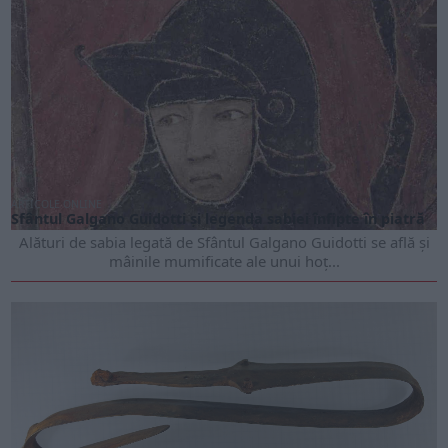
ARTICOLE ONLINE
Sfântul Galgano Guidotti și legenda sabiei înfipte în piatră
Alături de sabia legată de Sfântul Galgano Guidotti se află și
mâinile mumificate ale unui hoț...