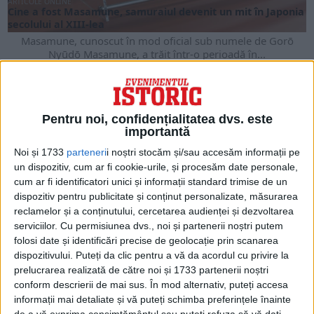
ARTICOLE ONLINE
Cine a fost Masamune, samuraiul devenit un mit în Japonia
secolului al XIII-lea
Masamune, cunoscut în mod oficial sub numele de Gorō
Nyūdō Masamune, a trăit într-o perioadă în...
Pentru noi, confidențialitatea dvs. este
importantă
Noi și 1733
parteneri
i noștri stocăm și/sau accesăm informații pe
un dispozitiv, cum ar fi cookie-urile, și procesăm date personale,
cum ar fi identificatori unici și informații standard trimise de un
dispozitiv pentru publicitate și conținut personalizate, măsurarea
reclamelor și a conținutului, cercetarea audienței și dezvoltarea
serviciilor.
Cu permisiunea dvs., noi și partenerii noștri putem
folosi date și identificări precise de geolocație prin scanarea
ARTICOLE ONLINE
dispozitivului. Puteți da clic pentru a vă da acordul cu privire la
Arheologii au descoperit un cimitir și o sabie din epoca
prelucrarea realizată de către noi și 1733 partenerii noștri
cruciaților
conform descrierii de mai sus. În mod alternativ, puteți accesa
Arheologii care efectuează săpături în orașul Salon din
informații mai detaliate și vă puteți schimba preferințele înainte
Finlanda au descoperit un cimitir care conținea morminte...