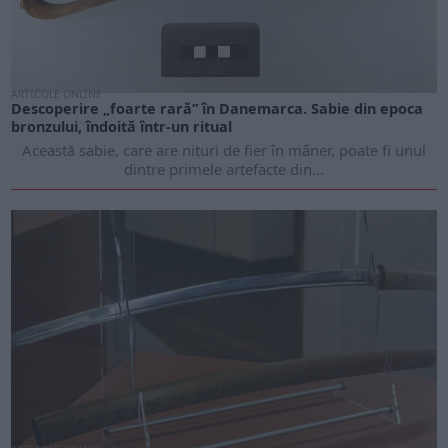
ARTICOLE ONLINE
Descoperire „foarte rară” în Danemarca. Sabie din epoca
bronzului, îndoită într-un ritual
Această sabie, care are nituri de fier în mâner, poate fi unul
dintre primele artefacte din...