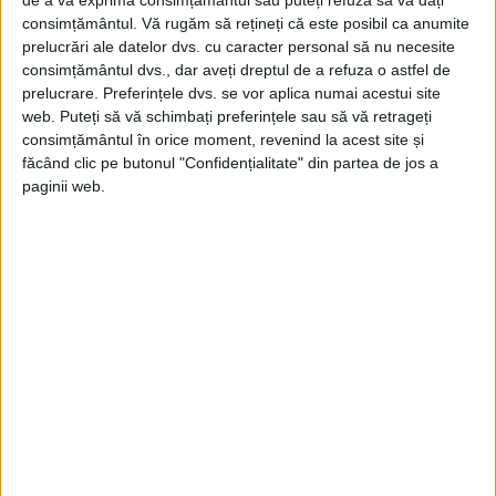
de a vă exprima consimțământul sau puteți refuza să vă dați
consimțământul.
Vă rugăm să rețineți că este posibil ca anumite
prelucrări ale datelor dvs. cu caracter personal să nu necesite
consimțământul dvs., dar aveți dreptul de a refuza o astfel de
prelucrare. Preferințele dvs. se vor aplica numai acestui site
web. Puteți să vă schimbați preferințele sau să vă retrageți
consimțământul în orice moment, revenind la acest site și
făcând clic pe butonul "Confidențialitate" din partea de jos a
paginii web.
ARTICOLE ONLINE
Masamune, legenda japonezului făuritor de săbii din
secolul al XIII-lea
Masamune, cunoscut în mod oficial sub numele de Gorō
Nyūdō Masamune, a trăit într-o perioadă în...