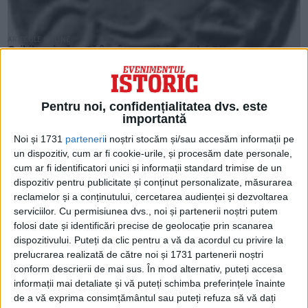
ARTICOLE ONLINE
Oribila crimă pusă în cârca soției Regelui Offa
La sfârșitul secolului al VIII-lea, Offa era cel mai puternic rege
din Anglia.
Pentru noi, confidențialitatea dvs. este
importantă
Noi și 1731
parteneri
i noștri stocăm și/sau accesăm informații pe
un dispozitiv, cum ar fi cookie-urile, și procesăm date personale,
cum ar fi identificatori unici și informații standard trimise de un
dispozitiv pentru publicitate și conținut personalizate, măsurarea
reclamelor și a conținutului, cercetarea audienței și dezvoltarea
serviciilor.
Cu permisiunea dvs., noi și partenerii noștri putem
folosi date și identificări precise de geolocație prin scanarea
dispozitivului. Puteți da clic pentru a vă da acordul cu privire la
prelucrarea realizată de către noi și 1731 partenerii noștri
conform descrierii de mai sus. În mod alternativ, puteți accesa
ARTICOLE ONLINE
Elfrida, prima regină încoronată a Angliei, acuzată că și-a
informații mai detaliate și vă puteți schimba preferințele înainte
ucis fiul vitreg care era rege
de a vă exprima consimțământul sau puteți refuza să vă dați