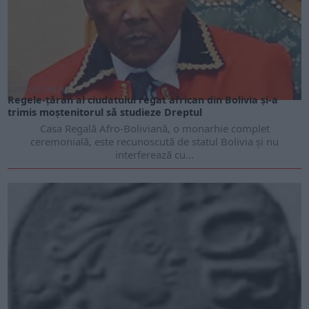
ARTICOLE ONLINE
Regele-țăran al ciudatului regat african din Bolivia și-a
trimis moștenitorul să studieze Dreptul
Casa Regală Afro-Boliviană, o monarhie complet
ceremonială, este recunoscută de statul Bolivia și nu
interferează cu...