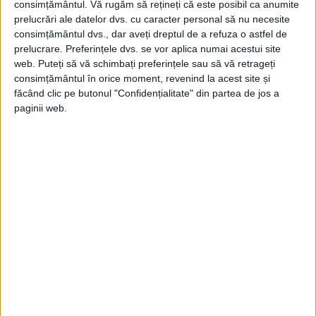
La 18 martie 978, regele Edward al Angliei a plecat să-și
consimțământul.
Vă rugăm să rețineți că este posibil ca anumite
viziteze mama vitregă și pe...
prelucrări ale datelor dvs. cu caracter personal să nu necesite
consimțământul dvs., dar aveți dreptul de a refuza o astfel de
prelucrare. Preferințele dvs. se vor aplica numai acestui site
web. Puteți să vă schimbați preferințele sau să vă retrageți
consimțământul în orice moment, revenind la acest site și
făcând clic pe butonul "Confidențialitate" din partea de jos a
paginii web.
ARTICOLE ONLINE
Carol I la 14/26 martie 1881: Eu primesc dar titlul de rege,
nu pentru mine, ci pentru mărirea României
Camera Deputaţilor şi Senatul, în unanimitate, au proclamat,
la 14/26 martie 1881, România Regat, legea fiind...