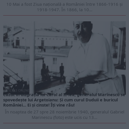
10 Mai a fost Ziua națională a României între 1866-1916 și
1918-1947. În 1866, la 10...
ARTICOLE ONLINE
Căzut în dizgrația lui Carol al II-lea, generalul Marinescu se
spovedește lui Argetoianu: Și cum curul Duduii e buricul
României… Ei şi cinste! Îţi vine rău!
În noaptea de 27 spre 28 noiembrie 1940, generalul Gabriel
Marinescu (foto) este ucis cu 13...