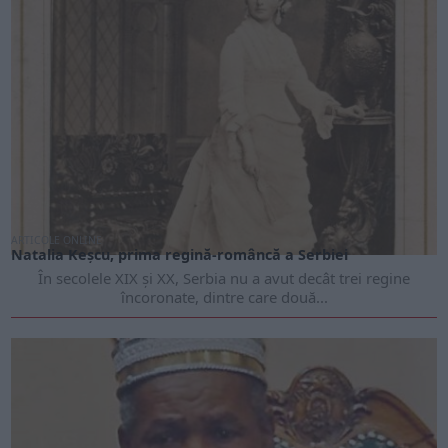
ARTICOLE ONLINE
Natalia Keșcu, prima regină-româncă a Serbiei
În secolele XIX și XX, Serbia nu a avut decât trei regine
încoronate, dintre care două...