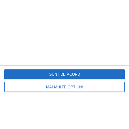
SUNT DE ACORD
ARTICOLE ONLINE
Începutul și sfârșitul Monarhiei din iulie
MAI MULTE OPȚIUNI
Prin urcarea pe tron a lui Ludovic Filip d'Orleans la 9 august
1830, în urma revoluţiei...