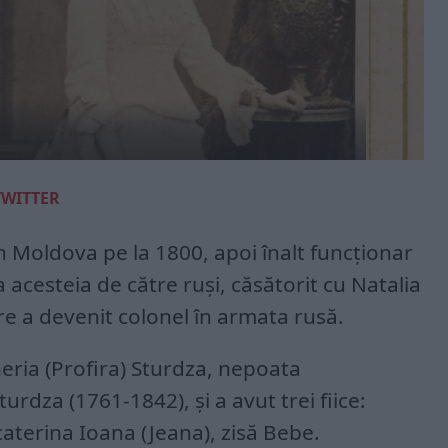
TWITTER
 Moldova pe la 1800, apoi înalt funcţionar
acesteia de către ruşi, căsătorit cu Natalia
are a devenit colonel în armata rusă.
heria (Profira) Sturdza, nepoata
rdza (1761-1842), şi a avut trei fiice:
caterina Ioana (Jeana), zisă Bebe.