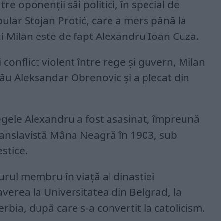
re oponenții săi politici, în special de
pular Stojan Protić, care a mers până la
lui Milan este de fapt Alexandru Ioan Cuza.
conflict violent între rege și guvern, Milan
 său Aleksandar Obrenovic și a plecat din
, Regele Alexandru a fost asasinat, împreună
 panslavistă Mâna Neagră în 1903, sub
stice.
rul membru în viață al dinastiei
averea la Universitatea din Belgrad, la
Serbia, după care s-a convertit la catolicism.