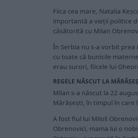
Fiica cea mare, Natalia Keșc
importantă a vieţii politice d
căsătorită cu Milan Obrenovic
În Serbia nu s-a vorbit prea
cu toate că bunicile materne
erau surori, fiicele lui Gheo
REGELE NĂSCUT LA MĂRĂȘEȘ
Milan s-a născut la 22 augus
Mărășești, în timpul în car
A fost fiul lui Miloš Obrenov
Obrenovici, mama lui o nob