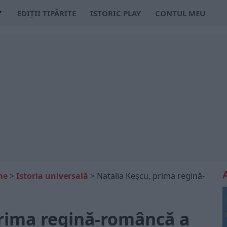
EDIȚII TIPĂRITE
ISTORIC PLAY
CONTUL MEU
ne
>
Istoria universală
>
Natalia Keșcu, prima regină-
prima regină-româncă a