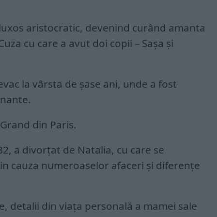
ță luxos aristocratic, devenind curând amanta
za cu care a avut doi copii – Sașa și
evac la vârsta de șase ani, unde a fost
rnante.
-Grand din Paris.
2, a divorțat de Natalia, cu care se
din cauza numeroaselor afaceri și diferențe
, detalii din viața personală a mamei sale