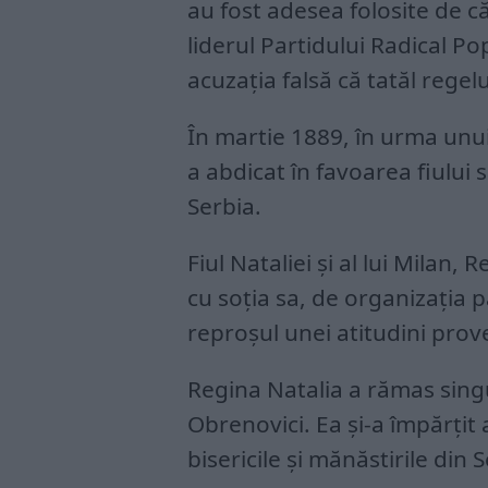
au fost adesea folosite de căt
liderul Partidului Radical Po
acuzația falsă că tatăl rege
În martie 1889, în urma unui 
a abdicat în favoarea fiului
Serbia.
Fiul Nataliei și al lui Milan
cu soția sa, de organizația
reproșul unei atitudini prove
Regina Natalia a rămas singu
Obrenovici. Ea și-a împărțit 
bisericile și mănăstirile din 