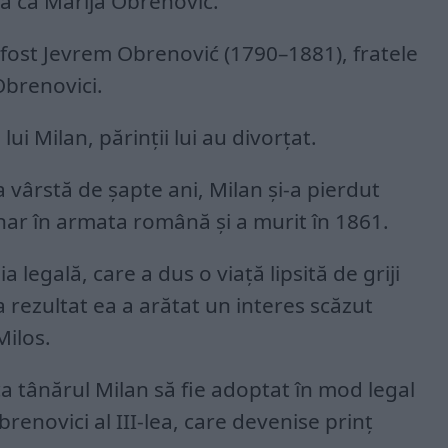
ia ca Marija Obrenović.
a fost Jevrem Obrenović (1790–1881), fratele
Obrenovici.
ui Milan, părinții lui au divorțat.
a vârstă de șapte ani, Milan și-a pierdut
enar în armata română și a murit în 1861.
legală, care a dus o viață lipsită de griji
a rezultat ea a arătat un interes scăzut
Milos.
ca tânărul Milan să fie adoptat în mod legal
renovici al III-lea, care devenise prinț