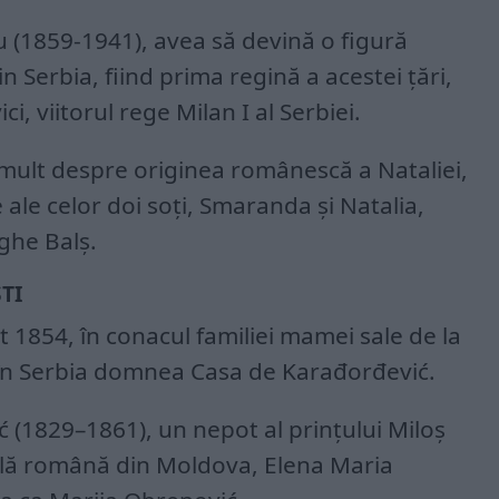
u (1859-1941), avea să devină o figură
in Serbia, fiind prima regină a acestei ţări,
i, viitorul rege Milan I al Serbiei.
 mult despre originea românescă a Nataliei,
 ale celor doi soți, Smaranda şi Natalia,
rghe Balş.
TI
t 1854, în conacul familiei mamei sale de la
e în Serbia domnea Casa de Karađorđević.
ić (1829–1861), un nepot al prințului Miloș
ilă română din Moldova, Elena Maria