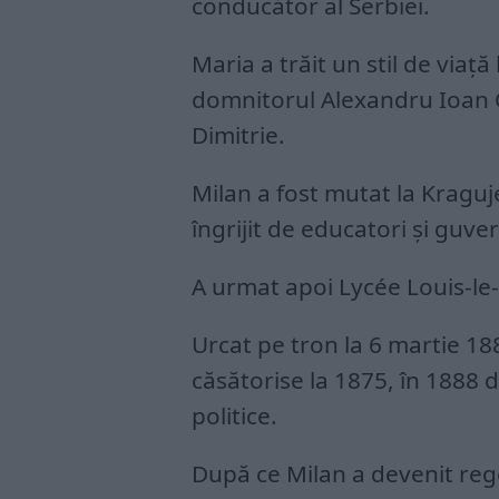
conducător al Serbiei.
Maria a trăit un stil de via
domnitorul Alexandru Ioan Cu
Dimitrie.
Milan a fost mutat la Kraguj
îngrijit de educatori și guve
A urmat apoi Lycée Louis-le
Urcat pe tron la 6 martie 188
căsătorise la 1875, în 1888 
politice.
După ce Milan a devenit rege