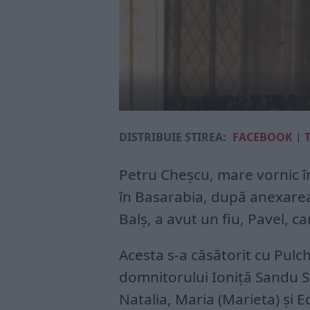
DISTRIBUIE ȘTIREA:
FACEBOOK
|
Petru Cheşcu, mare vornic în
în Basarabia, după anexarea 
Balş, a avut un fiu, Pavel, c
Acesta s-a căsătorit cu Pulc
domnitorului Ioniţă Sandu Stu
Natalia, Maria (Marieta) și E