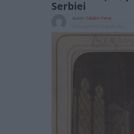
Serbiei
Autor:
Cătălin Pena
Data publicarii:
15 aprilie 2021