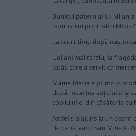
Catargiu, cunoscută în Serb
Bunicul patern al lui Milan 
faimosului prinț sârb Miloș 
La scurt timp după nașterea l
Doi ani mai târziu, la fraged
tatăl, care a servit ca merc
Mama Maria a primit custodia 
după moartea soțului ei și c
copilului ei din căsătoria cu 
Astfel s-a ajuns la un acord 
de către vărul său Mihailo Ob