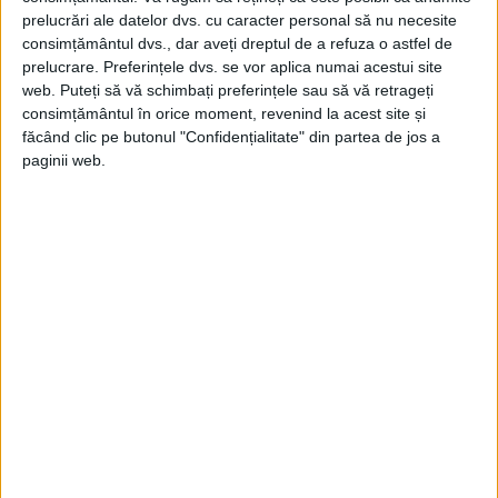
Johnson şi de logodnica sa, Carrie...
prelucrări ale datelor dvs. cu caracter personal să nu necesite
consimțământul dvs., dar aveți dreptul de a refuza o astfel de
prelucrare. Preferințele dvs. se vor aplica numai acestui site
web. Puteți să vă schimbați preferințele sau să vă retrageți
consimțământul în orice moment, revenind la acest site și
făcând clic pe butonul "Confidențialitate" din partea de jos a
paginii web.
ARTICOLE ONLINE
Prima lună de miere în Occident a unei moldovence
Maria, fiica cea mare a domnitorului moldovean Vasile Lupu
și a primei sale neveste, Tudosca, fiica...