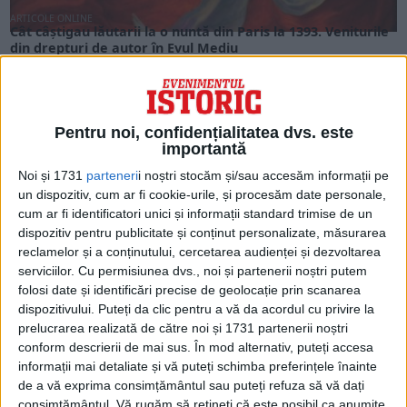
ARTICOLE ONLINE
Cât câștigau lăutarii la o nuntă din Paris la 1393. Veniturile
din drepturi de autor în Evul Mediu
Vasalii literaţi, adică jongleurii, cântăreţii ambulanţi, diseurii,
muzicanţii, care depindeau direct de senior, erau dacă nu...
Pentru noi, confidențialitatea dvs. este
importantă
Noi și 1731
parteneri
i noștri stocăm și/sau accesăm informații pe
un dispozitiv, cum ar fi cookie-urile, și procesăm date personale,
cum ar fi identificatori unici și informații standard trimise de un
dispozitiv pentru publicitate și conținut personalizate, măsurarea
reclamelor și a conținutului, cercetarea audienței și dezvoltarea
serviciilor.
Cu permisiunea dvs., noi și partenerii noștri putem
folosi date și identificări precise de geolocație prin scanarea
dispozitivului. Puteți da clic pentru a vă da acordul cu privire la
prelucrarea realizată de către noi și 1731 partenerii noștri
ARTICOLE ONLINE
conform descrierii de mai sus. În mod alternativ, puteți accesa
Când se însoară premierul Majestății Sale. Scandalurile în
informații mai detaliate și vă puteți schimba preferințele înainte
care a fost implicat
de a vă exprima consimțământul sau puteți refuza să vă dați
Invitaţiile de nuntă au fost trimise de premierul britanic Boris
consimțământul.
Vă rugăm să rețineți că este posibil ca anumite