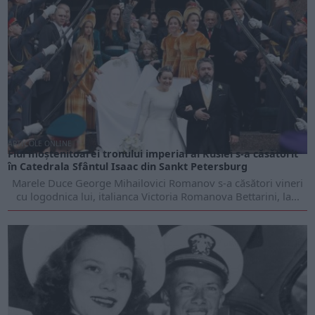
ARTICOLE ONLINE
Fiul moştenitoarei tronului imperial al Rusiei s-a căsătorit
în Catedrala Sfântul Isaac din Sankt Petersburg
Marele Duce George Mihailovici Romanov s-a căsători vineri
cu logodnica lui, italianca Victoria Romanova Bettarini, la...