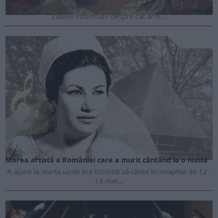
Nunta unei prințese engleze din secolul al XIV-lea ne oferă
câteva informații despre cât ar fi...
ARTICOLE ONLINE
Marea artistă a României care a murit cântând la o nuntă
A ajuns la nunta unde era tocmită să cânte în noaptea de 12 -
13 mai...