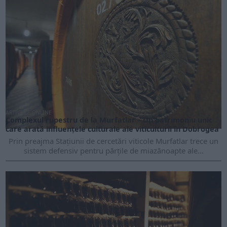
ARTICOLE ONLINE
Complexul rupestru de la Murfatlar – Un patrimoniu unic
care arată influențele culturale ale viticulturii în Dobrogea
Prin preajma Stațiunii de cercetări viticole Murfatlar trece un
sistem defensiv pentru părțile de miazănoapte ale...