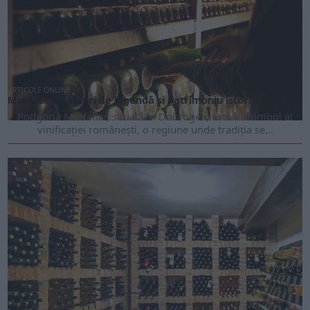
ARTICOLE ONLINE
Murfatlar – Vinuri de legendă și patrimoniu istoric
Podgoria Murfatlar, situată în Dobrogea, este un simbol al
vinificației românești, o regiune unde tradiția se...