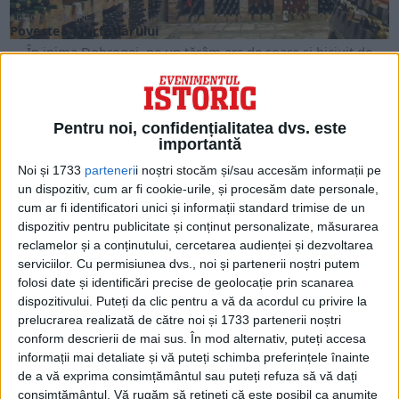
ARTICOLE ONLINE
Povestea Murfatlarului
În inima Dobrogei, pe un tărâm ars de soare și biciuit de
vânturi, se află Murfatlar,...
Pentru noi, confidențialitatea dvs. este
importantă
Noi și 1733
parteneri
i noștri stocăm și/sau accesăm informații pe
un dispozitiv, cum ar fi cookie-urile, și procesăm date personale,
cum ar fi identificatori unici și informații standard trimise de un
dispozitiv pentru publicitate și conținut personalizate, măsurarea
reclamelor și a conținutului, cercetarea audienței și dezvoltarea
serviciilor.
Cu permisiunea dvs., noi și partenerii noștri putem
folosi date și identificări precise de geolocație prin scanarea
dispozitivului. Puteți da clic pentru a vă da acordul cu privire la
prelucrarea realizată de către noi și 1733 partenerii noștri
ARTICOLE ONLINE
Murfatlar: Povestea unui brand născut din istoria și solul
conform descrierii de mai sus. În mod alternativ, puteți accesa
aspru al Dobrogei
informații mai detaliate și vă puteți schimba preferințele înainte
Din inima Dobrogei s-a ridicat un brand devenit sinonim cu
de a vă exprima consimțământul sau puteți refuza să vă dați
vinul de calitate în România: Murfatlar...
consimțământul.
Vă rugăm să rețineți că este posibil ca anumite