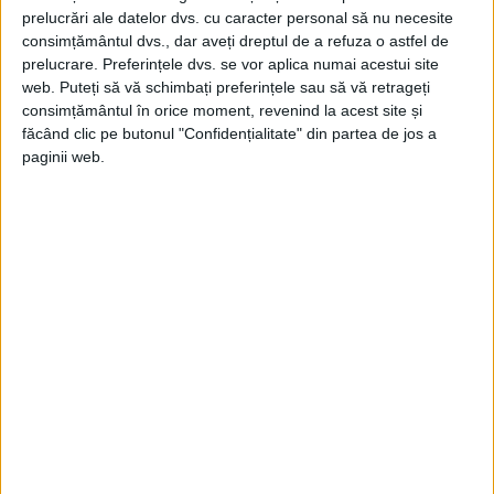
prelucrări ale datelor dvs. cu caracter personal să nu necesite
consimțământul dvs., dar aveți dreptul de a refuza o astfel de
prelucrare. Preferințele dvs. se vor aplica numai acestui site
web. Puteți să vă schimbați preferințele sau să vă retrageți
consimțământul în orice moment, revenind la acest site și
făcând clic pe butonul "Confidențialitate" din partea de jos a
paginii web.
ARTICOLE ONLINE
De la rădăcini otomane la vinuri de renume internațional
În vastitatea stepei dobrogene, pe un tărâm ars de soare și
bătut de vânturi reci, se...