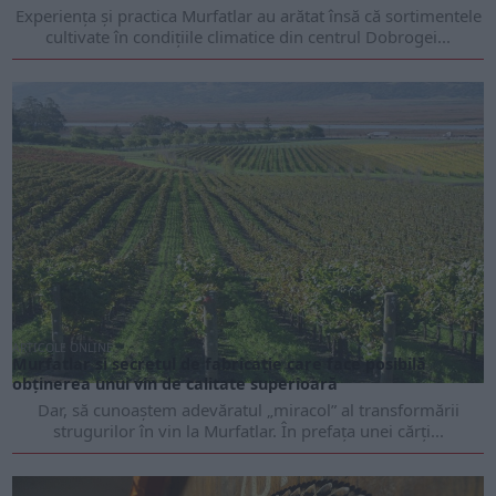
Experiența și practica Murfatlar au arătat însă că sortimentele
cultivate în condițiile climatice din centrul Dobrogei...
ARTICOLE ONLINE
Murfatlar și secretul de fabricație care face posibilă
obținerea unui vin de calitate superioară
Dar, să cunoaștem adevăratul „miracol” al transformării
strugurilor în vin la Murfatlar. În prefața unei cărți...