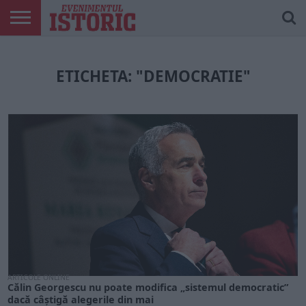
ARTICOLE
ONLINE
EDIȚII
ISTORIC
CONTUL
TIPĂRITE
PLAY
MEU
ETICHETA: "DEMOCRATIE"
ARTICOLE ONLINE
Călin Georgescu nu poate modifica „sistemul democratic”
dacă câștigă alegerile din mai