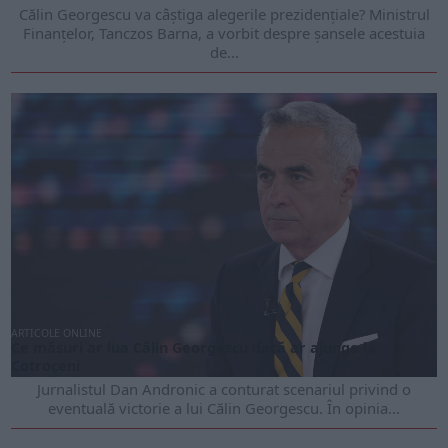
Călin Georgescu va câștiga alegerile prezidențiale? Ministrul
Finanțelor, Tanczos Barna, a vorbit despre șansele acestuia
de...
ARTICOLE ONLINE
Ce măsuri ar lua Călin Georgescu dacă ar ajunge la
Cotroceni
Jurnalistul Dan Andronic a conturat scenariul privind o
eventuală victorie a lui Călin Georgescu. În opinia...