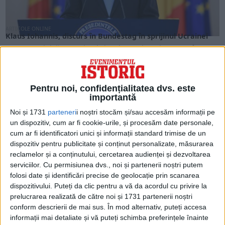
ARTICOLE ONLINE
Klaus Iohannis, discurs în Bundestag în sprijinul Ucrainei
Duminică, 17 noiembrie, Klaus Iohannis a mers în
Bundestag, unde a susţinut un discurs în faţa...
Pentru noi, confidențialitatea dvs. este
importantă
Noi și 1731
parteneri
i noștri stocăm și/sau accesăm informații pe
un dispozitiv, cum ar fi cookie-urile, și procesăm date personale,
cum ar fi identificatori unici și informații standard trimise de un
dispozitiv pentru publicitate și conținut personalizate, măsurarea
reclamelor și a conținutului, cercetarea audienței și dezvoltarea
serviciilor.
Cu permisiunea dvs., noi și partenerii noștri putem
folosi date și identificări precise de geolocație prin scanarea
dispozitivului. Puteți da clic pentru a vă da acordul cu privire la
prelucrarea realizată de către noi și 1731 partenerii noștri
IANUARIE 2024
Considerați un „pericol pentru democrație”: Olanda,
conform descrierii de mai sus. În mod alternativ, puteți accesa
acuzată că i-a spionat pe supraviețuitorii Holocaustului
informații mai detaliate și vă puteți schimba preferințele înainte