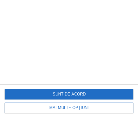
Călătoria fulminantă a președintelui în Japonia a fost plină de
dualități.
SUNT DE ACORD
ARTICOLE ONLINE
Forțele speciale britanice au operat în secret în 19 țări
începând din 2011
MAI MULTE OPȚIUNI
SAS și alte forțe speciale britanice au fost implicate în
operațiuni secrete în 19 țări în...