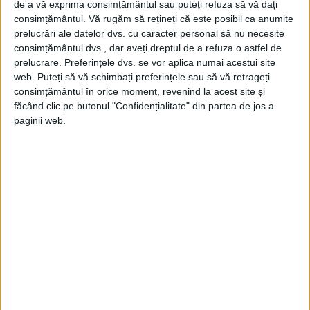
Serviciile secrete ar fi monitorizat membrii Comitetului
de a vă exprima consimțământul sau puteți refuza să vă dați
olandez pentru Auschwitz și s-ar fi infiltrat la ședințele...
consimțământul.
Vă rugăm să rețineți că este posibil ca anumite
prelucrări ale datelor dvs. cu caracter personal să nu necesite
consimțământul dvs., dar aveți dreptul de a refuza o astfel de
prelucrare. Preferințele dvs. se vor aplica numai acestui site
web. Puteți să vă schimbați preferințele sau să vă retrageți
consimțământul în orice moment, revenind la acest site și
făcând clic pe butonul "Confidențialitate" din partea de jos a
paginii web.
ARTICOLE ONLINE
Campania secretă a Marii Britanii de propagandă
împotriva independenței Kenyei. Încercarea de conservare
a unui imperiu aflat în declin
O unitate specială a răspândit știri false despre politicianul de
stânga, Oginga Odinga, văzut ca o...