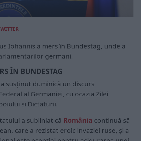
TWITTER
aus Iohannis a mers în Bundestag, unde a
parlamentarilor germani.
URS ÎN BUNDESTAG
 a susținut duminică un discurs
Federal al Germaniei, cu ocazia Zilei
iului și Dictaturii.
tatului a subliniat că
România
continuă să
an, care a rezistat eroic invaziei ruse, și a
ațional este esențial pentru asigurarea unei