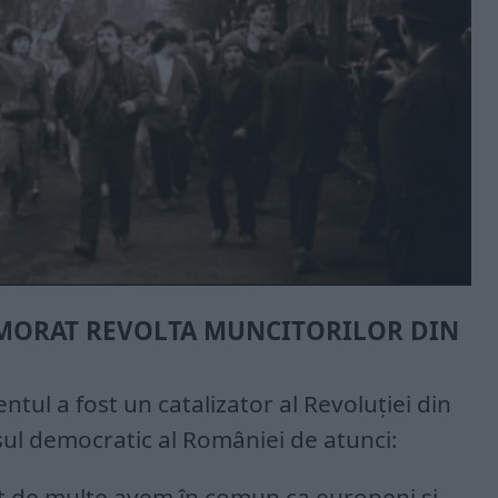
EMORAT REVOLTA MUNCITORILOR DIN
tul a fost un catalizator al Revoluției din
sul democratic al României de atunci:
ât de multe avem în comun ca europeni şi