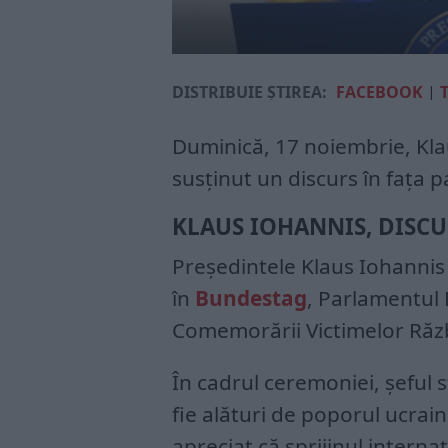
DISTRIBUIE ȘTIREA:
FACEBOOK
|
Duminică, 17 noiembrie, Kl
susţinut un discurs în faţa 
KLAUS IOHANNIS, DISC
Președintele Klaus Iohannis
în
Bundestag
, Parlamentul 
Comemorării Victimelor Războ
În cadrul ceremoniei, șeful s
fie alături de poporul ucraine
apreciat că sprijinul intern