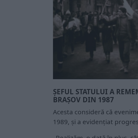
ȘEFUL STATULUI A REM
BRAȘOV DIN 1987
Acesta consideră că evenimen
1989, și a evidențiat progre
„Realizăm, o dată în plus, c