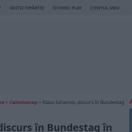
EDIȚII TIPĂRITE
ISTORIC PLAY
CONTUL MEU
ne
>
Caleidoscop
>
Klaus Iohannis, discurs în Bundestag
discurs în Bundestag în