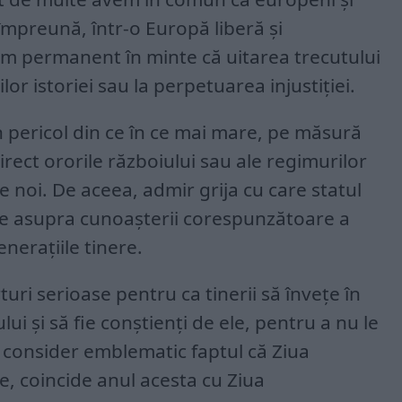
mpreună, într-o Europă liberă şi
m permanent în minte că uitarea trecutului
or istoriei sau la perpetuarea injustiţiei.
 pericol din ce în ce mai mare, pe măsură
direct ororile războiului sau ale regimurilor
e noi. De aceea, admir grija cu care statul
ce asupra cunoaşterii corespunzătoare a
eneraţiile tinere.
ri serioase pentru ca tinerii să înveţe în
lui şi să fie conştienţi de ele, pentru a nu le
i, consider emblematic faptul că Ziua
 coincide anul acesta cu Ziua