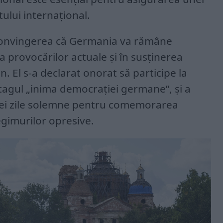
ului internațional.
convingerea că Germania va rămâne
a provocărilor actuale și în susținerea
. El s-a declarat onorat să participe la
gul „inima democrației germane”, și a
tei zile solemne pentru comemorarea
egimurilor opresive.