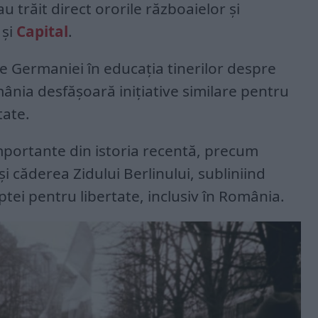
au trăit direct ororile războaielor și
 și
Capital
.
le Germaniei în educația tinerilor despre
ânia desfășoară inițiative similare pentru
itate.
mportante din istoria recentă, precum
căderea Zidului Berlinului, subliniind
tei pentru libertate, inclusiv în România.