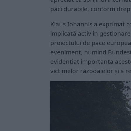
păci durabile, conform drept
Klaus Iohannis a exprimat 
implicată activ în gestionare
proiectului de pace european
eveniment, numind Bundesta
evidențiat importanța aces
victimelor războaielor și a r