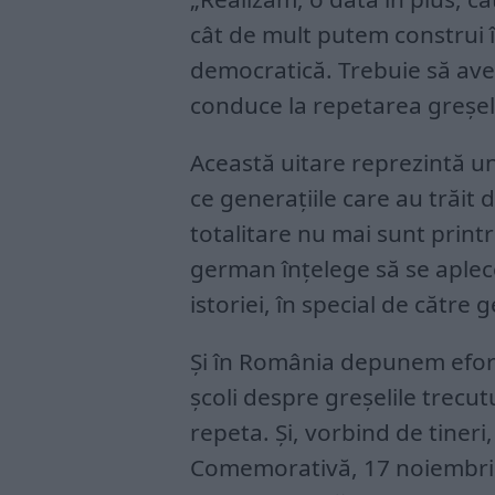
cât de mult putem construi î
democratică. Trebuie să ave
conduce la repetarea greşelil
Această uitare reprezintă un
ce generaţiile care au trăit 
totalitare nu mai sunt printr
german înţelege să se aple
istoriei, în special de către g
Şi în România depunem efortu
şcoli despre greşelile trecutu
repeta. Şi, vorbind de tiner
Comemorativă, 17 noiembrie,