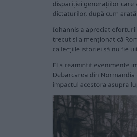
dispariției generațiilor care 
dictaturilor, după cum arată
Iohannis a apreciat eforturi
trecut și a menționat că Rom
ca lecțiile istoriei să nu fie u
El a reamintit evenimente i
Debarcarea din Normandia și 
impactul acestora asupra lup