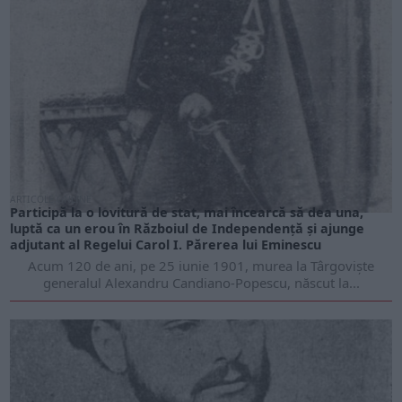
ARTICOLE ONLINE
Participă la o lovitură de stat, mai încearcă să dea una,
luptă ca un erou în Războiul de Independență și ajunge
adjutant al Regelui Carol I. Părerea lui Eminescu
Acum 120 de ani, pe 25 iunie 1901, murea la Târgoviște
generalul Alexandru Candiano-Popescu, născut la...