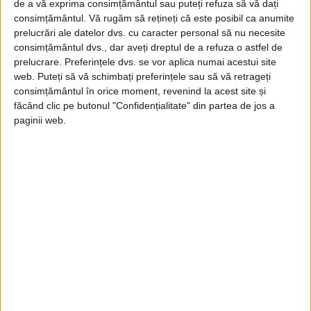
de a vă exprima consimțământul sau puteți refuza să vă dați
consimțământul.
Vă rugăm să rețineți că este posibil ca anumite
prelucrări ale datelor dvs. cu caracter personal să nu necesite
ARTICOLE ONLINE
consimțământul dvs., dar aveți dreptul de a refuza o astfel de
Un of istoric al României, dezvoltarea și modernizarea
rețelei de drumuri și căi ferate a căzut tot în spinarea
prelucrare. Preferințele dvs. se vor aplica numai acestui site
țăranilor
web. Puteți să vă schimbați preferințele sau să vă retrageți
Eliberați din iobăgie și împroprietăriți în 1864 de Cuza Vodă,
consimțământul în orice moment, revenind la acest site și
țăranii români au continuat s-o ducă...
făcând clic pe butonul "Confidențialitate" din partea de jos a
paginii web.
ARTICOLE ONLINE
Abdicarea lui Cuza Vodă în noaptea de 10 spre 11 februarie