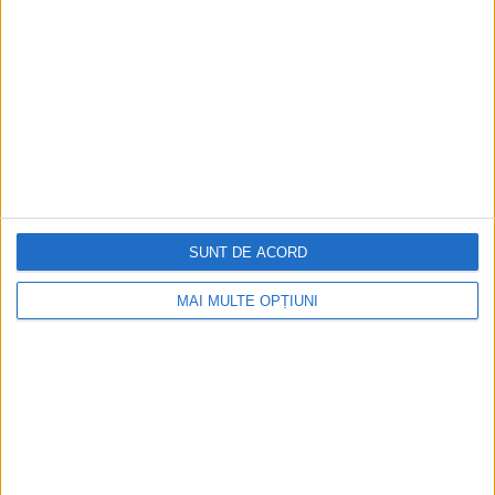
ARTICOLE ONLINE
Pățania lui Cuza Vodă la intrarea în curtea boierului Docan
din Bacău povestită de Moș Iancu
Reporterul Alex. F. Mihail continua în vara lui 1935 să meargă
pe la bătrânii Bucureștilor.
SUNT DE ACORD
MAI MULTE OPȚIUNI