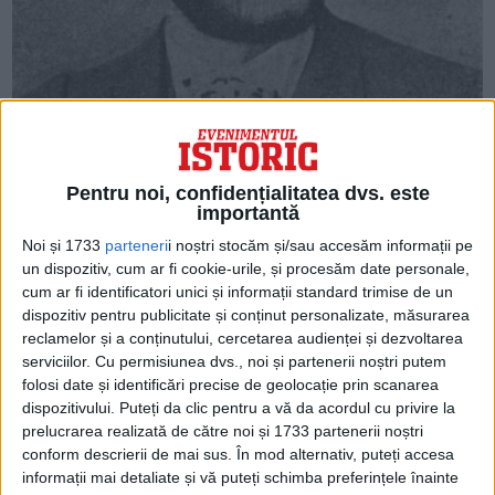
ARTICOLE ONLINE
Violonistul de la curtea lui Cuza Vodă îi pune vioara în
Pentru noi, confidențialitatea dvs. este
mână lui Enescu
importantă
Născut la Iaşi, la 22 mai 1841, tatăl său fiind Francisc
Caudella, compozitor şi profesor, a...
Noi și 1733
parteneri
i noștri stocăm și/sau accesăm informații pe
un dispozitiv, cum ar fi cookie-urile, și procesăm date personale,
cum ar fi identificatori unici și informații standard trimise de un
dispozitiv pentru publicitate și conținut personalizate, măsurarea
reclamelor și a conținutului, cercetarea audienței și dezvoltarea
serviciilor.
Cu permisiunea dvs., noi și partenerii noștri putem
folosi date și identificări precise de geolocație prin scanarea
dispozitivului. Puteți da clic pentru a vă da acordul cu privire la
prelucrarea realizată de către noi și 1733 partenerii noștri
conform descrierii de mai sus. În mod alternativ, puteți accesa
informații mai detaliate și vă puteți schimba preferințele înainte