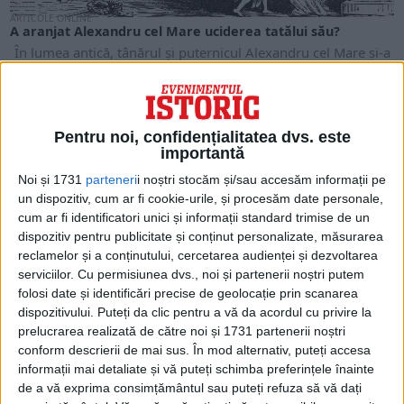
ARTICOLE ONLINE
A aranjat Alexandru cel Mare uciderea tatălui său?
În lumea antică, tânărul și puternicul Alexandru cel Mare și-a
condus armata din nordul Greciei până...
Pentru noi, confidențialitatea dvs. este
importantă
Noi și 1731
parteneri
i noștri stocăm și/sau accesăm informații pe
un dispozitiv, cum ar fi cookie-urile, și procesăm date personale,
cum ar fi identificatori unici și informații standard trimise de un
dispozitiv pentru publicitate și conținut personalizate, măsurarea
reclamelor și a conținutului, cercetarea audienței și dezvoltarea
serviciilor.
Cu permisiunea dvs., noi și partenerii noștri putem
folosi date și identificări precise de geolocație prin scanarea
dispozitivului. Puteți da clic pentru a vă da acordul cu privire la
ARTICOLE ONLINE
prelucrarea realizată de către noi și 1731 partenerii noștri
Cine a fost judecătorul care a înfruntat Mafia siciliană cu
conform descrierii de mai sus. În mod alternativ, puteți accesa
prețul propriei sale vieți?
informații mai detaliate și vă puteți schimba preferințele înainte
Giovanni Falcone și-a dedicat întreaga viață luptei împotriva
de a vă exprima consimțământul sau puteți refuza să vă dați
Mafiei. Întotdeauna a știut că va muri pentru...