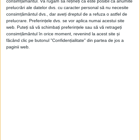
consimțământul.
Vă rugăm să rețineți că este posibil ca anumite
prelucrări ale datelor dvs. cu caracter personal să nu necesite
consimțământul dvs., dar aveți dreptul de a refuza o astfel de
prelucrare. Preferințele dvs. se vor aplica numai acestui site
web. Puteți să vă schimbați preferințele sau să vă retrageți
consimțământul în orice moment, revenind la acest site și
făcând clic pe butonul "Confidențialitate" din partea de jos a
paginii web.
ARTICOLE ONLINE
Cine a fost ultimul rege al Albaniei care a reușit să evite 55
de tentative de asasinat?
A fost singurul rege musulman din Europa modernă care, în
calitate de ultim monarh al Albaniei,...