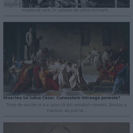
Regele Zog a fost singurul conducător musulman din Europa
modernă care, în calitate de ultim monarh...
ARTICOLE ONLINE
Moartea lui Iulius Cezar. Cunoaștem întreaga poveste?
Timp de secole ni s-a spus că doi senatori romani, Brutus și
Cassius, au pus la...