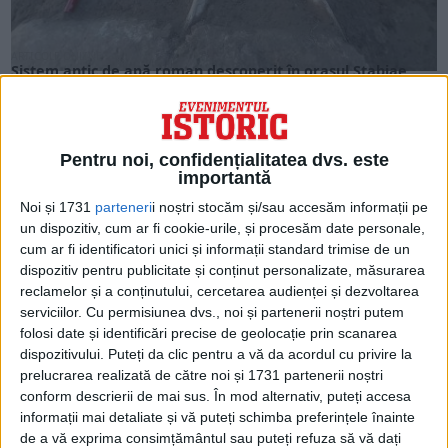
ARTICOLE ONLINE
Sistem antic de apă roman descoperit în orașul Stabiae
Arheologii au descoperit un sistem de apă roman în timpul
săpăturilor din Stabiae, situat în apropiere...
Pentru noi, confidențialitatea dvs. este
importantă
Noi și 1731
parteneri
i noștri stocăm și/sau accesăm informații pe
un dispozitiv, cum ar fi cookie-urile, și procesăm date personale,
cum ar fi identificatori unici și informații standard trimise de un
dispozitiv pentru publicitate și conținut personalizate, măsurarea
reclamelor și a conținutului, cercetarea audienței și dezvoltarea
serviciilor.
Cu permisiunea dvs., noi și partenerii noștri putem
folosi date și identificări precise de geolocație prin scanarea
dispozitivului. Puteți da clic pentru a vă da acordul cu privire la
prelucrarea realizată de către noi și 1731 partenerii noștri
ARTICOLE ONLINE
conform descrierii de mai sus. În mod alternativ, puteți accesa
Marina americană a declarat că au fost găsite „urme” de
informații mai detaliate și vă puteți schimba preferințele înainte
combustibil pentru avioane în apa portavionului USS
de a vă exprima consimțământul sau puteți refuza să vă dați
Nimitz