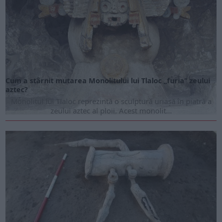
ARTICOLE ONLINE
Cum a stârnit mutarea Monolitului lui Tlaloc „furia” zeului
aztec?
Monolitul lui Tlaloc reprezintă o sculptură uriașă în piatră a
zeului aztec al ploii. Acest monolit...