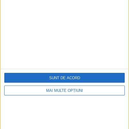
cele mai ambiţioase planuri ale lui Nicolae...
SUNT DE ACORD
ARTICOLE ONLINE
Datoriile pe care le aveau bucureștenii la întreținere în
MAI MULTE OPȚIUNI
1932
Un milion opt sute de mii de lei au avut de plătit locuitorii
Bucureștilor pentru taxa...