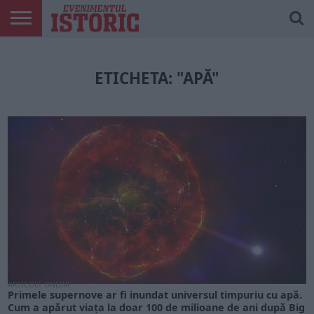
ARTICOLE
ONLINE
EDIȚII
ISTORIC
CONTUL
TIPĂRITE
PLAY
MEU
ETICHETA: "APĂ"
ARTICOLE ONLINE
Primele supernove ar fi inundat universul timpuriu cu apă.
Cum a apărut viața la doar 100 de milioane de ani după Big