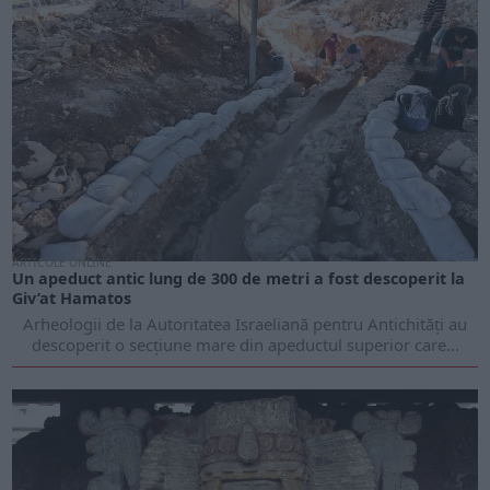
ARTICOLE ONLINE
Un apeduct antic lung de 300 de metri a fost descoperit la
Giv’at Hamatos
Arheologii de la Autoritatea Israeliană pentru Antichități au
descoperit o secțiune mare din apeductul superior care...