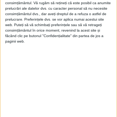
consimțământul.
Vă rugăm să rețineți că este posibil ca anumite
Marina americană a recunoscut recent că apa pe care
prelucrări ale datelor dvs. cu caracter personal să nu necesite
echipajul portavionului USS Nimitz o folosește în...
consimțământul dvs., dar aveți dreptul de a refuza o astfel de
prelucrare. Preferințele dvs. se vor aplica numai acestui site
web. Puteți să vă schimbați preferințele sau să vă retrageți
consimțământul în orice moment, revenind la acest site și
făcând clic pe butonul "Confidențialitate" din partea de jos a
paginii web.
ARTICOLE ONLINE
Primii oameni au fost atrași de Kalahari în perioadele
bogate în apă
Conform unui nou studiu publicat în revista Plos One, apar
noi dovezi că perioadele bogate în...