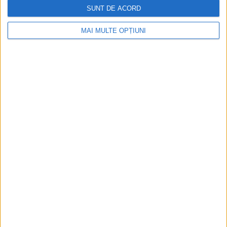
SUNT DE ACORD
Istoria dezvoltării cazinourilor în
MAI MULTE OPȚIUNI
România: de la saloane sociale, la era
digitală
Figuri istorice celebre în sloturile online:
De la Cleopatra până la Iulius Cezar și
Napoleon Bonaparte
Aprilie 2026