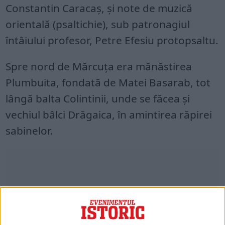
Constantin Caracaş, şi note de muzică
orientală (psaltichie), sub patronagiul
întâiului profesor, Petre Efesiu protopsaltu.
Spre nord de Mărcuţa era mănăstirea
Plumbuita, fondată de Matei Basarab, tot
lângă balta Colintinii, unde se făcea şi
vechiul bâlci Drăgaica, în amintirea răpirei
sabinelor.