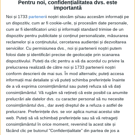
Pentru noi, confidențialitatea dvs. este
importantă
Noi și 1733
parteneri
i noștri stocăm și/sau accesăm informații pe
un dispozitiv, cum ar fi cookie-urile, și procesăm date personale,
cum ar fi identificatori unici și informații standard trimise de un
Pe acel tărâm fu bătălia lui Matei Vodă în
dispozitiv pentru publicitate și conținut personalizate, măsurarea
reclamelor și a conținutului, cercetarea audienței și dezvoltarea
secolul XVII, la care bucureştenii priveau cu
serviciilor.
Cu permisiunea dvs., noi și partenerii noștri putem
mic, cu mare după gardurile grădinelor lor
folosi date și identificări precise de geolocație prin scanarea
dispozitivului. Puteți da clic pentru a vă da acordul cu privire la
(vezi Istoria ţării).
prelucrarea realizată de către noi și 1733 partenerii noștri
conform descrierii de mai sus. În mod alternativ, puteți accesa
Pe aceeaşi întinsă câmpie se făcea şi bâlciul
informații mai detaliate și vă puteți schimba preferințele înainte
de a vă exprima consimțământul sau puteți refuza să vă dați
cel mare lângă oraşul Bucureşti, numit
consimțământul.
Vă rugăm să rețineți că este posibil ca anumite
Moşi, acolo se încumetrea băltăreţul cu
prelucrări ale datelor dvs. cu caracter personal să nu necesite
consimțământul dvs., dar aveți dreptul de a refuza o astfel de
munteanul, îşi vindeau românii
prelucrare. Preferințele dvs. se vor aplica numai acestui site
manufacturile, se făceau jocurile şi
web. Puteți să vă schimbați preferințele sau să vă retrageți
consimțământul în orice moment, revenind la acest site și
petrecerile în prezenţa chiar a
făcând clic pe butonul "Confidențialitate" din partea de jos a