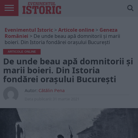
ARTICOLE
ONLINE
EDIȚII
ISTORIC
CONTUL
Evenimentul Istoric
>
Articole online
>
Geneza
TIPĂRITE
PLAY
MEU
României
>
De unde beau apă domnitorii și marii
boieri. Din Istoria fondărei orașului București
ARTICOLE ONLINE
De unde beau apă domnitorii și
marii boieri. Din Istoria
fondărei orașului București
Autor:
Cătălin Pena
Data publicarii:
31 martie 2021