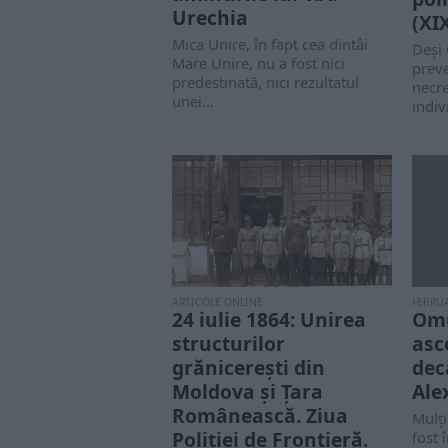
Urechia
(XI
Mica Unire, în fapt cea dintâi
Deși 
Mare Unire, nu a fost nici
prev
predestinată, nici rezultatul
necre
unei...
indiv
ARTICOLE ONLINE
FEBRUA
24 iulie 1864: Unirea
Omu
structurilor
asc
grănicereşti din
dec
Moldova şi Ţara
Ale
Românească. Ziua
Mulți
Poliţiei de Frontieră.
fost 