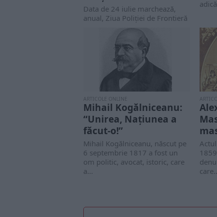
adică
Data de 24 iulie marchează,
anual, Ziua Poliţiei de Frontieră
Române. Această zi a fost
instituită...
ARTICOLE ONLINE
ARTIC
Mihail Kogălniceanu:
Ale
“Unirea, Națiunea a
Mas
făcut-o!”
mas
Mihail Kogălniceanu, născut pe
Actul
6 septembrie 1817 a fost un
1859,
om politic, avocat, istoric, care
denu
a...
care..