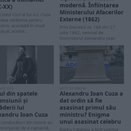
modernă. Înființarea
X-XX)
Ministerului Afacerilor
Codul Civil al lui A.I. Cuza
Externe (1862)
edea cetățenie pentru
știni, acordată în mod
Prin Decretul nr. 168 din 27
idual, acesta...
iulie 1862, semnat de
Domnitorul Alexandru Ioan
Cuza, se prevedea...
RIE 2022
ARTICOLE ONLINE
l din spatele
Alexandru Ioan Cuza a
ensiunii și
dat ordin să fie
ăderii lui
asasinat primul său
xandru Ioan Cuza
ministru? Enigma
unui asasinat celebru
 conducători din istorie au
înconjurați de o camarilă,
Barbu Catargiu a fost victima