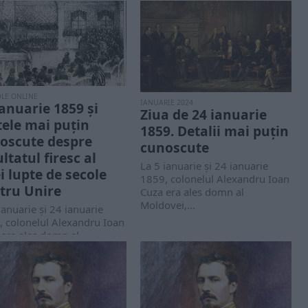
OLE ONLINE
IANUARIE 2024
ianuarie 1859 și
Ziua de 24 ianuarie
tele mai puțin
1859. Detalii mai puțin
oscute despre
cunoscute
ltatul firesc al
La 5 ianuarie și 24 ianuarie
i lupte de secole
1859, colonelul Alexandru Ioan
tru Unire
Cuza era ales domn al
Moldovei,...
ianuarie și 24 ianuarie
, colonelul Alexandru Ioan
 era ales domn al
vei,...