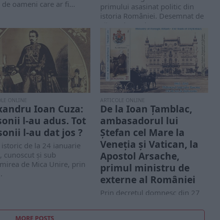
 de oameni care ar fi...
primului asasinat politic din
istoria României. Desemnat de
către Alexandru Ioan...
OLE ONLINE
ARTICOLE ONLINE
xandru Ioan Cuza:
De la Ioan Ţamblac,
onii l-au adus. Tot
ambasadorul lui
onii l-au dat jos ?
Ștefan cel Mare la
Veneția și Vatican, la
 istoric de la 24 ianuarie
Apostol Arsache,
 cunoscut și sub
mirea de Mica Unire, prin
primul ministru de
.
externe al României
Prin decretul domnesc din 27
iulie/8 august 1862 se înființa
Ministerul Afacerilor Străine al
MORE POSTS