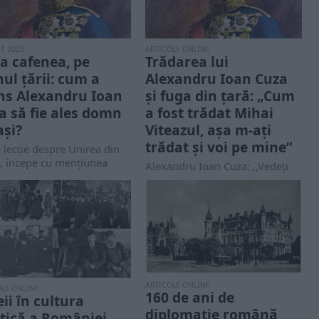
T 2023
ARTICOLE ONLINE
la cafenea, pe
Trădarea lui
nul țării: cum a
Alexandru Ioan Cuza
ns Alexandru Ioan
și fuga din țară: „Cum
a să fie ales domn
a fost trădat Mihai
ași?
Viteazul, așa m-ați
trădat și voi pe mine”
 lecție despre Unirea din
, începe cu mențiunea
Alexandru Ioan Cuza: ,,Vedeți
lui că la 5/17 ianuarie
voi, cum a fost trădat acest
 colonelul...
domn (Mihai Viteazul – n.n.),
așa...
ARTICOLE ONLINE
OLE ONLINE
160 de ani de
eii în cultura
diplomație română
itică a României