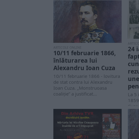
ARTIC
24 
ARTICOLE ONLINE
10/11 februarie 1866,
fap
înlăturarea lui
cun
Alexandru Ioan Cuza
rezu
10/11 februarie 1866 - lovitura
une
de stat contra lui Alexandru
pen
Ioan Cuza. „Monstruoasa
coaliție” a justificat...
La 5 
1859
Cuza
Moldo