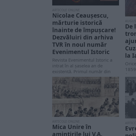
ARTICOLE ONLINE
Nicolae Ceaușescu,
mărturie istorică
AUGUS
De 
înainte de împușcare!
tro
Dezvăluiri din arhiva
aju
TVR în noul număr
Cuz
Evenimentul Istoric
la I
Revista Evenimentul Istoric a
Orice
intrat în al șaselea an de
1859
existență. Primul număr din
faptu
acest an...
1859,
ARTICOLE ONLINE
ARTIC
Mica Unire în
Evr
amintirile lui V.A.
pol