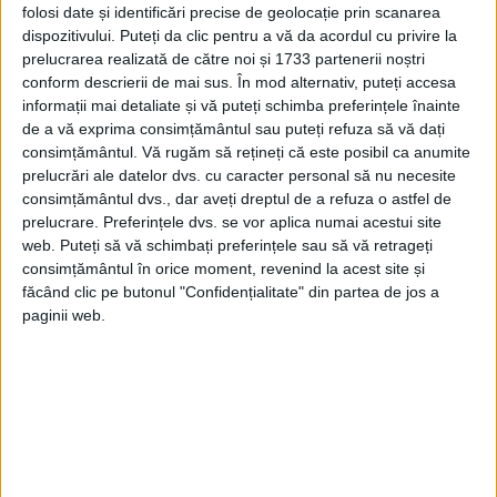
La apariția interesului în rândul românilor
folosi date și identificări precise de geolocație prin scanarea
pentru producția industrială de mărfuri și
dispozitivului. Puteți da clic pentru a vă da acordul cu privire la
prelucrarea realizată de către noi și 1733 partenerii noștri
pentru comerț, s-a constatat că în aceste
conform descrierii de mai sus. În mod alternativ, puteți accesa
informații mai detaliate și vă puteți schimba preferințele înainte
domenii de activitate evreii erau activi și
de a vă exprima consimțământul sau puteți refuza să vă dați
dobândiseră deja o experiență care nu
consimțământul.
Vă rugăm să rețineți că este posibil ca anumite
prelucrări ale datelor dvs. cu caracter personal să nu necesite
putea fi negată. Astfel, evreii, dincolo de
consimțământul dvs., dar aveți dreptul de a refuza o astfel de
minoritatea care activa în domeniile
prelucrare. Preferințele dvs. se vor aplica numai acestui site
web. Puteți să vă schimbați preferințele sau să vă retrageți
bancar, comercial și artistic, sunt de
consimțământul în orice moment, revenind la acest site și
regăsit, în majoritatea lor între meseriași
făcând clic pe butonul "Confidențialitate" din partea de jos a
paginii web.
unde activau cu avantajul pînă la ½ sec. 19
de a nu plăti patenta – în calitatea lor de
sudiți – locuitori aflați sub protecția unei
alte țări care beneficiau în această ipostază
de anumite avantaje.