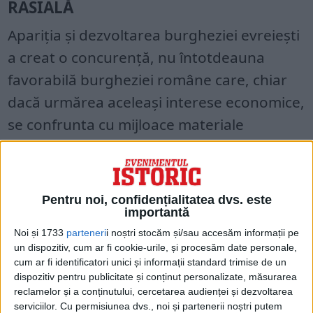
RASIALĂ
Apariția și dezvoltarea burgheziei evreiești
a creat o concurență, nu întotdeauna
favorabilă burgheziei române care, chiar
dacă urmărea aceleași interese economice,
se confrunta cu mijloace materiale
insuficiente. Greutățile cu care se
confrunta burghezia română constau în
sacrificiile pe care le pretindea procesul de
Pentru noi, confidențialitatea dvs. este
formare, dar și de dobândirea conștiinței
importantă
de breaslă, ieșirea din mentalitatea
Noi și 1733
parteneri
i noștri stocăm și/sau accesăm informații pe
un dispozitiv, cum ar fi cookie-urile, și procesăm date personale,
medievală, acumularea de capital, volumul
cum ar fi identificatori unici și informații standard trimise de un
mare de muncă.
dispozitiv pentru publicitate și conținut personalizate, măsurarea
reclamelor și a conținutului, cercetarea audienței și dezvoltarea
serviciilor.
Cu permisiunea dvs., noi și partenerii noștri putem