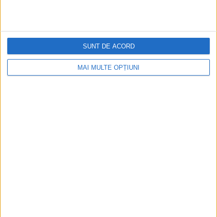
Figuri istorice celebre în sloturile online:
De la Cleopatra până la Iulius Cezar și
Napoleon Bonaparte
SUNT DE ACORD
MAI MULTE OPȚIUNI
Aprilie 2026