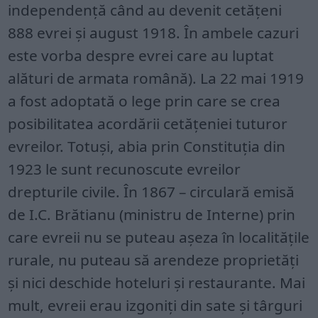
independență când au devenit cetățeni
888 evrei și august 1918. În ambele cazuri
este vorba despre evrei care au luptat
alături de armata română). La 22 mai 1919
a fost adoptată o lege prin care se crea
posibilitatea acordării cetățeniei tuturor
evreilor. Totuși, abia prin Constituția din
1923 le sunt recunoscute evreilor
drepturile civile. În 1867 – circulară emisă
de I.C. Brătianu (ministru de Interne) prin
care evreii nu se puteau așeza în localitățile
rurale, nu puteau să arendeze proprietăți
și nici deschide hoteluri și restaurante. Mai
mult, evreii erau izgoniți din sate și târguri