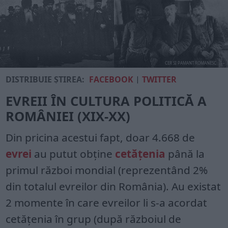
CER SI PAMANT ROMANESC
DISTRIBUIE ȘTIREA:
FACEBOOK
|
TWITTER
EVREII ÎN CULTURA POLITICĂ A
ROMÂNIEI (XIX-XX)
Din pricina acestui fapt, doar 4.668 de
evrei
au putut obține
cetățenia
până la
primul război mondial (reprezentând 2%
din totalul evreilor din România). Au existat
2 momente în care evreilor li s-a acordat
cetățenia în grup (după războiul de