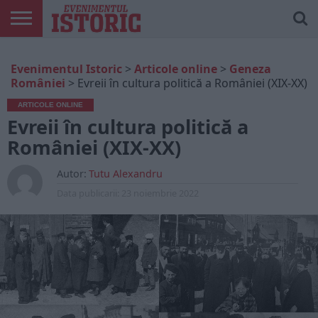
ARTICOLE
ONLINE
EDIȚII
ISTORIC
CONTUL
Evenimentul Istoric
>
Articole online
>
Geneza
TIPĂRITE
PLAY
MEU
României
>
Evreii în cultura politică a României (XIX-XX)
ARTICOLE ONLINE
Evreii în cultura politică a
României (XIX-XX)
Autor:
Tutu Alexandru
Data publicarii:
23 noiembrie 2022