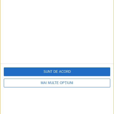
Mort la numai 24 de ani, James Dean a reușit să fie simbolul
unei generații care...
SUNT DE ACORD
ARTICOLE ONLINE
Miliardarul care a căzut din cer și a fost îngropat într-un
MAI MULTE OPȚIUNI
mormânt necunoscut. Sinucidere, accident sau crimă?
Născut în 1877 la Bruxelles, Alfred Loewenstein a fost un om
de afaceri cu o avere...