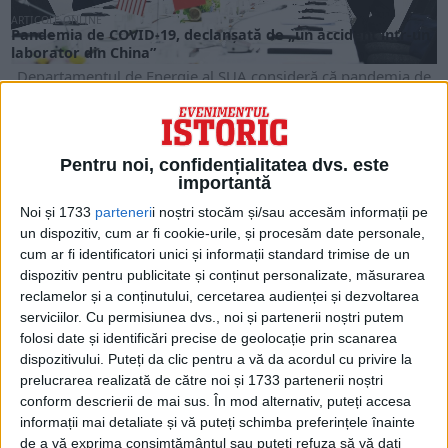
ARTICOLE ONLINE
Pandemia de COVID-19, declanșată de „un accident într-un
laborator din China”
Departamentul de Energie al SUA consideră că pandemia de
Covid-19 a fost "cel mai probabil" cauzată...
Pentru noi, confidențialitatea dvs. este
importantă
Noi și 1733
parteneri
i noștri stocăm și/sau accesăm informații pe
un dispozitiv, cum ar fi cookie-urile, și procesăm date personale,
cum ar fi identificatori unici și informații standard trimise de un
dispozitiv pentru publicitate și conținut personalizate, măsurarea
reclamelor și a conținutului, cercetarea audienței și dezvoltarea
serviciilor.
Cu permisiunea dvs., noi și partenerii noștri putem
folosi date și identificări precise de geolocație prin scanarea
dispozitivului. Puteți da clic pentru a vă da acordul cu privire la
ARTICOLE ONLINE
prelucrarea realizată de către noi și 1733 partenerii noștri
Povestea tragică a dezastrului navetei spațiale Columbia –
conform descrierii de mai sus. În mod alternativ, puteți accesa
și cum ar fi putut fi evitată
informații mai detaliate și vă puteți schimba preferințele înainte
Milioane de oameni din întreaga lume au urmărit la 1
de a vă exprima consimțământul sau puteți refuza să vă dați