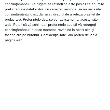
februarie 2003 momentul în care naveta...
consimțământul.
Vă rugăm să rețineți că este posibil ca anumite
prelucrări ale datelor dvs. cu caracter personal să nu necesite
consimțământul dvs., dar aveți dreptul de a refuza o astfel de
prelucrare. Preferințele dvs. se vor aplica numai acestui site
web. Puteți să vă schimbați preferințele sau să vă retrageți
consimțământul în orice moment, revenind la acest site și
făcând clic pe butonul "Confidențialitate" din partea de jos a
paginii web.
CALEIDOSCOP
Incidente aviatice în SUA și China. Cauzele accidentelor
sunt încă necunoscute
Un pilot de vânătoare a murit săptămâna trecută după ce
avionul său F/A-18E Super Hornet, aparținând Forțelor...