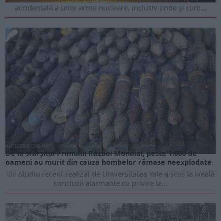
accidentală a unor arme nucleare, inclusiv unde și cum...
ARTICOLE ONLINE
De la sfârșitul Primului Război Mondial, peste 1.000 de
oameni au murit din cauza bombelor rămase neexplodate
Un studiu recent realizat de Universitatea Yale a scos la iveală
concluzii alarmante cu privire la...