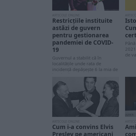
ARTICOLE ONLINE
ARTIC
Restricțiile instituite
Ist
astăzi de guvern
Cum
pentru gestionarea
cer
pandemiei de COVID-
Până 
19
2021,
de va
Guvernul a stabilit că în
localităţile unde rata de
incidenţă depăşeşte 6 la mia de
locuitori,...
ARTICOLE ONLINE
ARTIC
Cum i-a convins Elvis
Ami
Presley pe americani
com