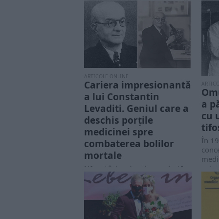
ARTICOLE ONLINE
Cariera impresionantă
ARTIC
Omu
a lui Constantin
a p
Levaditi. Geniul care a
cu 
deschis porțile
tifo
medicinei spre
În 19
combaterea bolilor
conc
mortale
medic
soluț
Născut într-o familie modestă
Ludwi
din Galați, în 1874, Constantin
Levaditi a cunoscut încă de la
o...