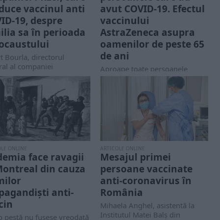
duce vaccinul anti
avut COVID-19. Efectul
ID-19, despre
vaccinului
ilia sa în perioada
AstraZeneca asupra
ocaustului
oamenilor de peste 65
de ani
t Bourla, directorul
ral al companiei
Aproape toate persoanele
icane Pfizer care produce
infectate anterior cu COVID-19
nul împotriva Covid-19,
au prezentat niveluri ridicate de
iul unei...
anticorpi pentru cel puţin...
OLE ONLINE
ARTICOLE ONLINE
demia face ravagii
Mesajul primei
Montreal din cauza
persoane vaccinate
milor
anti-coronavirus în
pagandiști anti-
România
cin
Mihaela Anghel, asistentă la
Institutul Matei Balş din
o pestă nu fusese vreodată