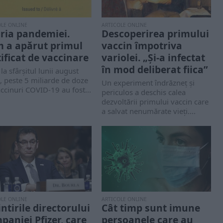
OLE ONLINE
ARTICOLE ONLINE
oria pandemiei.
Descoperirea primului
 a apărut primul
vaccin împotriva
tificat de vaccinare
variolei. „Și-a infectat
în mod deliberat fiica”
la sfârșitul lunii august
 peste 5 miliarde de doze
Un experiment îndrăzneț și
ccinuri COVID-19 au fost...
periculos a deschis calea
dezvoltării primului vaccin care
a salvat nenumărate vieți....
OLE ONLINE
ARTICOLE ONLINE
ntirile directorului
Cât timp sunt imune
paniei Pfizer, care
persoanele care au