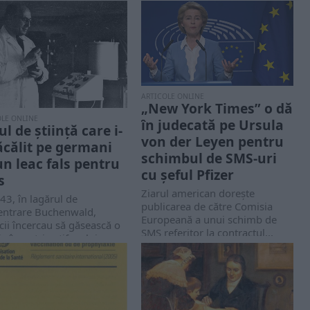
ARTICOLE ONLINE
„New York Times” o dă
OLE ONLINE
în judecată pe Ursula
l de știință care i-
von der Leyen pentru
ăcălit pe germani
schimbul de SMS-uri
un leac fals pentru
cu şeful Pfizer
s
Ziarul american doreşte
43, în lagărul de
publicarea de către Comisia
entrare Buchenwald,
Europeană a unui schimb de
ii încercau să găsească o
SMS referitor la contractul...
ie împotriva tifosului.
k...