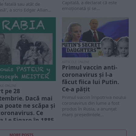
Capitală, a declarat că este
de fatală sau atât de
emoţionată şi se...
să”, a scris Edgar Allan...
ARTICOLE ONLINE
Primul vaccin anti-
coronavirus și l-a
făcut fiica lui Putin.
OLE ONLINE
Ce-a pățit
t pe 28
Primul vaccin împotriva noului
tembrie. Dacă mai
coronavirus din lume a fost
ia poate ne scăpa și
produs în Rusia, a anunţat
coronavirus. Ce
marţi preşedintele...
ia Le Figaro în 1885
 ce descoperise că
iile infecţioase erau
MORE POSTS