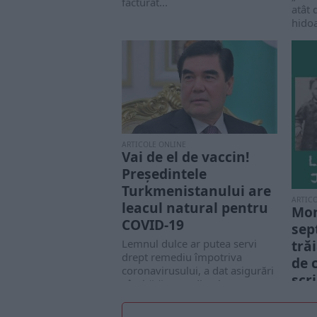
facturat...
atât 
hidoa
ARTICOLE ONLINE
Vai de el de vaccin!
Preşedintele
Turkmenistanului are
ARTIC
leacul natural pentru
Mor
COVID-19
sep
Lemnul dulce ar putea servi
tră
drept remediu împotriva
de 
coronavirusului, a dat asigurări
scr
sâmbătă preşedintele
Turkmenistanului, Gurbanguli...
După
malad