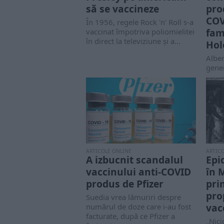
să se vaccineze
pro
COV
În 1956, regele Rock 'n' Roll s-a
fam
vaccinat împotriva poliomielitei
în direct la televiziune și a...
Hol
Alber
gene
amer
vacci
este f
ARTICOLE ONLINE
ARTIC
A izbucnit scandalul
Epi
vaccinului anti-COVID
în 
produs de Pfizer
pri
pro
Suedia vrea lămuriri despre
vac
numărul de doze care i-au fost
facturate, după ce Pfizer a
„Nici