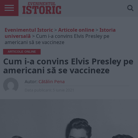
ARTICOLE
ONLINE
EDIȚII
ISTORIC
CONTUL
Evenimentul Istoric
>
Articole online
>
Istoria
TIPĂRITE
PLAY
MEU
universală
>
Cum i-a convins Elvis Presley pe
americani să se vaccineze
ARTICOLE ONLINE
Cum i-a convins Elvis Presley pe
americani să se vaccineze
Autor:
Cătălin Pena
Data publicarii:
5 iunie 2021