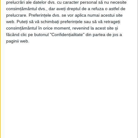
prelucrări ale datelor dvs. cu caracter personal să nu necesite
de ani de zile, cu peste 35.000 de oameni
consimțământul dvs., dar aveți dreptul de a refuza o astfel de
paralizați annual, 1940.
prelucrare. Preferințele dvs. se vor aplica numai acestui site
web. Puteți să vă schimbați preferințele sau să vă retrageți
consimțământul în orice moment, revenind la acest site și
Virusul a ucis două din 10 persoane pe care
făcând clic pe butonul "Confidențialitate" din partea de jos a
le-a paralizat, lovind în special sistemul
paginii web.
imunitar al copiilor.
APARIȚIA VACCINULUI
În 1952, poliomielita a ucis 3.000 de
oameni.
Era 1955 când în cele din urmă a
apărut vaccinul Jonas Salk.
Din păcate, unul din primele loturi a
paralizat grav și a ucis mai mulți dintre
primii beneficiari.