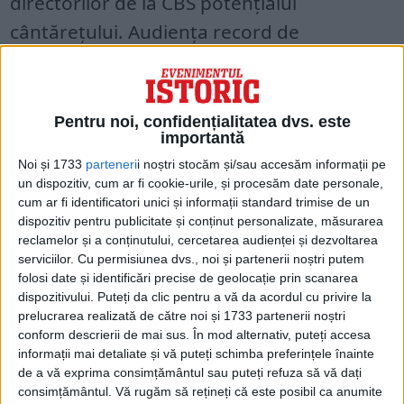
directorilor de la CBS potențialul
cântărețului. Audiența record de
aproximativ 60 de milioane de oameni –
sau 82,6 la sută din audiențele naționale
de televiziune – a bătut toate recordurile.
Pentru noi, confidențialitatea dvs. este
importantă
Noi și 1733
parteneri
i noștri stocăm și/sau accesăm informații pe
un dispozitiv, cum ar fi cookie-urile, și procesăm date personale,
cum ar fi identificatori unici și informații standard trimise de un
dispozitiv pentru publicitate și conținut personalizate, măsurarea
reclamelor și a conținutului, cercetarea audienței și dezvoltarea
serviciilor.
Cu permisiunea dvs., noi și partenerii noștri putem
folosi date și identificări precise de geolocație prin scanarea
dispozitivului. Puteți da clic pentru a vă da acordul cu privire la
prelucrarea realizată de către noi și 1733 partenerii noștri
conform descrierii de mai sus. În mod alternativ, puteți accesa
informații mai detaliate și vă puteți schimba preferințele înainte
de a vă exprima consimțământul sau puteți refuza să vă dați
La acea vreme, poliomielita devasta țara
consimțământul.
Vă rugăm să rețineți că este posibil ca anumite