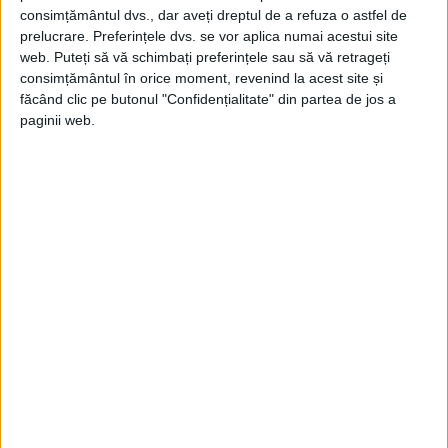
consimțământul dvs., dar aveți dreptul de a refuza o astfel de
prelucrare. Preferințele dvs. se vor aplica numai acestui site
web. Puteți să vă schimbați preferințele sau să vă retrageți
consimțământul în orice moment, revenind la acest site și
făcând clic pe butonul "Confidențialitate" din partea de jos a
paginii web.
ARTICOLE ONLINE
Tratatul moldo-polon din 28 iulie 1468. Obligația regelui
Cazimir al IV-lea față de Ștefan cel Mare
La data de 28 iulie 1468 este semnat tratatul moldo-polon.
Cazimir al IV-lea, regele Poloniei, s-a...