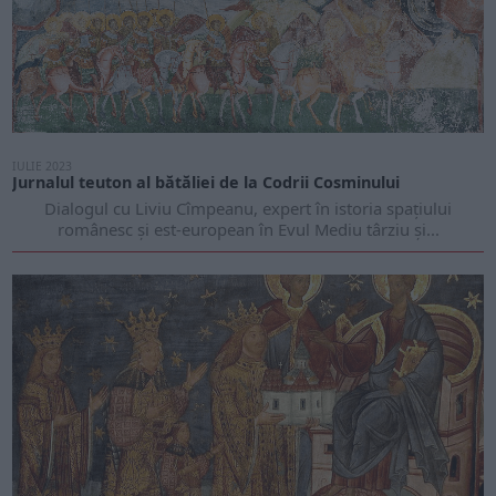
IULIE 2023
Jurnalul teuton al bătăliei de la Codrii Cosminului
Dialogul cu Liviu Cîmpeanu, expert în istoria spațiului
românesc și est-european în Evul Mediu târziu și...