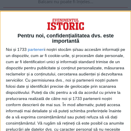
Balcani nu poate fi înțeles...
Pentru noi, confidențialitatea dvs. este
importantă
Noi și 1733
parteneri
i noștri stocăm și/sau accesăm informații pe
un dispozitiv, cum ar fi cookie-urile, și procesăm date personale,
cum ar fi identificatori unici și informații standard trimise de un
dispozitiv pentru publicitate și conținut personalizate, măsurarea
reclamelor și a conținutului, cercetarea audienței și dezvoltarea
serviciilor.
Cu permisiunea dvs., noi și partenerii noștri putem
ARTICOLE ONLINE
folosi date și identificări precise de geolocație prin scanarea
‘Ahdnâme-i humayun: Cărțile imperiale de legământ
dispozitivului. Puteți da clic pentru a vă da acordul cu privire la
Cărțile imperiale de legământ (care se cheamă în osmană
prelucrarea realizată de către noi și 1733 partenerii noștri
‘ahdnâme-i humayun, iar în terminologia europeană,
conform descrierii de mai sus. În mod alternativ, puteți accesa
Capitulații)...
informații mai detaliate și vă puteți schimba preferințele înainte
de a vă exprima consimțământul sau puteți refuza să vă dați
consimțământul.
Vă rugăm să rețineți că este posibil ca anumite
prelucrări ale datelor dvs. cu caracter personal să nu necesite