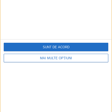
ARTICOLE ONLINE
Destrăbălatul fiu al lui Petru Rareș batjocorește
moștenirea lui Ștefan cel Mare
Lui Petru Rareș i-a urmat la tron fiul său cel mare Iliaş Rareş,
SUNT DE ACORD
domn al Moldovei...
MAI MULTE OPȚIUNI