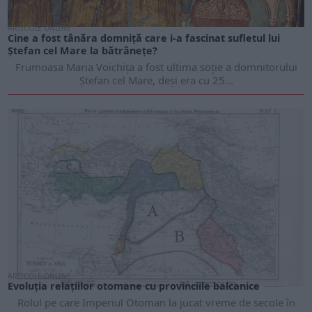
ARTICOLE ONLINE
Cine a fost tânăra domniță care i-a fascinat sufletul lui
Ștefan cel Mare la bătrânețe?
Frumoasa Maria Voichița a fost ultima soție a domnitorului
Ștefan cel Mare, deși era cu 25...
ARTICOLE ONLINE
Evoluția relațiilor otomane cu provinciile balcanice
Rolul pe care Imperiul Otoman la jucat vreme de secole în