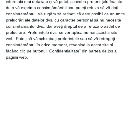
informații mai detaliate și vă puteți schimba preferințele înainte
de a vă exprima consimțământul sau puteți refuza să vă dați
consimțământul.
Vă rugăm să rețineți că este posibil ca anumite
prelucrări ale datelor dvs. cu caracter personal să nu necesite
ARTICOLE ONLINE
Un distrugător al Marinei scufundat de 2 atacuri kamikaze
consimțământul dvs., dar aveți dreptul de a refuza o astfel de
japoneze în cel de-al Doilea Război Mondial a fost
prelucrare. Preferințele dvs. se vor aplica numai acestui site
descoperit în adâncurile Pacificului
web. Puteți să vă schimbați preferințele sau să vă retrageți
Un grup de exploratori subacvatici civili a descoperit
consimțământul în orice moment, revenind la acest site și
rămășițele unei nave de război din perioada celui...
făcând clic pe butonul "Confidențialitate" din partea de jos a
paginii web.