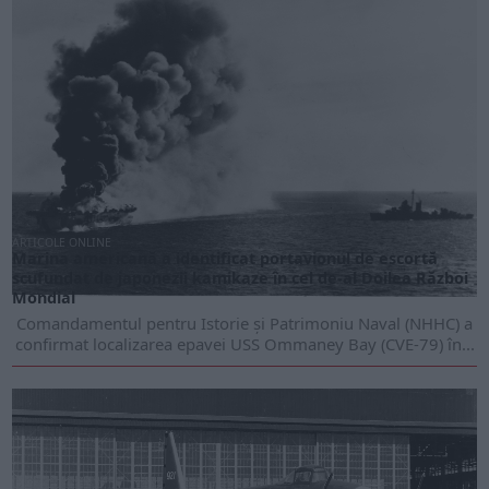
ARTICOLE ONLINE
Marina americană a identificat portavionul de escortă
scufundat de japonezii kamikaze în cel de-al Doilea Război
Mondial
Comandamentul pentru Istorie și Patrimoniu Naval (NHHC) a
confirmat localizarea epavei USS Ommaney Bay (CVE-79) în...