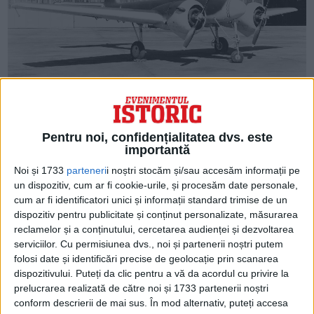
ARTICOLE ONLINE
Apariția dronelor în cadrul Proiectului Option.
Experimentul eșuat al Marinei americane în timpul celui
Pentru noi, confidențialitatea dvs. este
de-al Doilea Război Mondial
importantă
Una dintre cele mai notabile trăsături ale războiului din
Ucraina a fost utilizarea pe scară largă...
Noi și 1733
parteneri
i noștri stocăm și/sau accesăm informații pe
un dispozitiv, cum ar fi cookie-urile, și procesăm date personale,
cum ar fi identificatori unici și informații standard trimise de un
dispozitiv pentru publicitate și conținut personalizate, măsurarea
reclamelor și a conținutului, cercetarea audienței și dezvoltarea
serviciilor.
Cu permisiunea dvs., noi și partenerii noștri putem
folosi date și identificări precise de geolocație prin scanarea
dispozitivului. Puteți da clic pentru a vă da acordul cu privire la
prelucrarea realizată de către noi și 1733 partenerii noștri
conform descrierii de mai sus. În mod alternativ, puteți accesa