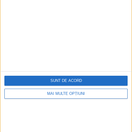
ARTICOLE ONLINE
O victorie a SUA într-o bătălie aeriană în jurul Taiwanului a
determinat Japonia să adopte tactici disperate în ultimele
luni ale celui de-al Doilea Război Mondial
La ora 5:44 a.m., pe 12 octombrie 1944, sute de avioane de
vânătoare ale marinei americane...
SUNT DE ACORD
MAI MULTE OPȚIUNI