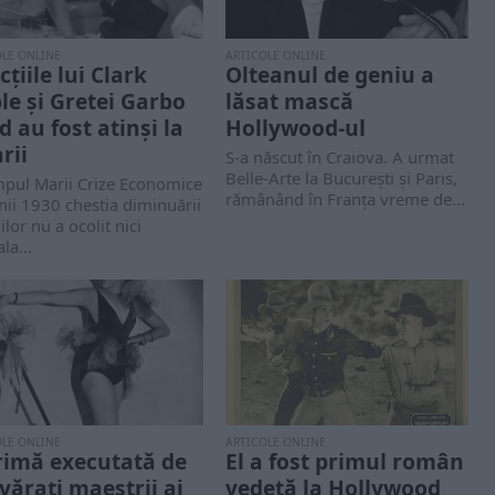
OLE ONLINE
ARTICOLE ONLINE
țiile lui Clark
Olteanul de geniu a
le și Gretei Garbo
lăsat mască
d au fost atinși la
Hollywood-ul
rii
S-a născut în Craiova. A urmat
Belle-Arte la Bucureşti şi Paris,
mpul Marii Crize Economice
rămânând în Franţa vreme de...
nii 1930 chestia diminuării
iilor nu a ocolit nici
la...
OLE ONLINE
ARTICOLE ONLINE
rimă executată de
El a fost primul român
vărați maeștrii ai
vedetă la Hollywood