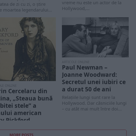
vreme nu este un actor de la
tatea de zi cu zi, o știre
Hollywood,...
 moartea legendarului...
ARTICOLE ONLINE
Paul Newman –
Joanne Woodward:
Secretul unei iubiri ce
OLE ONLINE
a durat 50 de ani
in Cercelaru din
Relațiile lungi sunt rare la
tina, „Steaua bună
Hollywood. Dar căsniciile lungi
bitei stele” a
– cu atât mai mult între doi...
mului american
y Pickford
le de la Hollywood îi luau
viuri și-l supranumiseră
MORE POSTS