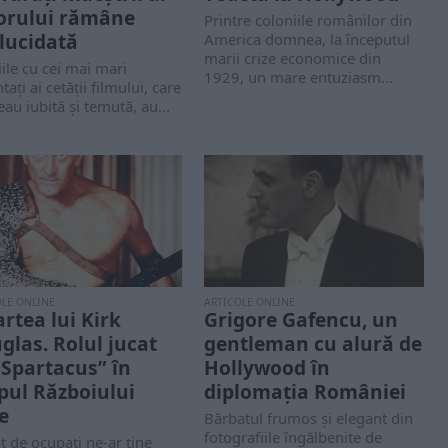
rului rămâne
Printre coloniile românilor din
lucidată
America domnea, la începutul
marii crize economice din
iile cu cei mai mari
1929, un mare entuziasm...
tați ai cetății filmului, care
eau iubită și temută, au...
OLE ONLINE
ARTICOLE ONLINE
rtea lui Kirk
Grigore Gafencu, un
glas. Rolul jucat
gentleman cu alură de
”Spartacus” în
Hollywood în
pul Războiului
diplomația României
e
Bărbatul frumos și elegant din
fotografiile îngălbenite de
t de ocupați ne-ar ține