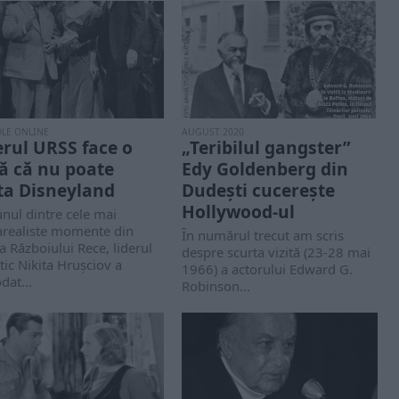
OLE ONLINE
AUGUST 2020
erul URSS face o
„Teribilul gangster”
ză că nu poate
Edy Goldenberg din
ita Disneyland
Dudești cucerește
Hollywood-ul
unul dintre cele mai
arealiste momente din
În numărul trecut am scris
ia Războiului Rece, liderul
despre scurta vizită (23-28 mai
tic Nikita Hrușciov a
1966) a actorului Edward G.
dat...
Robinson...