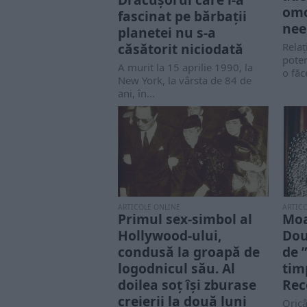
omo
fascinat pe bărbații
nee
planetei nu s-a
căsătorit niciodată
Relaț
poten
A murit la 15 aprilie 1990, la
o făc
New York, la vârsta de 84 de
ani, în...
ARTICOLE ONLINE
ARTIC
Primul sex-simbol al
Moa
Hollywood-ului,
Dou
condusă la groapă de
de 
logodnicul său. Al
tim
doilea soț își zburase
Rec
creierii la două luni
Oricâ