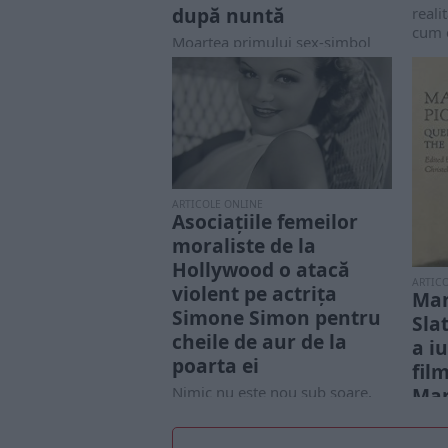
după nuntă
reali
cum e
Moartea primului sex-simbol
Hollywood-ului, la doar 26 de
ani, a stârnit mare vâlvă, așa
cum avea...
ARTICOLE ONLINE
Asociațiile femeilor
moraliste de la
Hollywood o atacă
ARTIC
violent pe actrița
Mar
Simone Simon pentru
Sla
cheile de aur de la
a iu
poarta ei
fil
Nimic nu este nou sub soare,
Mar
nici actualele mișcări feministe
Ziare
de tip Mee Too, nici violența...
inter