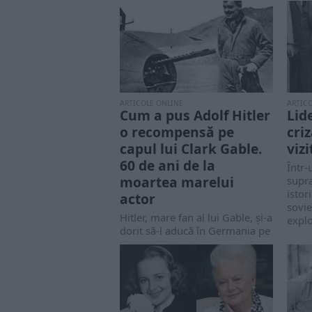
ARTICOLE ONLINE
ARTIC
Cum a pus Adolf Hitler
Lid
o recompensă pe
cri
capul lui Clark Gable.
viz
60 de ani de la
Într-
moartea marelui
supr
istor
actor
sovie
Hitler, mare fan al lui Gable, şi-a
explo
dorit să-l aducă în Germania pe
acest „simbol american”...