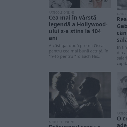
ARTICOLE ONLINE
ARTIC
Cea mai în vârstă
Reac
legendă a Hollywood-
Gab
ului s-a stins la 104
cân
ani
sala
A câştigat două premii Oscar
În ti
pentru cea mai bună actriţă, în
din a
1946 pentru "To Each His...
salar
capita
ARTIC
O c
ARTICOLE ONLINE
ade
Drăcușorul care i-a