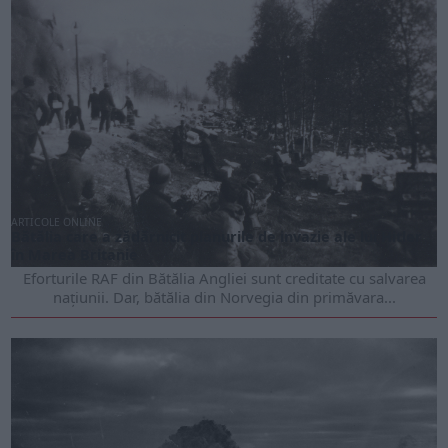
ARTICOLE ONLINE
Bătălia care a zădărnicit planurile de invazie ale lui Hitler
în Marea Britanie
Eforturile RAF din Bătălia Angliei sunt creditate cu salvarea
națiunii. Dar, bătălia din Norvegia din primăvara...