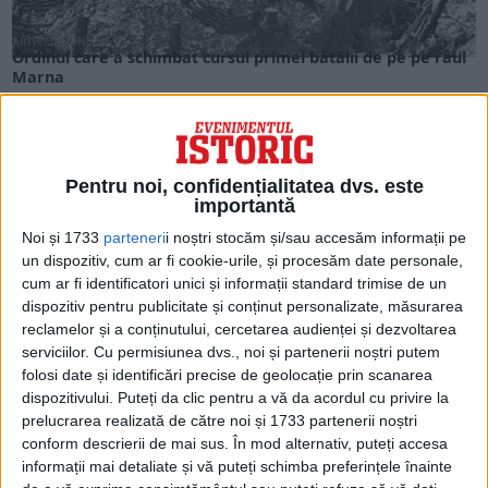
ARTICOLE ONLINE
Ordinul care a schimbat cursul primei bătălii de pe pe râul
Marna
Bătălia de pe Marna. În seara zilei de 4 septembrie 1914,
generalul Joseph Joffre, comandantul suprem...
Pentru noi, confidențialitatea dvs. este
importantă
Noi și 1733
parteneri
i noștri stocăm și/sau accesăm informații pe
un dispozitiv, cum ar fi cookie-urile, și procesăm date personale,
cum ar fi identificatori unici și informații standard trimise de un
dispozitiv pentru publicitate și conținut personalizate, măsurarea
reclamelor și a conținutului, cercetarea audienței și dezvoltarea
serviciilor.
Cu permisiunea dvs., noi și partenerii noștri putem
folosi date și identificări precise de geolocație prin scanarea
dispozitivului. Puteți da clic pentru a vă da acordul cu privire la
prelucrarea realizată de către noi și 1733 partenerii noștri
ARTICOLE ONLINE
conform descrierii de mai sus. În mod alternativ, puteți accesa
Legenda din spatele lui Michael Wittmann. Cine l-a doborât
pe Baronul Negru?
informații mai detaliate și vă puteți schimba preferințele înainte