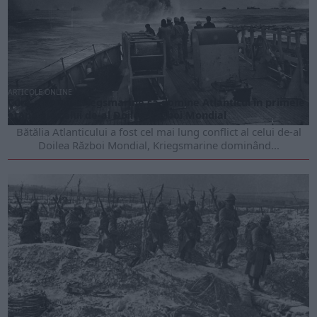
ARTICOLE ONLINE
Cum a reușit Kriegsmarine să domine Atlanticul în primele
etape ale celui de-al Doilea Război Mondial
Bătălia Atlanticului a fost cel mai lung conflict al celui de-al
Doilea Război Mondial, Kriegsmarine dominând...