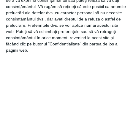
Joe Ekins, în vârstă de 17 ani, care a început ca angajat la o
de a vă exprima consimțământul sau puteți refuza să vă dați
fabrică de...
consimțământul.
Vă rugăm să rețineți că este posibil ca anumite
prelucrări ale datelor dvs. cu caracter personal să nu necesite
consimțământul dvs., dar aveți dreptul de a refuza o astfel de
prelucrare. Preferințele dvs. se vor aplica numai acestui site
web. Puteți să vă schimbați preferințele sau să vă retrageți
consimțământul în orice moment, revenind la acest site și
făcând clic pe butonul "Confidențialitate" din partea de jos a
paginii web.
ARTICOLE ONLINE
Depozit de argint din timpul celui de-al Doilea Război
Mondial, descoperit la un castel din secolul al XIV-lea din
Polonia
Cufărul în sine din Al Doilea Război Mondial era dezintegrat și
ruginit, dar obiectele din interior...