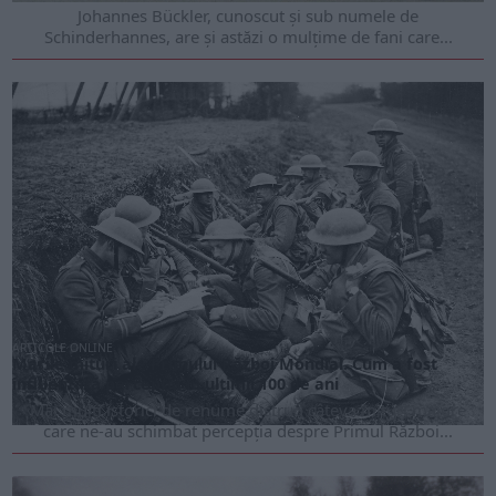
Johannes Bückler, cunoscut și sub numele de
Schinderhannes, are și astăzi o mulțime de fani care...
ARTICOLE ONLINE
Marile mituri ale Primului Război Mondial. Cum a fost
influențată percepția în ultimii 100 de ani
Mai mulți istorici de renume distrug câteva mituri majore
care ne-au schimbat percepția despre Primul Război...