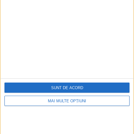
colaborat cu germanii în timpul...
ARTICOLE ONLINE
SUNT DE ACORD
A început restaurarea urgentă a mormântului Sfântului
Împărat Roman Otto cel Mare
MAI MULTE OPȚIUNI
Mormântul împăratului Otto cel Mare din Catedrala
Magdeburg din nord-estul Germaniei este supus unui
program urgent...