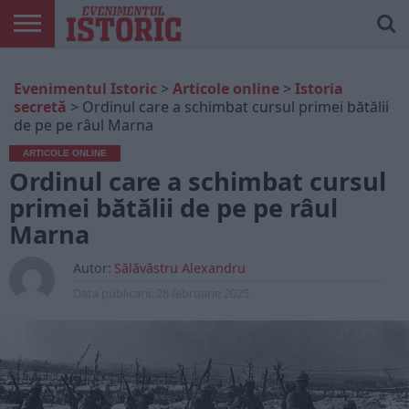
ARTICOLE
ONLINE
EDIȚII
ISTORIC
CONTUL
Evenimentul Istoric
>
Articole online
>
Istoria
TIPĂRITE
PLAY
MEU
secretă
>
Ordinul care a schimbat cursul primei bătălii
de pe pe râul Marna
ARTICOLE ONLINE
Ordinul care a schimbat cursul
primei bătălii de pe pe râul
Marna
Autor:
Sălăvăstru Alexandru
Data publicarii:
28 februarie 2025