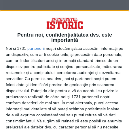
Pentru noi, confidențialitatea dvs. este
Totuși, pentru a asigura succesul atacului,
importantă
francezii doreau sprijinul Forței
Noi și 1731
parteneri
i noștri stocăm și/sau accesăm informații pe
un dispozitiv, cum ar fi cookie-urile, și procesăm date personale,
Expediționare Britanice (BEF), aflată sub
cum ar fi identificatori unici și informații standard trimise de un
dispozitiv pentru publicitate și conținut personalizate, măsurarea
comanda mareșalului Sir John French, care
reclamelor și a conținutului, cercetarea audienței și dezvoltarea
încă coordona retragerea armatei sale
serviciilor.
Cu permisiunea dvs., noi și partenerii noștri putem
folosi date și identificări precise de geolocație prin scanarea
după înfrângerea suferită în bătălia de la
dispozitivului. Puteți da clic pentru a vă da acordul cu privire la
Mons, tot pe 24 august.
prelucrarea realizată de către noi și 1731 partenerii noștri
conform descrierii de mai sus. În mod alternativ, puteți accesa
informații mai detaliate și vă puteți schimba preferințele înainte
În noaptea de 4 septembrie, la ora zece,
de a vă exprima consimțământul sau puteți refuza să vă dați
Joffre a semnat ordinul de autorizare a
consimțământul.
Vă rugăm să rețineți că este posibil ca anumite
prelucrări ale datelor dvs. cu caracter personal să nu necesite