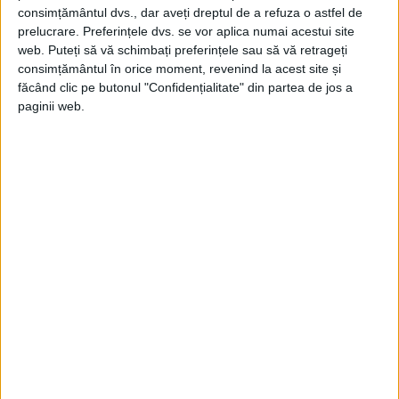
atacului Armatei a 6-a.
consimțământul dvs., dar aveți dreptul de a refuza o astfel de
prelucrare. Preferințele dvs. se vor aplica numai acestui site
CU TOATE ACESTEA, ÎN DIMINEAȚA
web. Puteți să vă schimbați preferințele sau să vă retrageți
URMĂTOARE,
JOFFRE
ERA ÎNCĂ
consimțământul în orice moment, revenind la acest site și
NESIGUR CU PRIVIRE LA
făcând clic pe butonul "Confidențialitate" din partea de jos a
paginii web.
ANGAJAMENTUL TRUPELOR
BRITANICE
La o întâlnire care a avut loc în după-
amiaza aceleiași zile, în cartierul general al
francezilor, Joffre l-a implorat pe omologul
său britanic să autorizeze trupele sale să
se alăture atacului, promițând că BEF va fi
sprijinită de ambele părți de Armatele a 5-a
și a 6-a franceze.