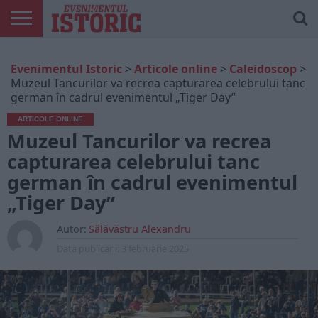
ARTICOLE
ONLINE
EDIȚII
ISTORIC
CONTUL
Evenimentul Istoric
>
Articole online
>
Caleidoscop
>
TIPĂRITE
PLAY
MEU
Muzeul Tancurilor va recrea capturarea celebrului tanc
german în cadrul evenimentul „Tiger Day”
ARTICOLE ONLINE
Muzeul Tancurilor va recrea
capturarea celebrului tanc
german în cadrul evenimentul
„Tiger Day”
Autor:
Sălăvăstru Alexandru
Data publicarii:
3 februarie 2025