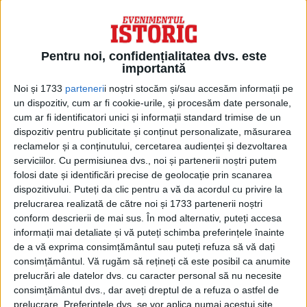
lucrări de restaurare pentru a se asigura
că Tiger 131 rămâne în stare de
funcționare.
Pentru noi, confidențialitatea dvs. este
importantă
În afara Muzeului Tancurilor, infamul
tanc
Noi și 1733
parteneri
i noștri stocăm și/sau accesăm informații pe
german a fost prezentat în filmul Fury din
un dispozitiv, cum ar fi cookie-urile, și procesăm date personale,
cum ar fi identificatori unici și informații standard trimise de un
2014 – prima dată când un tanc Tiger real a
dispozitiv pentru publicitate și conținut personalizate, măsurarea
apărut pe marele ecran de la lansarea
reclamelor și a conținutului, cercetarea audienței și dezvoltarea
serviciilor.
Cu permisiunea dvs., noi și partenerii noștri putem
filmului They Were Not Divided din 1950.
folosi date și identificări precise de geolocație prin scanarea
dispozitivului. Puteți da clic pentru a vă da acordul cu privire la
prelucrarea realizată de către noi și 1733 partenerii noștri
conform descrierii de mai sus. În mod alternativ, puteți accesa
informații mai detaliate și vă puteți schimba preferințele înainte
de a vă exprima consimțământul sau puteți refuza să vă dați
consimțământul.
Vă rugăm să rețineți că este posibil ca anumite
prelucrări ale datelor dvs. cu caracter personal să nu necesite
consimțământul dvs., dar aveți dreptul de a refuza o astfel de
prelucrare. Preferințele dvs. se vor aplica numai acestui site