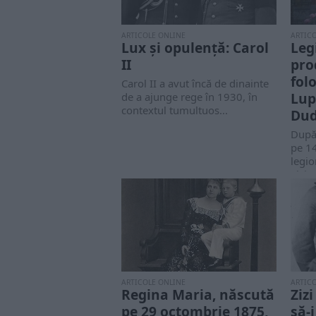
ARTICOLE ONLINE
ARTIC
Lux și opulență: Carol
Leg
II
pro
fol
Carol II a avut încă de dinainte
Lup
de a ajunge rege în 1930, în
contextul tumultuos...
Dud
După 
pe 1
legio
vizita
ARTICOLE ONLINE
ARTIC
Regina Maria, născută
Ziz
pe 29 octombrie 1875,
să-