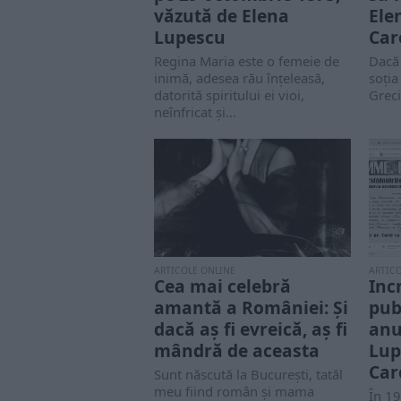
văzută de Elena
Ele
Lupescu
Caro
Regina Maria este o femeie de
Dacă 
inimă, adesea rău înțeleasă,
soția
datorită spiritului ei vioi,
Greci
neînfricat și...
ARTICOLE ONLINE
ARTIC
Cea mai celebră
Inc
amantă a României: Și
pub
dacă aș fi evreică, aș fi
anu
mândră de aceasta
Lup
Car
Sunt născută la București, tatăl
meu fiind român și mama
În 1