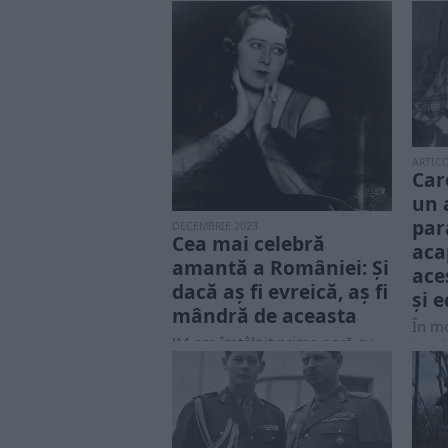
ARTIC
Caro
un 
par
DECEMBRIE 2023
Cea mai celebră
aca
amantă a României: Și
ace
dacă aș fi evreică, aș fi
și 
mândră de aceasta
În mo
!M-am îmtâlnit prima oară cu
istor
Prințul Carol în casa
româ
administratorului de la una din
cu mu
moșiile Regelui...