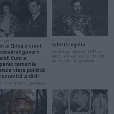
ARTICOLE ONLINE
OLE ONLINE
Iahtul regelui
l al II-lea a creat
adevărat guvern
Carol a cumpărat în 1937 un
iaht alb în valoare de 120.000
alel! Cum a
de lire sterline, proiectat...
parat camarila
stuia viața politică
economică a țării
d surprinzător, ,,partidele
ice” din interbelicul
nesc nu aveau un limbaj
lt diferit de...