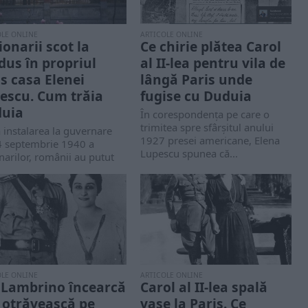
OLE ONLINE
ARTICOLE ONLINE
ionarii scot la
Ce chirie plătea Carol
dus în propriul
al II-lea pentru vila de
os casa Elenei
lângă Paris unde
escu. Cum trăia
fugise cu Duduia
uia
În corespondența pe care o
trimitea spre sfârșitul anului
instalarea la guvernare
1927 presei americane, Elena
4 septembrie 1940 a
Lupescu spunea că...
narilor, românii au putut
, contra cost,...
OLE ONLINE
ARTICOLE ONLINE
i Lambrino încearcă
Carol al II-lea spală
i otrăvească pe
vase la Paris. Ce