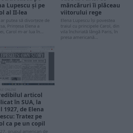
na Lupescu și pe
mâncăruri îi plăceau
l al II-lea
viitorului rege
ar putea să divorțeze de
Elena Lupescu își povestea
 sa, Prințesa Elena a
traiul cu principele Carol, din
ei, Carol m-ar lua în...
vila închiriată lângă Paris, în
presa americană...
OLE ONLINE
redibilul articol
licat în SUA, la
l 1927, de Elena
escu: Tratez pe
ol ca pe un copil
927, grupul american de