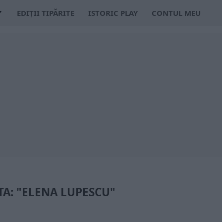
EDIȚII TIPĂRITE
ISTORIC PLAY
CONTUL MEU
TA: "ELENA LUPESCU"