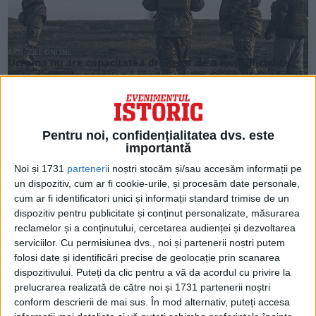
ARTICOLE ONLINE
Ucraina nu are capacitatea dronelor de a lovi suficiente
ținte din Rusia pentru a-i eroda „voința de a lupta”, afirmă
un colonel american în retragere
Ucraina nu are capacitatea de a ataca cu drone suficiente ținte
din Rusia pentru a înclina...
Pentru noi, confidențialitatea dvs. este
importantă
Noi și 1731
parteneri
i noștri stocăm și/sau accesăm informații pe
un dispozitiv, cum ar fi cookie-urile, și procesăm date personale,
cum ar fi identificatori unici și informații standard trimise de un
dispozitiv pentru publicitate și conținut personalizate, măsurarea
reclamelor și a conținutului, cercetarea audienței și dezvoltarea
serviciilor.
Cu permisiunea dvs., noi și partenerii noștri putem
folosi date și identificări precise de geolocație prin scanarea
dispozitivului. Puteți da clic pentru a vă da acordul cu privire la
prelucrarea realizată de către noi și 1731 partenerii noștri
conform descrierii de mai sus. În mod alternativ, puteți accesa