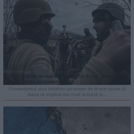
ARTICOLE ONLINE
Rusia își trimite cei mai buni soldați la Kursk. Temerile
comandantului ucrainean
Comandantul unui batalion ucrainean de drone spune că
Rusia se implică mai mult la Kursk și...