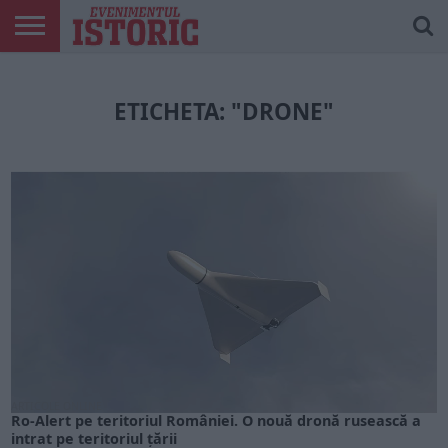
ARTICOLE
ONLINE
EDIȚII
ISTORIC
CONTUL
TIPĂRITE
PLAY
MEU
ETICHETA: "DRONE"
ARTICOLE ONLINE
Ro-Alert pe teritoriul României. O nouă dronă rusească a
intrat pe teritoriul țării