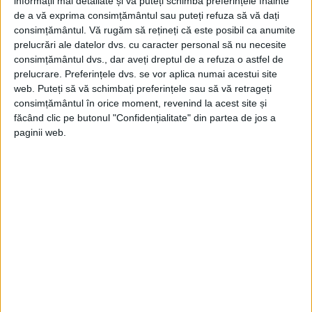
ARTICOLE ONLINE
informații mai detaliate și vă puteți schimba preferințele înainte
Kim Jong Un a prezentat două noi avioane nord-coreene
de a vă exprima consimțământul sau puteți refuza să vă dați
care arată șocant de asemănător cu dronele militare
consimțământul.
Vă rugăm să rețineți că este posibil ca anumite
americane
prelucrări ale datelor dvs. cu caracter personal să nu necesite
Coreea de Nord a avut o altă paradă a armelor în această
consimțământul dvs., dar aveți dreptul de a refuza o astfel de
săptămână, dar au existat...
prelucrare. Preferințele dvs. se vor aplica numai acestui site
web. Puteți să vă schimbați preferințele sau să vă retrageți
consimțământul în orice moment, revenind la acest site și
făcând clic pe butonul "Confidențialitate" din partea de jos a
paginii web.
ARTICOLE ONLINE
Apariția dronelor în cadrul Proiectului Option.
Experimentul eșuat al Marinei americane în timpul celui
de-al Doilea Război Mondial