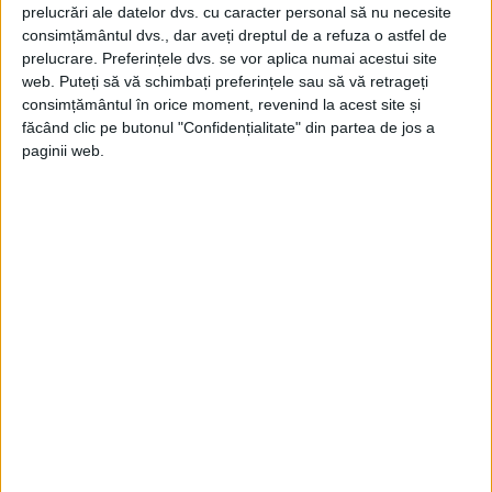
prelucrări ale datelor dvs. cu caracter personal să nu necesite
consimțământul dvs., dar aveți dreptul de a refuza o astfel de
prelucrare. Preferințele dvs. se vor aplica numai acestui site
web. Puteți să vă schimbați preferințele sau să vă retrageți
consimțământul în orice moment, revenind la acest site și
făcând clic pe butonul "Confidențialitate" din partea de jos a
paginii web.
ARTICOLE ONLINE
Prezența romană pe malul stâng al Dunării în epoca
Dominatului (IV-VII)
La începutul secolului V, ultimele puncte de sprijin ale
romanilor din stânga Dunării vor cădea sub...