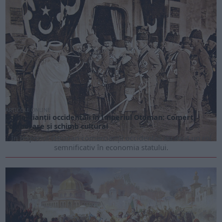
ARTICOLE ONLINE
Comercianții occidentali în Imperiul Otoman: Comerț,
colaborare și schimb cultural
În Imperiul Otoman comercianții occidentali au avut un rol
semnificativ în economia statului.