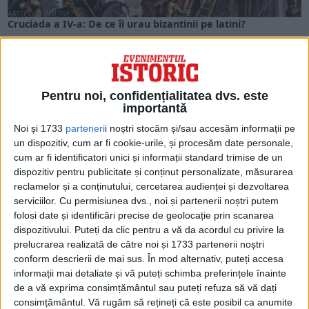
ARTICOLE ONLINE
Cruciada a IV-a: De ce îi urau bizantinii pe latini?
Cruciadele, după cum afirma istoricul Eric Christiansen, nu au
fost decât o ,,tristă pierdere de timp,...
Pentru noi, confidențialitatea dvs. este
importantă
Noi și 1733
parteneri
i noștri stocăm și/sau accesăm informații pe
un dispozitiv, cum ar fi cookie-urile, și procesăm date personale,
cum ar fi identificatori unici și informații standard trimise de un
dispozitiv pentru publicitate și conținut personalizate, măsurarea
reclamelor și a conținutului, cercetarea audienței și dezvoltarea
serviciilor.
Cu permisiunea dvs., noi și partenerii noștri putem
folosi date și identificări precise de geolocație prin scanarea
dispozitivului. Puteți da clic pentru a vă da acordul cu privire la
prelucrarea realizată de către noi și 1733 partenerii noștri
ARTICOLE ONLINE
Constantin cel Mare și întemeierea Constantinopolului
conform descrierii de mai sus. În mod alternativ, puteți accesa
În vremea împăratului Constantin cel Mare creștinismul a
informații mai detaliate și vă puteți schimba preferințele înainte
primit libertatea de cult, alături de celelalte culte...
de a vă exprima consimțământul sau puteți refuza să vă dați
consimțământul.
Vă rugăm să rețineți că este posibil ca anumite