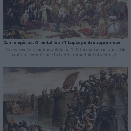
ARTICOLE ONLINE
Cum a apărut ,,Orientul latin”? Lupta pentru supremație
Cucerirea Constantinopolului în 1204 a marcat un punct de
cotitură semnificativ în istoria Imperiului Bizantin și...