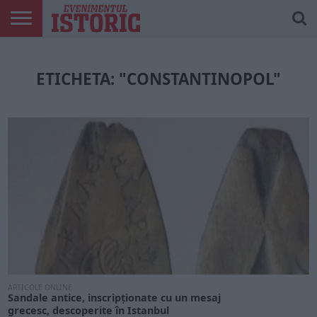
ARTICOLE
ONLINE
EDIȚII
ISTORIC
CONTUL
TIPĂRITE
PLAY
MEU
ETICHETA: "CONSTANTINOPOL"
ARTICOLE ONLINE
Sandale antice, inscripționate cu un mesaj
grecesc, descoperite în Istanbul