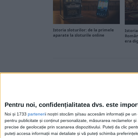
Istoria sloturilor: de la primele
Istoria
aparate la sloturile online
Români
era di
Pentru noi, confidențialitatea dvs. este impor
Noi și 1733
parteneri
i noștri stocăm și/sau accesăm informații pe un di
Cea mai mare revistă de istorie din Europa!
.
pentru publicitate și conținut personalizate, măsurarea reclamelor și a
Media KIT
precise de geolocație prin scanarea dispozitivului. Puteți da clic pent
puteți accesa informații mai detaliate și vă puteți schimba preferinț