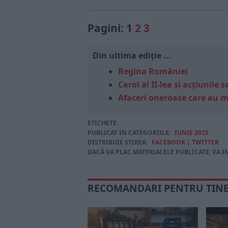
Pagini:
1
2
3
Din ultima ediție ...
Regina României
Carol al II-lea și acțiunil
Afaceri oneroase care au 
ETICHETE:
PUBLICAT IN CATEGORIILE:
IUNIE 2025
DISTRIBUIE ȘTIREA:
FACEBOOK
|
TWITTER
DACĂ VA PLAC MATERIALELE PUBLICATE, VA I
RECOMANDARI PENTRU TIN