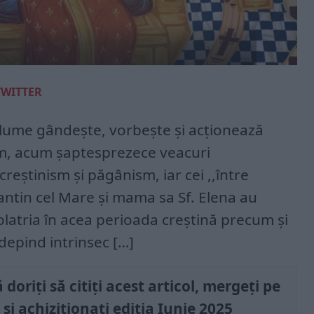
TWITTER
 lume gândește, vorbește și acționează
sm, acum șaptesprezece veacuri
eștinism și păgânism, iar cei ,,între
tantin cel Mare și mama sa Sf. Elena au
dolatria în acea perioada creștină precum și
 depind intrinsec […]
doriți să citiți acest articol, mergeți pe
și achiziționați ediția Iunie 2025