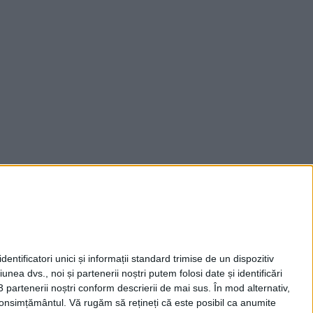
entificatori unici și informații standard trimise de un dispozitiv
unea dvs., noi și partenerii noștri putem folosi date și identificări
3 partenerii noștri conform descrierii de mai sus. În mod alternativ,
 consimțământul.
Vă rugăm să rețineți că este posibil ca anumite