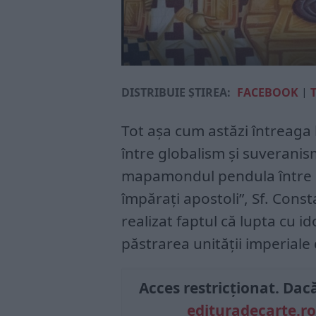
DISTRIBUIE ȘTIREA:
FACEBOOK
|
Tot așa cum astăzi întreaga
între globalism și suverani
mapamondul pendula între cr
împărați apostoli”, Sf. Cons
realizat faptul că lupta cu i
păstrarea unității imperiale
Acces restricționat. Dacă 
edituradecarte.ro