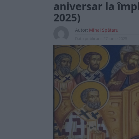
aniversar la împl
2025)
Autor:
Mihai Spătaru
Data publicarii:
27 iunie 2025