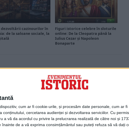
 dezvoltării cazinourilor în
Figuri istorice celebre în sloturile
a: de la saloane sociale, la
online: De la Cleopatra până la
gitală
Iulius Cezar și Napoleon
Bonaparte
PORTOFOLIU
Capital
Evenimentul Zilei
tantă
Doctorul Zilei
Infofinanciar
spozitiv, cum ar fi cookie-urile, și procesăm date personale, cum ar fi id
Infoactual
 conținutului, cercetarea audienței și dezvoltarea serviciilor.
Cu permisi
Editura de carte
ru a vă da acordul cu privire la prelucrarea realizată de către noi și 173
EVZ Comunicate
ele înainte de a vă exprima consimțământul sau puteți refuza să vă dați
Capital Comunicate