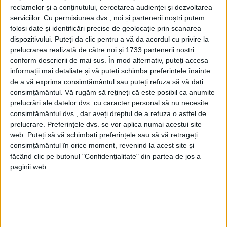
reclamelor și a conținutului, cercetarea audienței și dezvoltarea
serviciilor.
Cu permisiunea dvs., noi și partenerii noștri putem
folosi date și identificări precise de geolocație prin scanarea
dispozitivului. Puteți da clic pentru a vă da acordul cu privire la
prelucrarea realizată de către noi și 1733 partenerii noștri
conform descrierii de mai sus. În mod alternativ, puteți accesa
informații mai detaliate și vă puteți schimba preferințele înainte
de a vă exprima consimțământul sau puteți refuza să vă dați
consimțământul.
Vă rugăm să rețineți că este posibil ca anumite
prelucrări ale datelor dvs. cu caracter personal să nu necesite
consimțământul dvs., dar aveți dreptul de a refuza o astfel de
prelucrare. Preferințele dvs. se vor aplica numai acestui site
Moartea tragică a împărătesei Elisabeta a Austriei
web. Puteți să vă schimbați preferințele sau să vă retrageți
consimțământul în orice moment, revenind la acest site și
Soția împăratului Franz Jo­seph I, Elisabeta a Austri­ei, era
cunoscută pentru frumusețea ei și pentru re­fuzul frecvent de
făcând clic pe butonul "Confidențialitate" din partea de jos a
a apă­rea în public,...
paginii web.