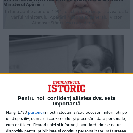
Ministerul Apărării
În luna aprilie a anului 1991, o schimbare majoră avea loc la
vârful Ministerului Apărării Naționale: generalul Victor
Atanasie Stănculescu era demis,...
Pentru noi, confidențialitatea dvs. este
importantă
Alexei Andreevici Tupolev, destinul fascinant al unui
proiectant de aeronave care au făcut istorie
Noi și 1733
parteneri
i noștri stocăm și/sau accesăm informații pe
Anul 2025 marchează cen­tenarul nașterii lui Ale­xei
un dispozitiv, cum ar fi cookie-urile, și procesăm date personale,
Andreevici Tupo­lev, un om al cărui nume este scris pentru
cum ar fi identificatori unici și informații standard trimise de un
tot­deauna în istoria aviației mondiale....
dispozitiv pentru publicitate și conținut personalizate, măsurarea