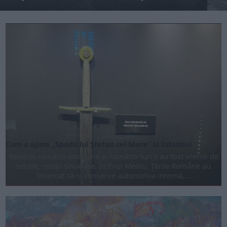
Cum a ajuns „Spada lui Ștefan cel Mare” la Istanbul
Relațiile româno-otomane și româno-turce au fost vreme de
secole, relații sinuoase. În Evul Mediu, Țările Române au
încer­cat să-și conserve autonomia internă,...