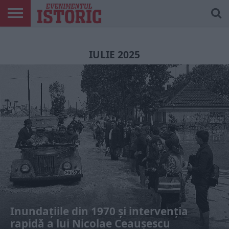
ARTICOLE
ONLINE
EDIȚII
ISTORIC
CONTUL
TIPĂRITE
PLAY
MEU
IULIE 2025
Inundațiile din 1970 și intervenția
rapidă a lui Nicolae Ceaușescu