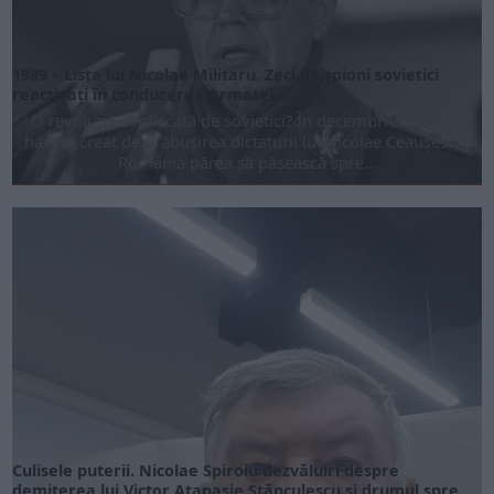
1989 – Lista lui Nicolae Militaru. Zeci de spioni sovietici
reactivați în conducerea Armatei
O revoluție confiscată de sovietici? În decembrie 1989, în
haosul cre­at de prăbușirea dictaturii lui Ni­colae Ceaușescu,
România părea să pășească spre...
Culisele puterii. Nicolae Spiroiu dezvăluiri despre
demiterea lui Victor Atanasie Stănculescu și drumul spre