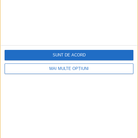
SUNT DE ACORD
ARTICOLE ONLINE
Populația din Mecca era de doar 500 de persoane pe
MAI MULTE OPȚIUNI
vremea profetului Mahomed, potrivit unui nou studiu
Noi cercetări sugerează că populația din Mecca era de doar
câteva sute de persoane atunci când...