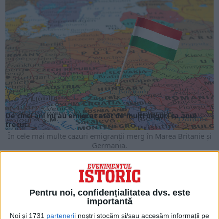
ARTICOLE ONLINE
De cinci ani nu au emigrat atât de mulți unguri ca anul
trecut
În cele mai multe cazuri emigranții merg în Marea Britanie și
Germania.
Pentru noi, confidențialitatea dvs. este
importantă
Noi și 1731
parteneri
i noștri stocăm și/sau accesăm informații pe