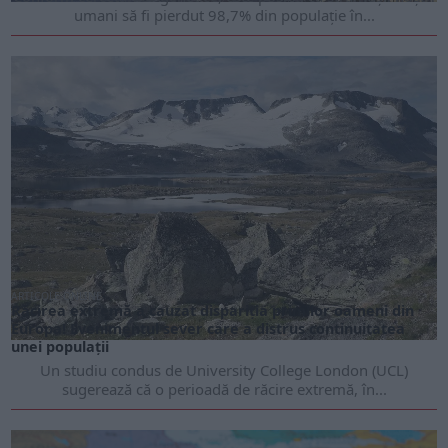
umani să fi pierdut 98,7% din populație în...
ARTICOLE ONLINE
Răcirea extremă a cauzat dispariția primilor oameni din
Europa! Evenimentul sever care a distrus continuitatea
unei populații
Un studiu condus de University College London (UCL)
sugerează că o perioadă de răcire extremă, în...