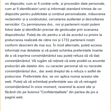
un dispozitiv, cum ar fi cookie-urile, și procesăm date personale,
cum ar fi identificatori unici și informații standard trimise de un
dispozitiv pentru publicitate și conținut personalizate, măsurarea
reclamelor și a conținutului, cercetarea audienței și dezvoltarea
serviciilor.
Cu permisiunea dvs., noi și partenerii noștri putem
folosi date și identificări precise de geolocație prin scanarea
ARTICOLE ONLINE
dispozitivului. Puteți da clic pentru a vă da acordul cu privire la
Marele schimb de populații între greci și turci
prelucrarea realizată de către noi și 1731 partenerii noștri
Chiar și azi între Turcia și Grecia există animozități care
conform descrierii de mai sus. În mod alternativ, puteți accesa
oricând pot degenera, apartenența amândurora în...
informații mai detaliate și vă puteți schimba preferințele înainte
de a vă exprima consimțământul sau puteți refuza să vă dați
consimțământul.
Vă rugăm să rețineți că este posibil ca anumite
prelucrări ale datelor dvs. cu caracter personal să nu necesite
consimțământul dvs., dar aveți dreptul de a refuza o astfel de
prelucrare. Preferințele dvs. se vor aplica numai acestui site
web. Puteți să vă schimbați preferințele sau să vă retrageți
consimțământul în orice moment, revenind la acest site și
făcând clic pe butonul "Confidențialitate" din partea de jos a
paginii web.