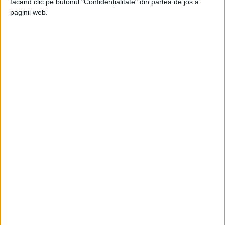
făcând clic pe butonul "Confidențialitate" din partea de jos a
paginii web.
ARTICOLE ONLINE
Secretarul organizaţiei de bază PCR ținea legătura cu
chiaburii. Documente
Agafie Niculae, după ce s-a întors de pe frontul antihitlerist, în
1945 a pătruns în PCR,...