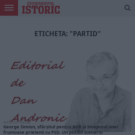
ARTICOLE
ONLINE
EDIȚII
ISTORIC
CONTUL
TIPĂRITE
PLAY
MEU
ETICHETA: "PARTID"
ARTICOLE ONLINE
George Simion, sfârșitul pentru AUR și începutul unei
frumoase prietenii cu PSD. Un posibil scenariu