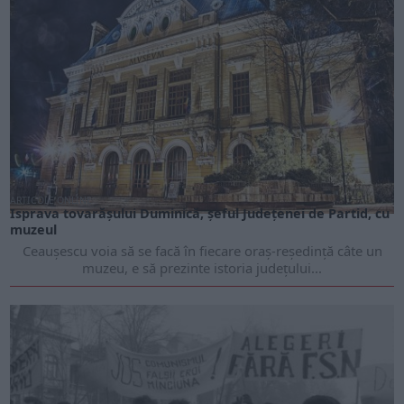
ARTICOLE ONLINE
Isprava tovarășului Duminică, șeful Județenei de Partid, cu
muzeul
Ceaușescu voia să se facă în fiecare oraș-reședință câte un
muzeu, e să prezinte istoria județului...