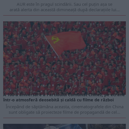
AUR este în pragul scindării. Sau cel puțin așa se
arată alerta din această dimineață după declarațiile lui...
ARTICOLE ONLINE
A 100-a aniversare a Partidului Comunist Chinez, pe ecrane
într-o atmosferă deosebită şi caldă cu filme de război
Începând de săptămâna aceasta, cinematografele din China
sunt obligate să proiecteze filme de propagandă de cel...