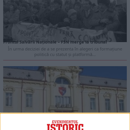
ARTICOLE ONLINE
Frontul Salvării Naţionale – FSN merge la tribunal
În urma deciziei de a se prezenta în alegeri ca formaţiune
politică cu statut şi platformă...