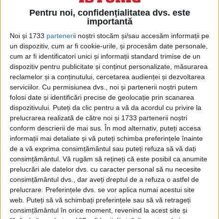
ARTICOLE ONLINE
Pentru noi, confidențialitatea dvs. este
Din Arhiva PCR. Guță ia puterea în Caracal. Documente
importantă
Tovarăşul Marin Guţă a fost prim-secretar PCR al oraşului
Noi și 1733
parteneri
i noștri stocăm și/sau accesăm informații pe
Caracal din 1971 până în 1979, ceea...
un dispozitiv, cum ar fi cookie-urile, și procesăm date personale,
cum ar fi identificatori unici și informații standard trimise de un
dispozitiv pentru publicitate și conținut personalizate, măsurarea
reclamelor și a conținutului, cercetarea audienței și dezvoltarea
serviciilor.
Cu permisiunea dvs., noi și partenerii noștri putem
folosi date și identificări precise de geolocație prin scanarea
dispozitivului. Puteți da clic pentru a vă da acordul cu privire la
prelucrarea realizată de către noi și 1733 partenerii noștri
conform descrierii de mai sus. În mod alternativ, puteți accesa
informații mai detaliate și vă puteți schimba preferințele înainte
de a vă exprima consimțământul sau puteți refuza să vă dați
consimțământul.
Vă rugăm să rețineți că este posibil ca anumite
prelucrări ale datelor dvs. cu caracter personal să nu necesite
ARTICOLE ONLINE
consimțământul dvs., dar aveți dreptul de a refuza o astfel de
În loc să facă pe sfântul Vasile Luca, a recunoscut că o
prelucrare. Preferințele dvs. se vor aplica numai acestui site
apucase pe o cale criminală. Document
web. Puteți să vă schimbați preferințele sau să vă retrageți
Vasile Luca spunea, la un interogatoriu din 13 martie 1954,
consimțământul în orice moment, revenind la acest site și
că a fost conşient că punerea...