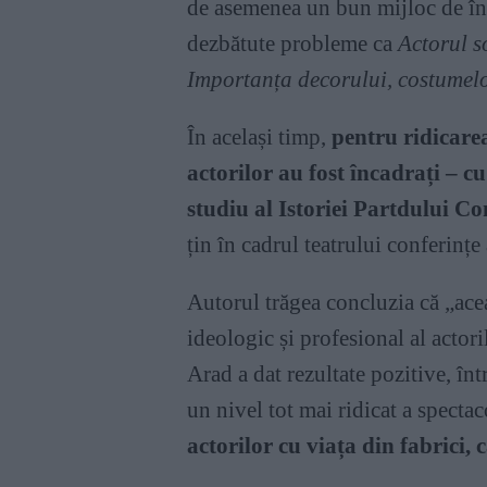
de asemenea un bun mijloc de însu
dezbătute probleme ca
Actorul so
Importanța decorului, costumelor
În același timp,
pentru ridicarea
actorilor au fost încadrați – cu
studiu al Istoriei Partdului 
țin în cadrul teatrului conferințe 
Autorul trăgea concluzia că „acea
ideologic și profesional al actori
Arad a dat rezultate pozitive, înt
un nivel tot mai ridicat a spectac
actorilor cu viața din fabrici, c