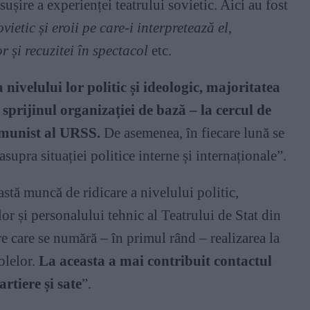
șire a experienței teatrului sovietic. Aici au fost
vietic și eroii pe care-i interpretează el
,
 și recuzitei în spectacol
etc.
 nivelului lor politic și ideologic, majoritatea
 sprijinul organizației de bază – la cercul de
Comunist al URSS.
De asemenea, în fiecare lună se
asupra situației politice interne și internaționale”.
stă muncă de ridicare a nivelului politic,
lor și personalului tehnic al Teatrului de Stat din
re care se numără – în primul rând – realizarea la
olelor.
La aceasta a mai contribuit contactul
artiere și sate
”.