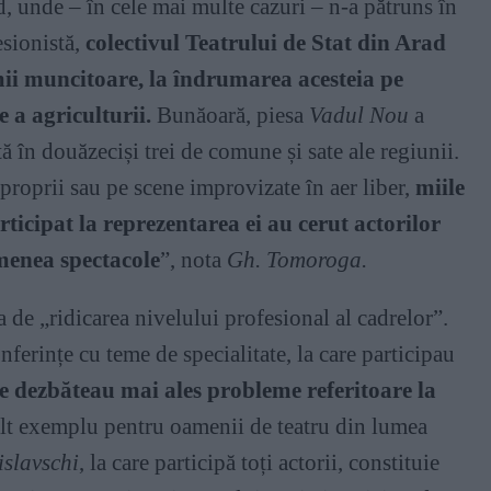
, unde – în cele mai multe cazuri – n-a pătruns în
esionistă,
colectivul Teatrului de Stat
din Arad
ii muncitoare, la îndrumarea acesteia pe
 a agriculturii.
Bunăoară, piesa
Vadul Nou
a
tă în douăzeciși trei de comune și sate ale regiunii.
proprii sau pe scene improvizate în aer liber,
miile
ticipat la reprezentarea ei au cerut actorilor
menea spectacole
”, nota
Gh. Tomoroga.
de „ridicarea nivelului profesional al cadrelor”.
ferințe cu teme de specialitate, la care participau
e dezbăteau mai ales probleme referitoare la
lt exemplu pentru oamenii de teatru din lumea
islavschi
, la care participă toți actorii, constituie