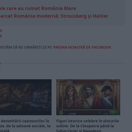
e sale care au ruinat România Mare
marcat România modernă: Strousberg și Hallier
RU
E
NVITĂM SĂ NE URMĂRIȚI ȘI PE
PAGINA NOASTRĂ DE FACEBOOK
E
 dezvoltării cazinourilor în
Figuri istorice celebre în sloturile
a: de la saloane sociale, la
online: De la Cleopatra până la
gitală
Iulius Cezar și Napoleon