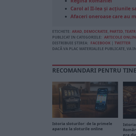
Regina României
Carol al II-lea și acțiunil
Afaceri oneroase care au 
ETICHETE:
ARAD
,
DEMOCRATIE
,
PARTID
,
TEAT
PUBLICAT IN CATEGORIILE:
ARTICOLE ONLIN
DISTRIBUIE ȘTIREA:
FACEBOOK
|
TWITTER
DACĂ VA PLAC MATERIALELE PUBLICATE, VA I
RECOMANDARI PENTRU TIN
Istoria sloturilor: de la primele
Istoria
aparate la sloturile online
Români
era di