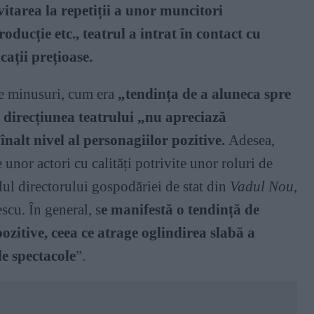
itarea la repetiții a unor muncitori
roducție etc., teatrul a intrat în contact cu
cații prețioase.
le minusuri, cum era
„tendința de a aluneca spre
ă
direcțiunea teatrului „nu apreciază
înalt nivel al personagiilor pozitive.
Adesea,
unor actori cu calități potrivite unor roluri de
lul directorului gospodăriei de stat din
Vadul Nou
,
escu. În general, s
e manifestă o tendință de
zitive, ceea ce atrage oglindirea slabă a
de spectacole
”.