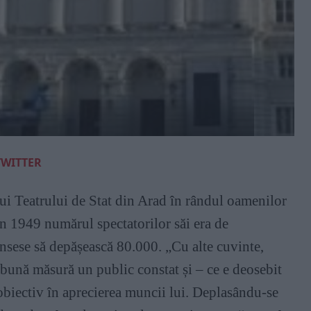
TWITTER
ului Teatrului de Stat din Arad în rândul oamenilor
în 1949 numărul spectatorilor săi era de
nsese să depășească 80.000. „Cu alte cuvinte,
-o bună măsură un public constat și – ce e deosebit
obiectiv în aprecierea muncii lui. Deplasându-se