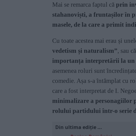
Mai se remarca faptul că
prin inv
stahanoviști, a fruntașilor în p
masele, de la care a primit indi
Cu toate acestea mai erau și une
vedetism și naturalism”
, sau c
importanța interpretării la un 
asemenea roluri sunt încredințate 
comedie. Așa s-a întâmplat cu ro
care a fost interpretat de I. Nego
minimalizare a personagiilor po
rolului partidului într-o serie 
Din ultima ediție ...