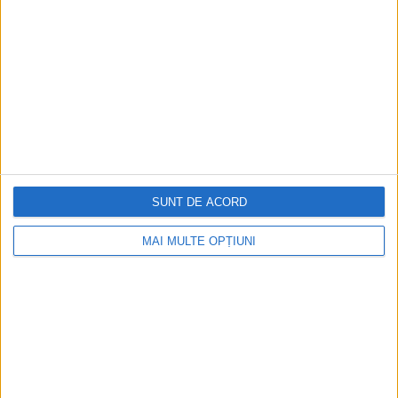
Istoria sloturilor: de la primele aparate
la sloturile online
Istoria dezvoltării cazinourilor în
România: de la saloane sociale, la era
digitală
SUNT DE ACORD
Figuri istorice celebre în sloturile online:
De la Cleopatra până la Iulius Cezar și
MAI MULTE OPȚIUNI
Napoleon Bonaparte
Aprilie 2026