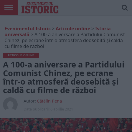
ARTICOLE
ONLINE
EDIȚII
ISTORIC
CONTUL
Evenimentul Istoric
>
Articole online
>
Istoria
TIPĂRITE
PLAY
MEU
universală
>
A 100-a aniversare a Partidului Comunist
Chinez, pe ecrane într-o atmosferă deosebită şi caldă
cu filme de război
ARTICOLE ONLINE
A 100-a aniversare a Partidului
Comunist Chinez, pe ecrane
într-o atmosferă deosebită şi
caldă cu filme de război
Autor:
Cătălin Pena
Data publicarii:
6 aprilie 2021