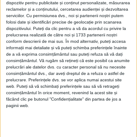
dispozitiv pentru publicitate și conținut personalizate, măsurarea
vor fi proiectate luna aceasta, debutează
reclamelor și a conținutului, cercetarea audienței și dezvoltarea
serviciilor.
Cu permisiunea dvs., noi și partenerii noștri putem
cu „Luptând la Nord şi Sud”, din 1952, un
folosi date și identificări precise de geolocație prin scanarea
film despre războiul împotriva Japoniei.
dispozitivului. Puteți da clic pentru a vă da acordul cu privire la
prelucrarea realizată de către noi și 1733 partenerii noștri
conform descrierii de mai sus. În mod alternativ, puteți accesa
Lista publicată de televiziunea naţională
informații mai detaliate și vă puteți schimba preferințele înainte
mai include pelicula „Detaşamentul roşu de
de a vă exprima consimțământul sau puteți refuza să vă dați
consimțământul.
Vă rugăm să rețineți că este posibil ca anumite
femei”, din 1960.
prelucrări ale datelor dvs. cu caracter personal să nu necesite
consimțământul dvs., dar aveți dreptul de a refuza o astfel de
Printre filmele recente care vor fi
prelucrare. Preferințele dvs. se vor aplica numai acestui site
web. Puteți să vă schimbați preferințele sau să vă retrageți
proiectate se numără drama de război
consimțământul în orice moment, revenind la acest site și
Sacrificiul, din 2020, despre Războiul din
făcând clic pe butonul "Confidențialitate" din partea de jos a
paginii web.
Coreea, din 1953.
China a participat cu trupe de „voluntary”
alături de Coreea de Nord împotriva