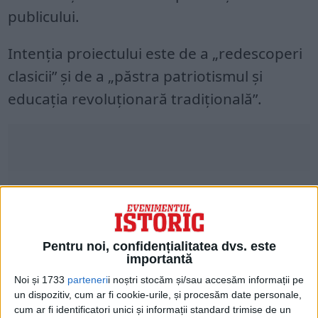
publicului.
Intenţia proiectului este de a „redescoperi
clasicii” şi de a „păstra patriotismul şi
educaţia revoluţionară tradiţională”.
Pentru noi, confidențialitatea dvs. este
importantă
Noi și 1733
parteneri
i noștri stocăm și/sau accesăm informații pe
un dispozitiv, cum ar fi cookie-urile, și procesăm date personale,
Primul sezon cuprinzând 12 pelicule, care
cum ar fi identificatori unici și informații standard trimise de un