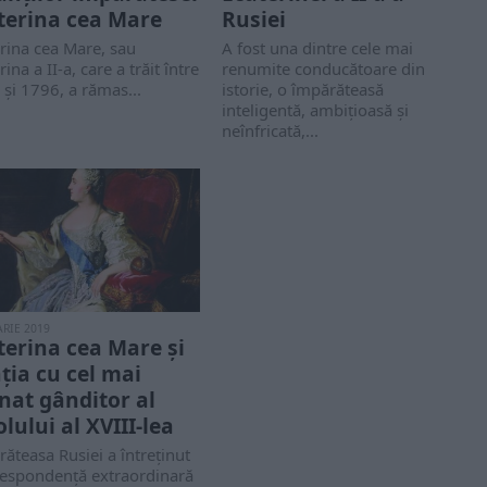
terina cea Mare
Rusiei
rina cea Mare, sau
A fost una dintre cele mai
rina a II-a, care a trăit între
renumite conducătoare din
și 1796, a rămas...
istorie, o împărăteasă
inteligentă, ambițioasă și
neînfricată,...
RIE 2019
terina cea Mare și
ația cu cel mai
inat gânditor al
lului al XVIII-lea
ăteasa Rusiei a întreținut
respondență extraordinară