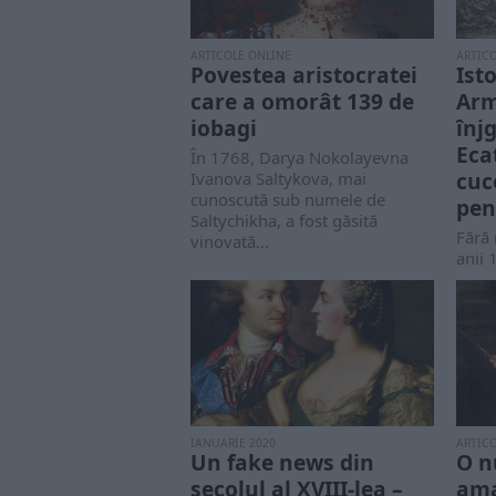
ARTICOLE ONLINE
ARTIC
Povestea aristocratei
Isto
care a omorât 139 de
Arm
iobagi
înj
Eca
În 1768, Darya Nokolayevna
cuc
Ivanova Saltykova, mai
cunoscută sub numele de
pen
Saltychikha, a fost găsită
Fără 
vinovată...
anii 
poveș
IANUARIE 2020
ARTIC
Un fake news din
O n
secolul al XVIII-lea –
ama