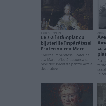
ARTIC
ARTICOLE ONLINE
Ave
Ce s-a întâmplat cu
Ame
bijuteriile împărătesei
ce 
Ecaterina cea Mare
pla
Colecția împărătesei Ecaterina
cea Mare reflectă pasiunea sa
Rusia
bine documentată pentru artele
terit
decorative.
secol
în cel