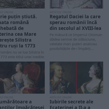
OLE ONLINE
ARTICOLE ONLINE
rie puțin știută.
Regatul Daciei la care
ata română
sperau românii încă
ghebată de
din secolul al XVIII-lea
terina cea Mare
Pe măsură ce Imperiul Otoman
erește Silistra
dădea semne de slăbiciune,
celelate mari puteri analizau
tru ruși la 1773
posibilitățile de-i împărți...
români nu se lua Silistra în
1773 este titlul unei inedite
tiri relatate de...
OLE ONLINE
ARTICOLE ONLINE
umărătoare a
Iubirile secrete ale
nților împărătesei
Ecaterinei a II-a a