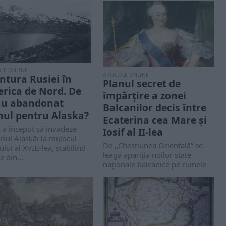
OLE ONLINE
ARTICOLE ONLINE
ntura Rusiei în
Planul secret de
rica de Nord. De
împărțire a zonei
au abandonat
Balcanilor decis între
nul pentru Alaska?
Ecaterina cea Mare și
 a început să invadeze
Iosif al II-lea
oriul Alaskăi la mijlocul
De ,,Chestiunea Orientală” se
ului al XVIII-lea, stabilind
leagă apariția noilor state
e din...
naționale balcanice pe ruinele
defunctului Imperiu Otoman
care...