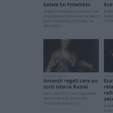
Satele lui Potemkin
Eca
Grigori Potemkin a cucerit-o pe
Ecate
împărăteasa Ecaterina cea Mare
Ecate
prin inteligență și farmec, iar
1729 
din relația...
ARTICOLE ONLINE
FEBRUA
Amanții regali care au
Eca
scris istoria Rusiei
rel
raf
Pe 9 iulie 1762, trei regimente
seco
ale lui Petru III se revoltă
împotriva țarului și îi...
Împăr
o co