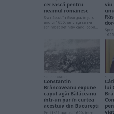
cerească pentru
viu 
neamul românesc
unu
Răs
S-a născut în Georgia, în jurul
dor
anului 1650, iar viața sa s-a
schimbat definitiv când, copil...
Spre 
1655
Șerba
bugetu
ARTICOLE ONLINE
ARTIC
Constantin
Câț
Brâncoveanu expune
lui
capul agăi Bălăceanu
Brâ
într-un par în curtea
Con
acestuia din București
pent
via
Pe 11/21 august 1690, între