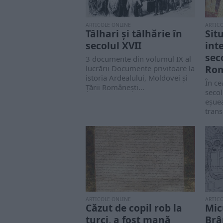
ARTICOLE ONLINE
ARTIC
Tâlhari și tâlhărie în
Sit
secolul XVII
int
seco
3 documente din volumul IX al
Ro
lucrării Documente privitoare la
istoria Ardealului, Moldovei şi
În ce
Ţării Româneşti...
secol
eșuea
trans
ARTICOLE ONLINE
ARTIC
Căzut de copil rob la
Mic
turci, a fost mană
Brâ