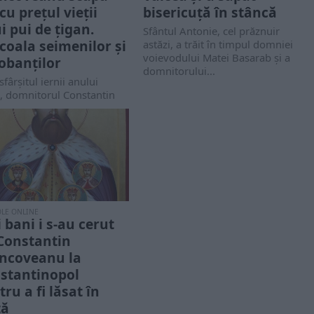
cu prețul vieții
bisericuță în stâncă
i pui de țigan.
Sfântul Antonie, cel prăznuir
coala seimenilor și
astăzi, a trăit în timpul domniei
voievodului Matei Basarab și a
obanților
domnitorului...
sfârșitul iernii anului
, domnitorul Constantin
n vrea să facă economii la
l țării și...
OLE ONLINE
i bani i s-au cerut
 Constantin
ncoveanu la
stantinopol
ru a fi lăsat în
ță