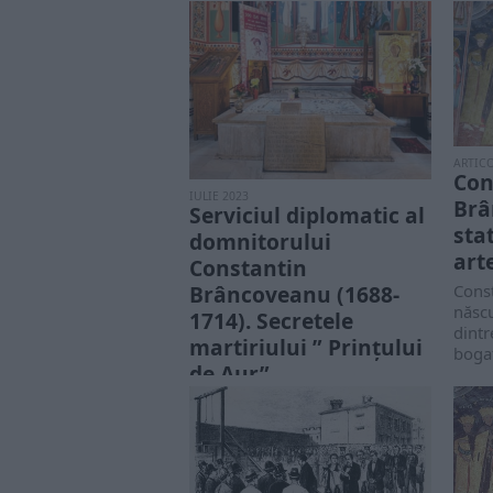
ARTIC
Con
IULIE 2023
Brâ
Serviciul diplomatic al
stat
domnitorului
art
Constantin
Brâncoveanu (1688-
Cons
născu
1714). Secretele
dintr
martiriului ” Prințului
bogaț
de Aur”
Constantin Brâncoveanu a avut
o domnie relativ lungă și
bogată în fapte. Alături de
marea sa...