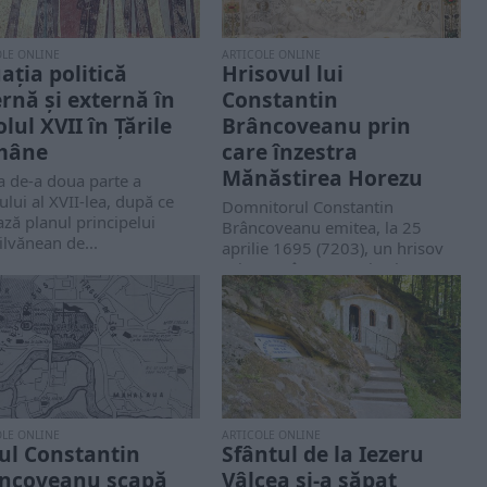
OLE ONLINE
ARTICOLE ONLINE
uația politică
Hrisovul lui
ernă și externă în
Constantin
lul XVII în Țările
Brâncoveanu prin
mâne
care înzestra
Mănăstirea Horezu
a de-a doua parte a
ului al XVII-lea, după ce
Domnitorul Constantin
ză planul principelui
Brâncoveanu emitea, la 25
ilvănean de...
aprilie 1695 (7203), un hrisov
prin care înzestra ctitoria sa,...
OLE ONLINE
ARTICOLE ONLINE
ul Constantin
Sfântul de la Iezeru
ncoveanu scapă
Vâlcea și-a săpat