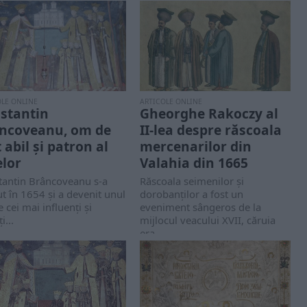
OLE ONLINE
ARTICOLE ONLINE
stantin
Gheorghe Rakoczy al
ncoveanu, om de
II-lea despre răscoala
 abil și patron al
mercenarilor din
elor
Valahia din 1665
tantin Brâncoveanu s-a
Răscoala seimenilor și
t în 1654 și a devenit unul
dorobanților a fost un
e cei mai influenți și
eveniment sângeros de la
i...
mijlocul veacului XVII, căruia
era...