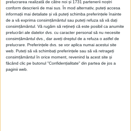
ARTICOLE ONLINE
prelucrarea realizată de către noi și 1731 partenerii noștri
Bătălia de la Actium. Victoria lui Octavian în fața forțelor
conform descrierii de mai sus. În mod alternativ, puteți accesa
lui Marc Antoniu și ale Cleopatrei, regina Egiptului
informații mai detaliate și vă puteți schimba preferințele înainte
În bătălia de la Actium, în largul coastei vestice a Greciei,
de a vă exprima consimțământul sau puteți refuza să vă dați
liderul roman Octavian obține o...
consimțământul.
Vă rugăm să rețineți că este posibil ca anumite
prelucrări ale datelor dvs. cu caracter personal să nu necesite
consimțământul dvs., dar aveți dreptul de a refuza o astfel de
prelucrare. Preferințele dvs. se vor aplica numai acestui site
web. Puteți să vă schimbați preferințele sau să vă retrageți
consimțământul în orice moment, revenind la acest site și
făcând clic pe butonul "Confidențialitate" din partea de jos a
paginii web.
ARTICOLE ONLINE
Femeile fatale din istoria lumii
Seducătoarea, sau femme fatale, în franceză (femeie mortală),
este unul dintre cele mai vechi arhetipuri feminine...