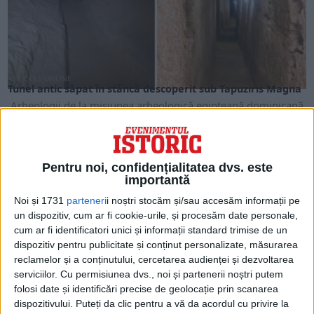
ARTICOLE ONLINE
Tunel antic săpat în stâncă descoperit sub Tapuziris Magna
Arheologii de la misiunea arheologică egipteană dominicană
a Universității din San Domingo au descoperit un tunel...
Pentru noi, confidențialitatea dvs. este
importantă
Noi și 1731
parteneri
i noștri stocăm și/sau accesăm informații pe
un dispozitiv, cum ar fi cookie-urile, și procesăm date personale,
cum ar fi identificatori unici și informații standard trimise de un
dispozitiv pentru publicitate și conținut personalizate, măsurarea
reclamelor și a conținutului, cercetarea audienței și dezvoltarea
serviciilor.
Cu permisiunea dvs., noi și partenerii noștri putem
folosi date și identificări precise de geolocație prin scanarea
dispozitivului. Puteți da clic pentru a vă da acordul cu privire la