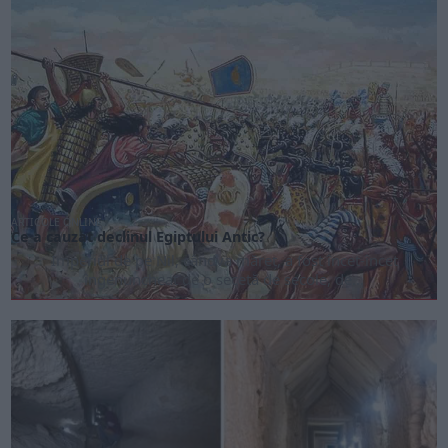
ARTICOLE ONLINE
Ce a cauzat declinul Egiptului Antic?
Imperiul de pe Nil, cândva măreț, a fost încet-încet
îngenuncheat de o secetă de secole, de...