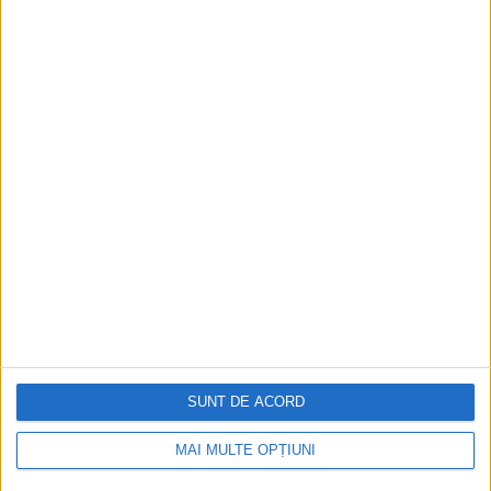
ARTICOLE ONLINE
Omul ucis de hieroglifele pe care le-a descifrat
Pe 27 septembrie 1822, Jean-François Champollion, în vârstă
de 32 de ani, prezintă în fața Academiei...
SUNT DE ACORD
ARTICOLE ONLINE
O bătălie navală și o tragedie shakespeariană
MAI MULTE OPȚIUNI
Pe 2 septembrie în anul 31 î.Hr., o mare bătălie navală a avut
loc în apropiere...