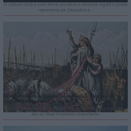
O statuie mică a unei femei purtând o coroană regală o poate
reprezenta pe Cleopatra a...
ARTICOLE ONLINE
Cinci femei care au condus lumea antică. Cum și-au
asigurat puterea timp de decenii
Femeile conducătoare din antichitate au fost puține și rare,
dar au lăsat moșteniri importante.