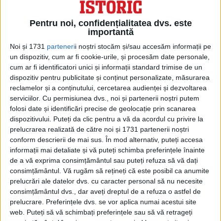
ARTICOLE ONLINE
Hippolyte Desprez la 1848: Unitate teritorială se numește
Pentru noi, confidențialitatea dvs. este
România, dacă nu în limba tratatelor cel puțin în cea a
importantă
patriotismului
Susținător al unirii Principatelor Române, Hippolyte Desprez
Noi și 1731
parteneri
i noștri stocăm și/sau accesăm informații pe
publica în Revue des Deux Mondes din ianuarie 1848,...
un dispozitiv, cum ar fi cookie-urile, și procesăm date personale,
cum ar fi identificatori unici și informații standard trimise de un
dispozitiv pentru publicitate și conținut personalizate, măsurarea
reclamelor și a conținutului, cercetarea audienței și dezvoltarea
serviciilor.
Cu permisiunea dvs., noi și partenerii noștri putem
folosi date și identificări precise de geolocație prin scanarea
dispozitivului. Puteți da clic pentru a vă da acordul cu privire la
prelucrarea realizată de către noi și 1731 partenerii noștri
conform descrierii de mai sus. În mod alternativ, puteți accesa
informații mai detaliate și vă puteți schimba preferințele înainte
de a vă exprima consimțământul sau puteți refuza să vă dați
consimțământul.
Vă rugăm să rețineți că este posibil ca anumite
prelucrări ale datelor dvs. cu caracter personal să nu necesite
consimțământul dvs., dar aveți dreptul de a refuza o astfel de
ARTICOLE ONLINE
Documentul american care-l incriminează pe Ion Iliescu
prelucrare. Preferințele dvs. se vor aplica numai acestui site
pentru ratarea unirii cu Republica Moldova
web. Puteți să vă schimbați preferințele sau să vă retrageți