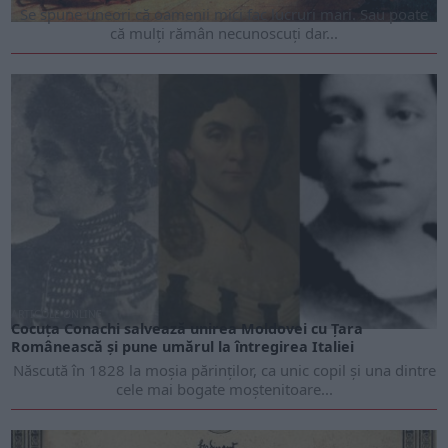
Se spune uneori că oamenii mici fac lucruri mari. Sau poate
că mulți rămân necunoscuți dar...
ARTICOLE ONLINE
Cocuța Conachi salvează unirea Moldovei cu Țara
Românească și pune umărul la întregirea Italiei
Născută în 1828 la moșia părinților, ca unic copil și una dintre
cele mai bogate moștenitoare...