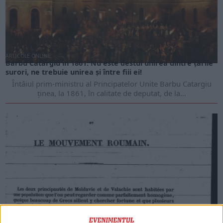
ARTICOLE ONLINE
Barbu Catargiu în 1861: Nu este destul unirea dintre țările
surori, ne trebuie unirea și între fiii ei!
Întâiul prim-ministru al Principatelor Unite Barbu Catargiu
ținea, la 1861, în calitate de deputat, de la...