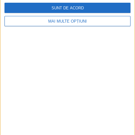
28 noiembrie 1918 este ziua în care reprezentanţii Bucovinei
au proclamat Unirea cu Regatul României.
SUNT DE ACORD
MAI MULTE OPȚIUNI
ARTICOLE ONLINE
Raportul lui Șuluțiu: N-ai putut vedea un singur om beat,
un cuțit, o pâră, nu s-a furat nimănui
Vicarul epicopal Alexandru Sterca Șuluțiu îi trimitea pe 22 mai
1848, la câteva zile de la...