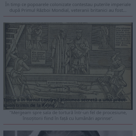
În timp ce popoarele colonizate contestau puterile imperiale
după Primul Război Mondial, veteranii britanici au fost...
ARTICOLE ONLINE
Tortură în Turnul Londrei! Misiunea secretă a unui preot-
spion trimis de la Roma
"Mergeam spre sala de tortură într-un fel de procesiune,
însoțitorii fiind în față cu lumânări aprinse”.