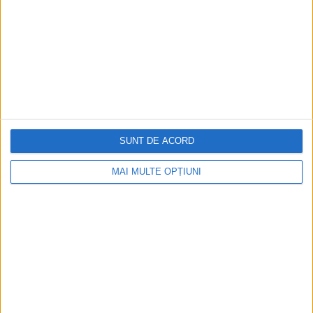
SUNT DE ACORD
ARTICOLE ONLINE
Maria Tereza interzice tortura în Transilvania, Bucovina și
Banat
MAI MULTE OPȚIUNI
La aproape un secol de când devenise clar că habsburgii vor
prelua puterea și în Transilvania,...