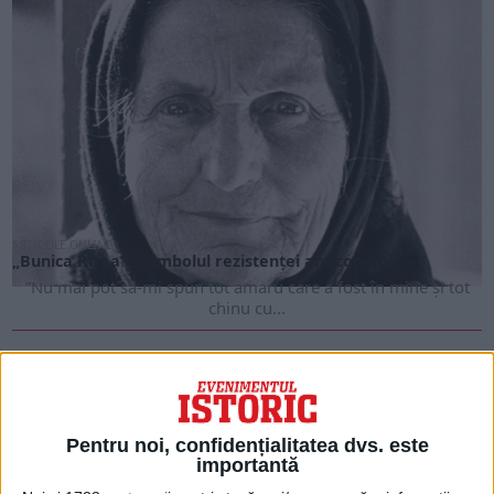
ARTICOLE ONLINE
„Bunica Rizea” – Simbolul rezistenței anticomuniste
”Nu mai pot să-mi spun tot amaru care a fost în mine şi tot
chinu cu...
Pentru noi, confidențialitatea dvs. este
importantă