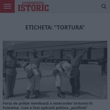
ARTICOLE
ONLINE
EDIȚII
ISTORIC
CONTUL
TIPĂRITE
PLAY
MEU
ETICHETA: "TORTURA"
ARTICOLE ONLINE
Forța de poliție nemiloasă a veteranilor britanici în
Palestina. Cum a fost aplicată politica „pacifistă”