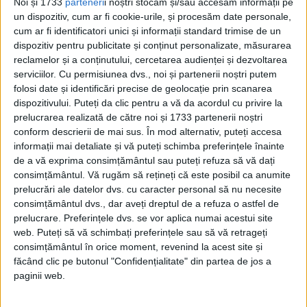
Noi și 1733
parteneri
i noștri stocăm și/sau accesăm informații pe
un dispozitiv, cum ar fi cookie-urile, și procesăm date personale,
cum ar fi identificatori unici și informații standard trimise de un
dispozitiv pentru publicitate și conținut personalizate, măsurarea
reclamelor și a conținutului, cercetarea audienței și dezvoltarea
serviciilor.
Cu permisiunea dvs., noi și partenerii noștri putem
ARTICOLE ONLINE
Cazul lui Otto Warmbier: Studentul american torturat de
folosi date și identificări precise de geolocație prin scanarea
Coreea de Nord
dispozitivului. Puteți da clic pentru a vă da acordul cu privire la
Ororile care i-au fost provocate studentului american, Otto
prelucrarea realizată de către noi și 1733 partenerii noștri
Warmbier, la cererea guvernului nord-coreean au fost duse...
conform descrierii de mai sus. În mod alternativ, puteți accesa
informații mai detaliate și vă puteți schimba preferințele înainte
de a vă exprima consimțământul sau puteți refuza să vă dați
consimțământul.
Vă rugăm să rețineți că este posibil ca anumite
prelucrări ale datelor dvs. cu caracter personal să nu necesite
consimțământul dvs., dar aveți dreptul de a refuza o astfel de
prelucrare. Preferințele dvs. se vor aplica numai acestui site
web. Puteți să vă schimbați preferințele sau să vă retrageți
consimțământul în orice moment, revenind la acest site și
făcând clic pe butonul "Confidențialitate" din partea de jos a
paginii web.