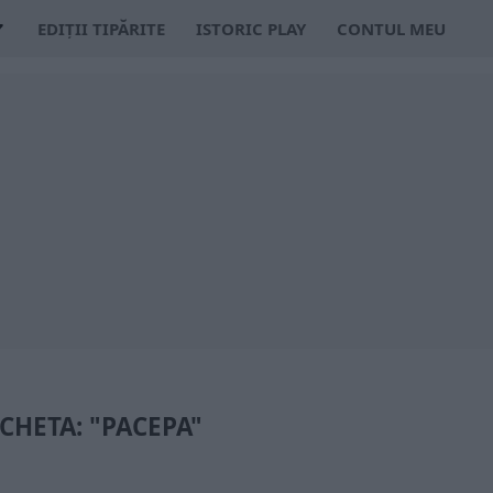
EDIȚII TIPĂRITE
ISTORIC PLAY
CONTUL MEU
ICHETA: "PACEPA"