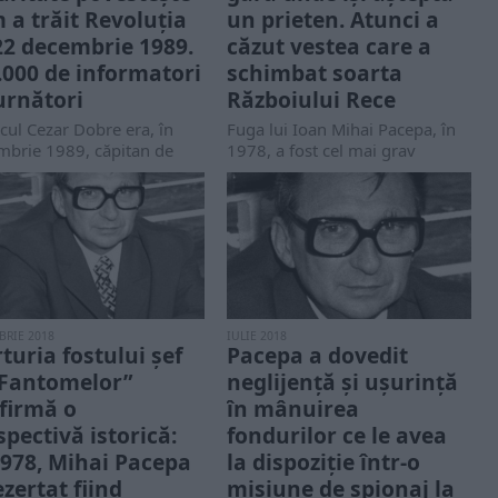
 a trăit Revoluția
un prieten. Atunci a
22 decembrie 1989.
căzut vestea care a
.000 de informatori
schimbat soarta
turnători
Războiului Rece
icul Cezar Dobre era, în
Fuga lui Ioan Mihai Pacepa, în
mbrie 1989, căpitan de
1978, a fost cel mai grav
itate în Consiliul Politic al
incident din lumea serviciilor...
terului de...
BRIE 2018
IULIE 2018
turia fostului șef
Pacepa a dovedit
„Fantomelor”
neglijenţă şi uşurinţă
firmă o
în mânuirea
spectivă istorică:
fondurilor ce le avea
1978, Mihai Pacepa
la dispoziţie într-o
ezertat fiind
misiune de spionaj la