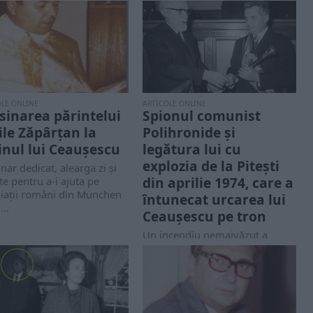
OLE ONLINE
ARTICOLE ONLINE
sinarea părintelui
Spionul comunist
ile Zăpârțan la
Polihronide și
inul lui Ceaușescu
legătura lui cu
explozia de la Pitești
nar dedicat, alearga zi și
din aprilie 1974, care a
e pentru a-i ajuta pe
giații români din München
întunecat urcarea lui
...
Ceaușescu pe tron
Un incendiu nemaivăzut a
distrus parţial instalaţia de
piroliză a Combinatului
Petrochimic de la Piteşti în...