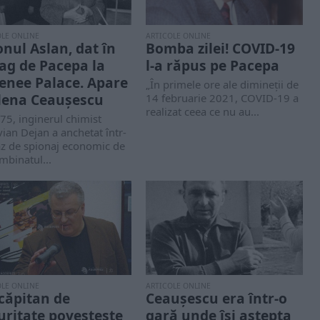
OLE ONLINE
ARTICOLE ONLINE
onul Aslan, dat în
Bomba zilei! COVID-19
eag de Pacepa la
l-a răpus pe Pacepa
enee Palace. Apare
„În primele ore ale dimineții de
Elena Ceauşescu
14 februarie 2021, COVID-19 a
realizat ceea ce nu au...
75, inginerul chimist
ian Dejan a anchetat într-
az de spionaj economic de
mbinatul...
OLE ONLINE
ARTICOLE ONLINE
căpitan de
Ceaușescu era într-o
uritate povestește
gară unde își aștepta