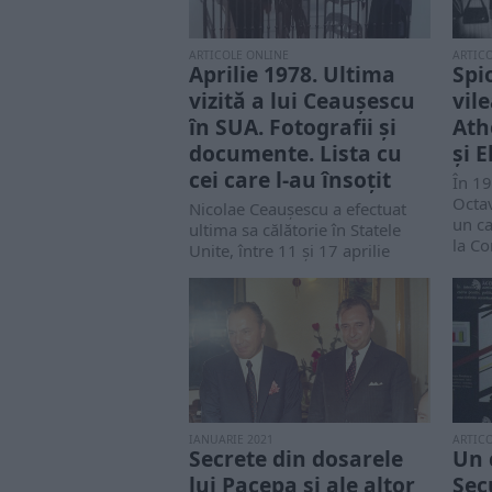
ARTICOLE ONLINE
ARTIC
Aprilie 1978. Ultima
Spi
vizită a lui Ceaușescu
vil
în SUA. Fotografii și
Ath
documente. Lista cu
şi 
cei care l-au însoțit
În 19
Octav
Nicolae Ceaușescu a efectuat
un c
ultima sa călătorie în Statele
la Co
Unite, între 11 şi 17 aprilie
1978,...
IANUARIE 2021
ARTIC
Secrete din dosarele
Un 
lui Pacepa și ale altor
Sec