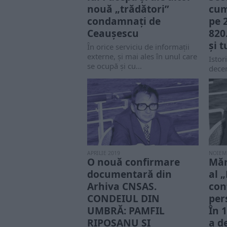
nouă „trădători”
cum
condamnați de
pe 
Ceaușescu
820
și 
În orice serviciu de informaţii
externe, şi mai ales în unul care
Istor
se ocupă şi cu...
dece
Secur
Minis
APRILIE 2019
NOIEM
O nouă confirmare
Măr
documentară din
al 
Arhiva CNSAS.
con
CONDEIUL DIN
per
UMBRĂ: PAMFIL
În 
RIPOȘANU ȘI
a d