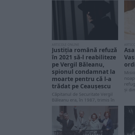
ARTICOLE ONLINE
ARTIC
Justiția română refuză
Asa
în 2021 să-l reabiliteze
Vas
pe Vergil Băleanu,
ord
spionul condamnat la
Misio
moarte pentru că l-a
noapt
refu
trădat pe Ceaușescu
și din
Căpitanul de Securitate Vergil
Băleanu era, în 1987, trimis în
misiune în Austria. Ajuns la
destinație...