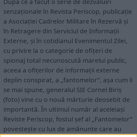
După ce a făcut o serie de dezvăluiri
senzaționale în Revista Periscop, publicație
a Asociației Cadrelor Militare în Rezervă și
în Retragere din Serviciul de Informații
Externe, și în cotidianul Evenimentul Zilei,
cu privire la o categorie de ofițeri de
spionaj total necunoscută marelui public,
aceea a ofițerilor de informații externe
deplin conspirat, a „fantomelor”, așa cum li
se mai spune, generalul SIE Cornel Biriș
(foto) vine cu o nouă mărturie deosebit de
importantă. În ultimul număr al aceleiași
Reviste Periscop, fostul șef al „Fantomelor”
povestește cu lux de amănunte care au