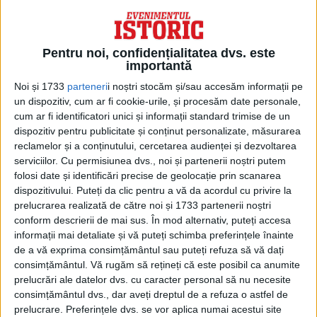
fost adevăratele motive pentru care
generalul de Securitate Ion Mihai Pacepa,
consilier personal al președintelui Nicolae
Pentru noi, confidențialitatea dvs. este
importantă
Ceaușescu și adjunct al șefului
Noi și 1733
parteneri
i noștri stocăm și/sau accesăm informații pe
Departamentului de Informații Externe, a
un dispozitiv, cum ar fi cookie-urile, și procesăm date personale,
dezertat în anul 1978.
cum ar fi identificatori unici și informații standard trimise de un
dispozitiv pentru publicitate și conținut personalizate, măsurarea
reclamelor și a conținutului, cercetarea audienței și dezvoltarea
Acces restricționat. Dacă doriți să citiți
serviciilor.
Cu permisiunea dvs., noi și partenerii noștri putem
folosi date și identificări precise de geolocație prin scanarea
acest articol, mergeți pe
dispozitivului. Puteți da clic pentru a vă da acordul cu privire la
edituradecarte.ro
și achiziționați ediția
prelucrarea realizată de către noi și 1733 partenerii noștri
conform descrierii de mai sus. În mod alternativ, puteți accesa
Noiembrie 2018
informații mai detaliate și vă puteți schimba preferințele înainte
de a vă exprima consimțământul sau puteți refuza să vă dați
consimțământul.
Vă rugăm să rețineți că este posibil ca anumite
Din ultima ediție ...
prelucrări ale datelor dvs. cu caracter personal să nu necesite
consimțământul dvs., dar aveți dreptul de a refuza o astfel de
Regina României
prelucrare. Preferințele dvs. se vor aplica numai acestui site
Carol al II-lea și acțiunile sale care au ruinat