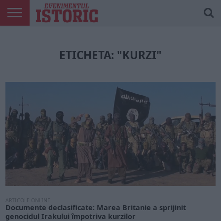
ARTICOLE
ONLINE
EDIȚII
ISTORIC
CONTUL
TIPĂRITE
PLAY
MEU
ETICHETA: "KURZI"
ARTICOLE ONLINE
Documente declasificate: Marea Britanie a sprijinit
genocidul Irakului împotriva kurzilor