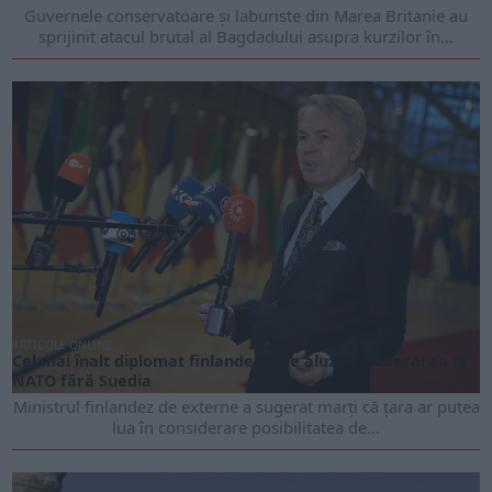
Guvernele conservatoare și laburiste din Marea Britanie au
sprijinit atacul brutal al Bagdadului asupra kurzilor în...
ARTICOLE ONLINE
Cel mai înalt diplomat finlandez face aluzie la aderarea la
NATO fără Suedia
Ministrul finlandez de externe a sugerat marți că țara ar putea
lua în considerare posibilitatea de...