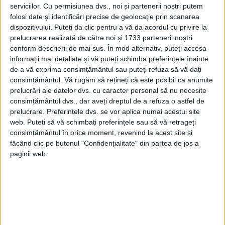
serviciilor.
Cu permisiunea dvs., noi și partenerii noștri putem
folosi date și identificări precise de geolocație prin scanarea
dispozitivului. Puteți da clic pentru a vă da acordul cu privire la
prelucrarea realizată de către noi și 1733 partenerii noștri
conform descrierii de mai sus. În mod alternativ, puteți accesa
informații mai detaliate și vă puteți schimba preferințele înainte
de a vă exprima consimțământul sau puteți refuza să vă dați
ISTORIA ZILELOR NOASTRE
consimțământul.
Vă rugăm să rețineți că este posibil ca anumite
Noi neînțelegeri între Statele Unite ale Americii și Turcia,
după operațiunile militare anunțate de Erdogan în nordul
prelucrări ale datelor dvs. cu caracter personal să nu necesite
Siriei
consimțământul dvs., dar aveți dreptul de a refuza o astfel de
Relaţiile SUA-Turcia au avut de suferit în ultimii ani, chiar dacă
prelucrare. Preferințele dvs. se vor aplica numai acestui site
preşedintele Trump a încercat să...
web. Puteți să vă schimbați preferințele sau să vă retrageți
consimțământul în orice moment, revenind la acest site și
făcând clic pe butonul "Confidențialitate" din partea de jos a
paginii web.