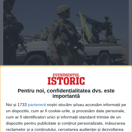
ARTICOLE ONLINE
Armata americană confirmă că un alt lider ISIS a fost ucis
în Siria, dezvăluind că acesta a fost eliminat într-un raid al
forțelor locale
Anterior, miercuri, filiala media a Statului Islamic a anunțat că
Pentru noi, confidențialitatea dvs. este
liderul grupării teroriste a fost ucis...
importantă
Noi și 1733
parteneri
i noștri stocăm și/sau accesăm informații pe
un dispozitiv, cum ar fi cookie-urile, și procesăm date personale,
cum ar fi identificatori unici și informații standard trimise de un
dispozitiv pentru publicitate și conținut personalizate, măsurarea
reclamelor și a conținutului, cercetarea audienței și dezvoltarea