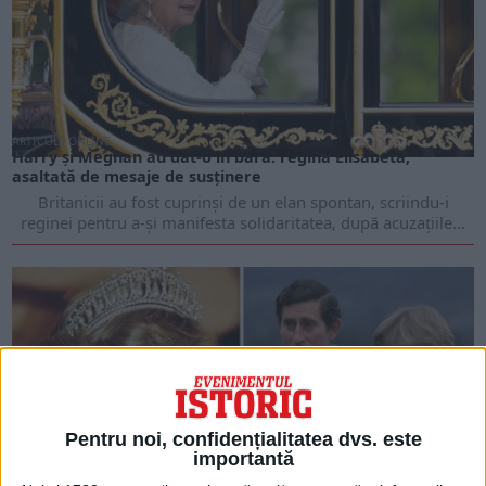
ARTICOLE ONLINE
Harry și Meghan au dat-o în bară: regina Elisabeta,
asaltată de mesaje de susținere
Britanicii au fost cuprinși de un elan spontan, scriindu-i
reginei pentru a-și manifesta solidaritatea, după acuzațiile...
Pentru noi, confidențialitatea dvs. este
importantă