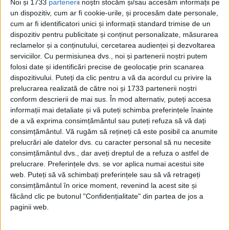
Noi și 1733
parteneri
i noștri stocăm și/sau accesăm informații pe
un dispozitiv, cum ar fi cookie-urile, și procesăm date personale,
ARTICOLE ONLINE
cum ar fi identificatori unici și informații standard trimise de un
Interviul bombă dat de Prințesa Diana și reacția poliției
dispozitiv pentru publicitate și conținut personalizate, măsurarea
britanice
reclamelor și a conținutului, cercetarea audienței și dezvoltarea
În 1995, Prinţesa Diana acorda unui jurnalist de la BBC un
serviciilor.
Cu permisiunea dvs., noi și partenerii noștri putem
interviu care a fost vizionat...
folosi date și identificări precise de geolocație prin scanarea
dispozitivului. Puteți da clic pentru a vă da acordul cu privire la
prelucrarea realizată de către noi și 1733 partenerii noștri
conform descrierii de mai sus. În mod alternativ, puteți accesa
informații mai detaliate și vă puteți schimba preferințele înainte
de a vă exprima consimțământul sau puteți refuza să vă dați
consimțământul.
Vă rugăm să rețineți că este posibil ca anumite
prelucrări ale datelor dvs. cu caracter personal să nu necesite
consimțământul dvs., dar aveți dreptul de a refuza o astfel de
prelucrare. Preferințele dvs. se vor aplica numai acestui site
web. Puteți să vă schimbați preferințele sau să vă retrageți
consimțământul în orice moment, revenind la acest site și
făcând clic pe butonul "Confidențialitate" din partea de jos a
ARTICOLE ONLINE
paginii web.
Interviul despre 23 august al lui Coposu cenzurat de Maniu
Corneliu Coposu a acordat, pe 20 august 1945, un interviu