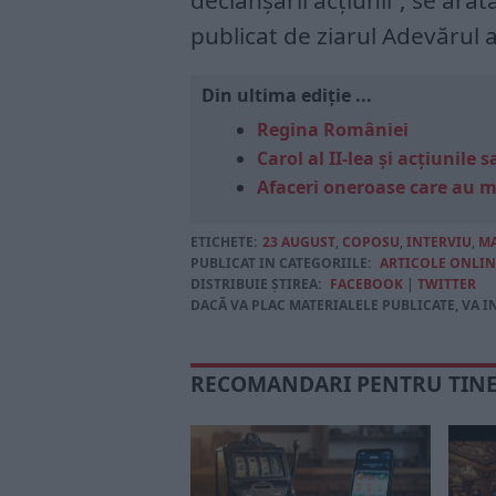
declanșării acțiunii”, se arat
publicat de ziarul Adevărul a
Din ultima ediție ...
Regina României
Carol al II-lea și acțiunil
Afaceri oneroase care au 
ETICHETE:
23 AUGUST
,
COPOSU
,
INTERVIU
,
M
PUBLICAT IN CATEGORIILE:
ARTICOLE ONLIN
DISTRIBUIE ȘTIREA:
FACEBOOK
|
TWITTER
DACĂ VA PLAC MATERIALELE PUBLICATE, VA I
RECOMANDARI PENTRU TIN