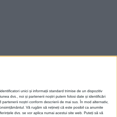
entificatori unici și informații standard trimise de un dispozitiv
unea dvs., noi și partenerii noștri putem folosi date și identificări
3 partenerii noștri conform descrierii de mai sus. În mod alternativ,
 consimțământul.
Vă rugăm să rețineți că este posibil ca anumite
ferințele dvs. se vor aplica numai acestui site web. Puteți să vă