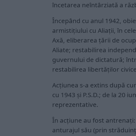
încetarea neîntârziată a răzb
Începând cu anul 1942, obiec
armistițiului cu Aliații, în c
Axă, eliberarea țării de ocupa
Aliate; restabilirea independ
guvernului de dictatură; în
restabilirea libertăților civic
Acțiunea s-a extins după cum 
cu 1943 și P.S.D.; de la 20 iun
reprezentative.
În acțiune au fost antrenați:
anturajul său (prin străduinț