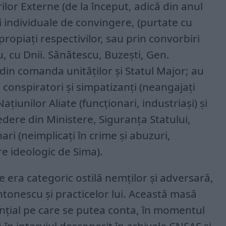
ilor Externe (de la început, adică din anul
ni individuale de convingere, (purtate cu
propiați respectivilor, sau prin convorbiri
u, cu Dnii. Sănătescu, Buzești, Gen.
 din comanda unităților și Statul Major; au
 conspiratori și simpatizanți (neangajați
Națiunilor Aliate (funcționari, industriași) și
dere din Ministere, Siguranța Statului,
ari (neimplicați în crime și abuzuri,
e ideologic de Sima).
 era categoric ostilă nemților și adversară,
ntonescu și practicelor lui. Această masă
ențial pe care se putea conta, în momentul