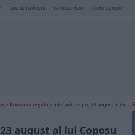
EDIȚII TIPĂRITE
ISTORIC PLAY
CONTUL MEU
ne
>
România regală
>
Interviul despre 23 august al lui
 23 august al lui Coposu