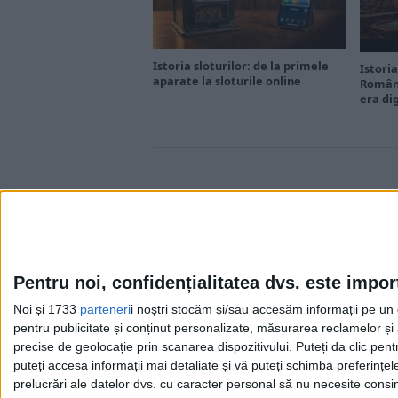
Istoria sloturilor: de la primele
Istoria
aparate la sloturile online
Români
era di
Pentru noi, confidențialitatea dvs. este impor
Noi și 1733
parteneri
i noștri stocăm și/sau accesăm informații pe un di
Cea mai mare revistă de istorie din Europa!
.
pentru publicitate și conținut personalizate, măsurarea reclamelor și a
Media KIT
precise de geolocație prin scanarea dispozitivului. Puteți da clic pent
puteți accesa informații mai detaliate și vă puteți schimba preferinț
prelucrări ale datelor dvs. cu caracter personal să nu necesite consim