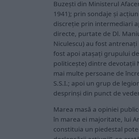
Buzești din Ministerul Afacer
1941); prin sondaje și acțiu
discreție prin intermediari a
directe, purtate de Dl. Mani
Niculescu) au fost antrenați
fost apoi atașați grupului de
politicește) dintre devotații 
mai multe persoane de încre
S.S.I.; apoi un grup de legion
desprinși din punct de veder
Marea masă a opiniei publice
în marea ei majoritate, lui A
constituia un piedestal pot