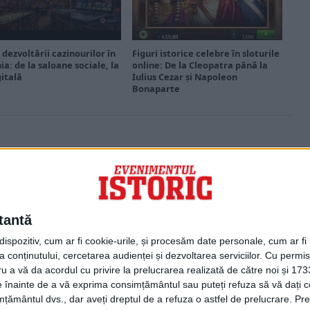
 dezvoltării cazinourilor în
Figuri istorice celebre în sloturile
a: de la saloane sociale, la
online: De la Cleopatra până la
gitală
Iulius Cezar și Napoleon
Bonaparte
PORTOFOLIU
Capital
Evenimentul Zilei
tantă
Doctorul Zilei
Infofinanciar
spozitiv, cum ar fi cookie-urile, și procesăm date personale, cum ar fi id
Infoactual
 conținutului, cercetarea audienței și dezvoltarea serviciilor.
Cu permisi
Editura de carte
ru a vă da acordul cu privire la prelucrarea realizată de către noi și 173
EVZ Comunicate
ele înainte de a vă exprima consimțământul sau puteți refuza să vă dați
Capital Comunicate
țământul dvs., dar aveți dreptul de a refuza o astfel de prelucrare. Pre
Animal Zoo