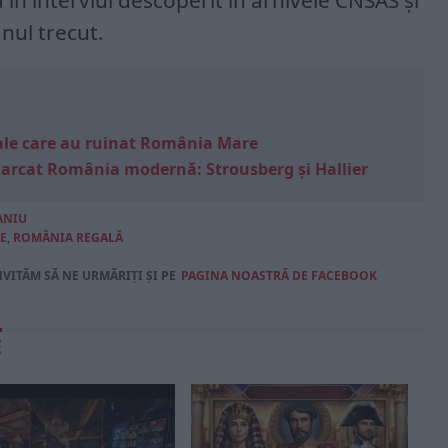
ă în interviul descoperit în arhivele CNSAS și
nul trecut.
e sale care au ruinat România Mare
marcat România modernă: Strousberg și Hallier
ANIU
E
,
ROMÂNIA REGALĂ
NVITĂM SĂ NE URMĂRIȚI ȘI PE
PAGINA NOASTRĂ DE FACEBOOK
E