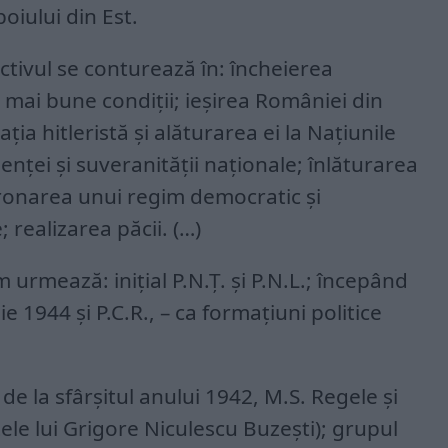
oiului din Est.
tivul se conturează în: încheierea
ele mai bune condiții; ieșirea României din
ția hitleristă și alăturarea ei la Națiunile
enței și suveranității naționale; înlăturarea
tronarea unui regim democratic și
e; realizarea păcii. (…)
urmează: inițial P.N.Ț. și P.N.L.; începând
ie 1944 și P.C.R., – ca formațiuni politice
 de la sfârșitul anului 1942, M.S. Regele și
ele lui Grigore Niculescu Buzești); grupul