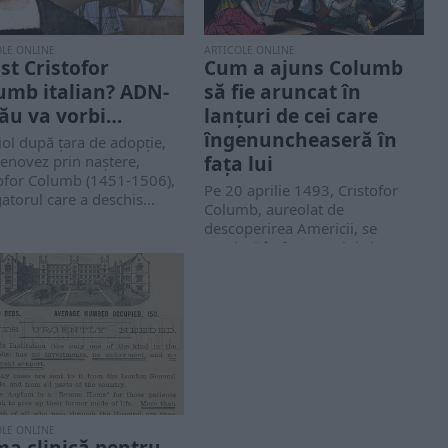
OLE ONLINE
ARTICOLE ONLINE
ost Cristofor
Cum a ajuns Columb
umb italian? ADN-
să fie aruncat în
său va vorbi…
lanțuri de cei care
îngenuncheaseră în
ol după țara de adopție,
fața lui
enovez prin naștere,
tofor Columb (1451-1506),
Pe 20 aprilie 1493, Cristofor
atorul care a deschis...
Columb, aureolat de
descoperirea Americii, se
prezintă în fața regelui și...
OLE ONLINE
ma clinică pentru