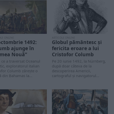
OLE ONLINE
ARTICOLE ONLINE
octombrie 1492:
Globul pământesc și
umb ajunge în
fericita eroare a lui
mea Nouă”
Cristofor Columb
 ce a traversat Oceanul
Pe 20 iunie 1492, la Nürnberg,
tic, exploratorul italian
după doar câteva de la
ofor Columb zărește o
descoperirea Americii,
ă din Bahamas la...
cartograful și navigatorul...