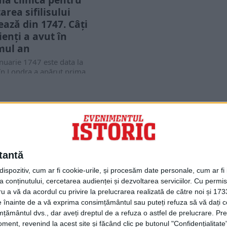
area sifilisului
ează din 1747. Câți
ienți a avut în
mul an
nuarie 1747 este data la
în Londra a apărut prima
că specializată în boli...
PORTOFOLIU
Capital
Evenimentul Zilei
tantă
Doctorul Zilei
Infofinanciar
spozitiv, cum ar fi cookie-urile, și procesăm date personale, cum ar fi id
Infoactual
 conținutului, cercetarea audienței și dezvoltarea serviciilor.
Cu permisi
Editura de carte
ru a vă da acordul cu privire la prelucrarea realizată de către noi și 173
EVZ Comunicate
ele înainte de a vă exprima consimțământul sau puteți refuza să vă dați
Capital Comunicate
țământul dvs., dar aveți dreptul de a refuza o astfel de prelucrare. Pre
Animal Zoo
ent, revenind la acest site și făcând clic pe butonul "Confidențialitate"
Capital Comunicate