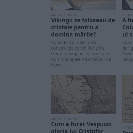
ARTICOLE ONLINE
ARTIC
Vikingii se foloseau de
A f
cristale pentru a
Col
domina mările?
ul 
Considerați maeștri în
Spani
construcția corăbiilor și în
dar g
știința navigației, vikingii au
Cris
dominat apele Atlanticului de
navig
Nord...
ARTICOLE ONLINE
Cum a furat Vespucci
ARTIC
gloria lui Cristofor
Pri