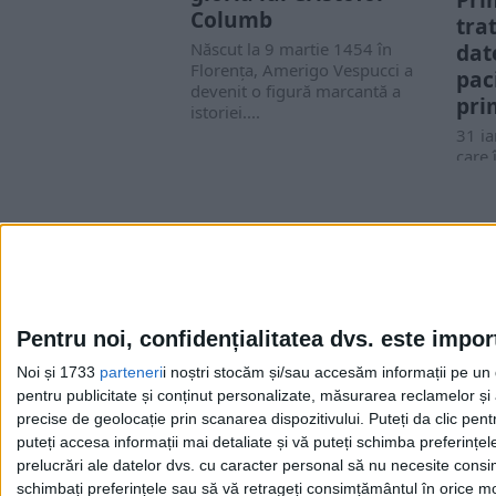
Columb
trat
Născut la 9 martie 1454 în
dat
Florența, Amerigo Vespucci a
pac
devenit o figură marcantă a
pri
istoriei....
31 ia
care 
clini
Pentru noi, confidențialitatea dvs. este impor
Noi și 1733
parteneri
i noștri stocăm și/sau accesăm informații pe un di
Cea mai mare revistă de istorie din Europa!
.
pentru publicitate și conținut personalizate, măsurarea reclamelor și a
Media KIT
precise de geolocație prin scanarea dispozitivului. Puteți da clic pent
puteți accesa informații mai detaliate și vă puteți schimba preferinț
prelucrări ale datelor dvs. cu caracter personal să nu necesite consim
schimbați preferințele sau să vă retrageți consimțământul în orice mom