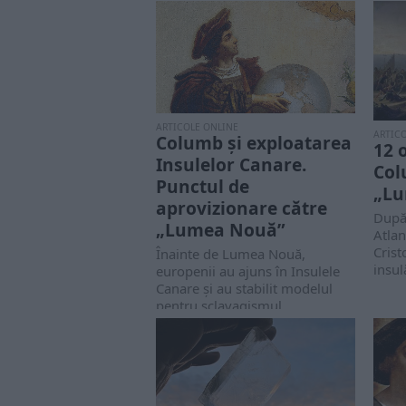
ARTICOLE ONLINE
ARTIC
Columb și exploatarea
12 
Insulelor Canare.
Col
Punctul de
„Lu
aprovizionare către
După
„Lumea Nouă”
Atlan
Crist
Înainte de Lumea Nouă,
insul
europenii au ajuns în Insulele
Canare și au stabilit modelul
pentru sclavagismul,...