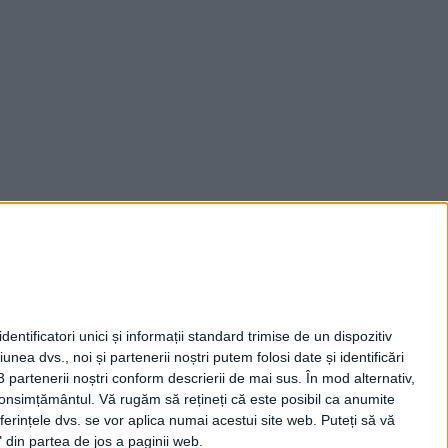
entificatori unici și informații standard trimise de un dispozitiv
unea dvs., noi și partenerii noștri putem folosi date și identificări
3 partenerii noștri conform descrierii de mai sus. În mod alternativ,
 consimțământul.
Vă rugăm să rețineți că este posibil ca anumite
ferințele dvs. se vor aplica numai acestui site web. Puteți să vă
 din partea de jos a paginii web.