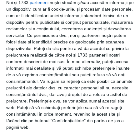
Noi și 1733
parteneri
i noștri stocăm și/sau accesăm informații pe
un dispozitiv, cum ar fi cookie-urile, și procesăm date personale,
cum ar fi identificatori unici și informații standard trimise de un
dispozitiv pentru publicitate și conținut personalizate, măsurarea
reclamelor și a conținutului, cercetarea audienței și dezvoltarea
serviciilor.
Cu permisiunea dvs., noi și partenerii noștri putem
folosi date și identificări precise de geolocație prin scanarea
ARTICOLE ONLINE
dispozitivului. Puteți da clic pentru a vă da acordul cu privire la
De la controlul comunist la Revoluția de Catifea: Cum au
prelucrarea realizată de către noi și 1733 partenerii noștri
înfruntat cehoslovacii dictatura și au obținut
independența?
conform descrierii de mai sus. În mod alternativ, puteți accesa
informații mai detaliate și vă puteți schimba preferințele înainte
Uniunea Sovietică pierduse mai mult de 25 de milioane de
oameni și suferise pagube de miliarde...
de a vă exprima consimțământul sau puteți refuza să vă dați
consimțământul.
Vă rugăm să rețineți că este posibil ca anumite
prelucrări ale datelor dvs. cu caracter personal să nu necesite
consimțământul dvs., dar aveți dreptul de a refuza o astfel de
prelucrare. Preferințele dvs. se vor aplica numai acestui site
web. Puteți să vă schimbați preferințele sau să vă retrageți
consimțământul în orice moment, revenind la acest site și
făcând clic pe butonul "Confidențialitate" din partea de jos a
paginii web.