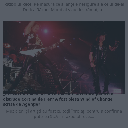
Războiul Rece. Pe măsură ce alianțele nesigure ale celui de-al
Doilea Război Mondial s-au destrămat, a...
ARTICOLE ONLINE
„Rockeri și spioni” – cum a folosit CIA cultura pentru a
distruge Cortina de Fier? A fost piesa Wind of Change
scrisă de Agenție?
Muzicieni și artiști au fost cu toții înrolați pentru a confirma
puterea SUA în războiul rece....