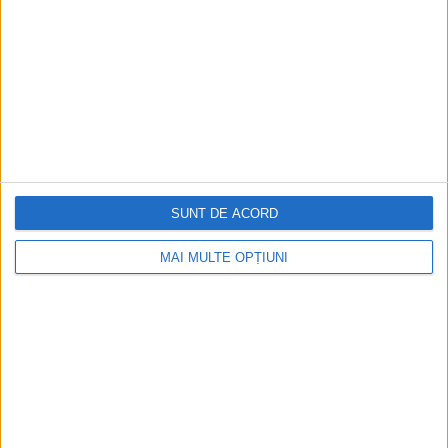
SUNT DE ACORD
ARTICOLE ONLINE
Povestea tânărului care a zburat peste Cortina de Fier ca
MAI MULTE OPȚIUNI
să se stabilească în deșert
Printre cei ținuți în umbra comunismului și care au avut
curajul de a fugi de acest...