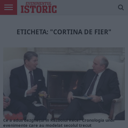
ARTICOLE
ONLINE
EDIȚII
ISTORIC
CONTUL
TIPĂRITE
PLAY
MEU
ETICHETA: "CORTINA DE FIER"
ARTICOLE ONLINE
Ce a adus dezghețul în Războiul Rece? Cronologia unor
evenimente care au modelat secolul trecut