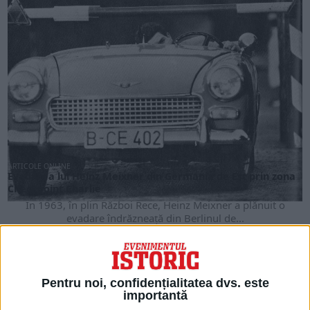
ARTICOLE ONLINE
Evadarea lui Heinz Meixner din Germania de Est prin zona
Checkpoint Charlie
În 1963, în plin Război Rece, Heinz Meixner a plănuit o
evadare îndrăzneață din Berlinul de...
Pentru noi, confidențialitatea dvs. este
importantă