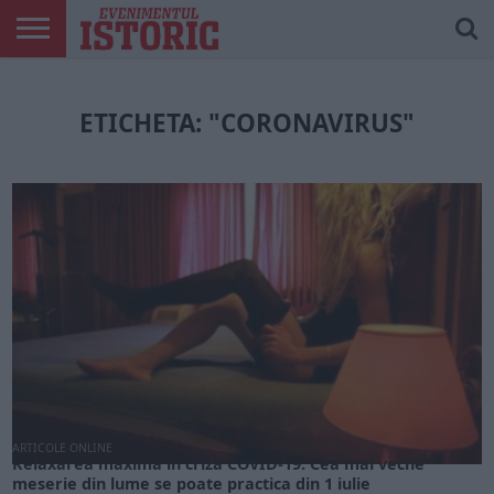
ARTICOLE
ONLINE
EDIȚII
ISTORIC
CONTUL
TIPĂRITE
PLAY
MEU
ETICHETA: "CORONAVIRUS"
ARTICOLE ONLINE
Relaxarea maximă în criza COVID-19. Cea mai veche
meserie din lume se poate practica din 1 iulie