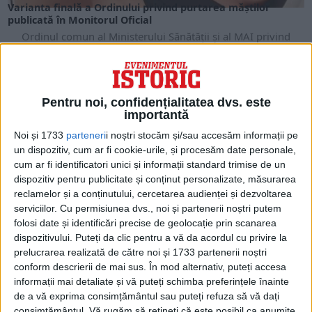
Varianta finală a Ordinului privind purtarea măștilor
publicată în Monitorul Oficial
Ordinul comun al Ministerului Sănătăţii şi al MAI privind
instituirea obligativităţii purtării măştii de protecţie, a...
Pentru noi, confidențialitatea dvs. este
importantă
Noi și 1733
parteneri
i noștri stocăm și/sau accesăm informații pe
un dispozitiv, cum ar fi cookie-urile, și procesăm date personale,
cum ar fi identificatori unici și informații standard trimise de un
dispozitiv pentru publicitate și conținut personalizate, măsurarea
reclamelor și a conținutului, cercetarea audienței și dezvoltarea
serviciilor.
Cu permisiunea dvs., noi și partenerii noștri putem
folosi date și identificări precise de geolocație prin scanarea
dispozitivului. Puteți da clic pentru a vă da acordul cu privire la
ARTICOLE ONLINE
prelucrarea realizată de către noi și 1733 partenerii noștri
Victimă grea făcută de COVID-19
conform descrierii de mai sus. În mod alternativ, puteți accesa
Primul deces provocat de noul coronavirus în cadrul
informații mai detaliate și vă puteți schimba preferințele înainte
luptătorilor de sumo a fost anunțat miercuri de...
de a vă exprima consimțământul sau puteți refuza să vă dați
consimțământul.
Vă rugăm să rețineți că este posibil ca anumite