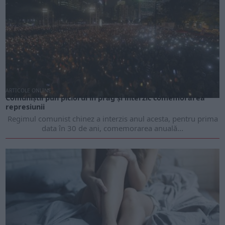
ARTICOLE ONLINE
Comuniștii pun piciorul în prag și interzic comemorarea
represiunii
Regimul comunist chinez a interzis anul acesta, pentru prima
data în 30 de ani, comemorarea anuală...