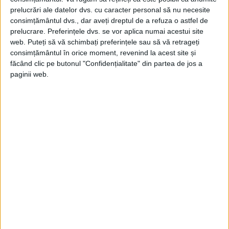
prelucrări ale datelor dvs. cu caracter personal să nu necesite
consimțământul dvs., dar aveți dreptul de a refuza o astfel de
prelucrare. Preferințele dvs. se vor aplica numai acestui site
web. Puteți să vă schimbați preferințele sau să vă retrageți
consimțământul în orice moment, revenind la acest site și
făcând clic pe butonul "Confidențialitate" din partea de jos a
paginii web.
ARTICOLE ONLINE
COVID-19. A început deschiderea unor parcuri din
București
Sâmbătă au fost deschise parcurile mari din sectorul 2, dar
locurile de joacă, terenurile de sport...